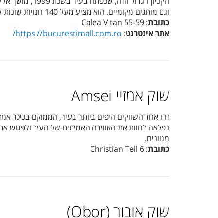
הקניון הגדול 
וגם מותגים מקומיים. הוא מציע מעל 140 חנויות שונות למבקרים, בהן אפשר למצוא מבחר של מוצרים מסוגים שונים. הוא פתוח לאורך כל השבוע עד השעה 22:00 בלילה.
כתובת
: Calea Vitan 55-59
אתר אינטרנט
:
https://bucurestimall.com.ro/
שוק אמזיי Amsei
זהו אחד השווקים היפים ביותר בעיר, הממוקם בכיכר אמזי
נפלאה לחוות את האווירה האמיתית של העיר ולפגוש את ה
מגוונים.
כתובת
: Christian Tell 6
שוק אובור (Obor)