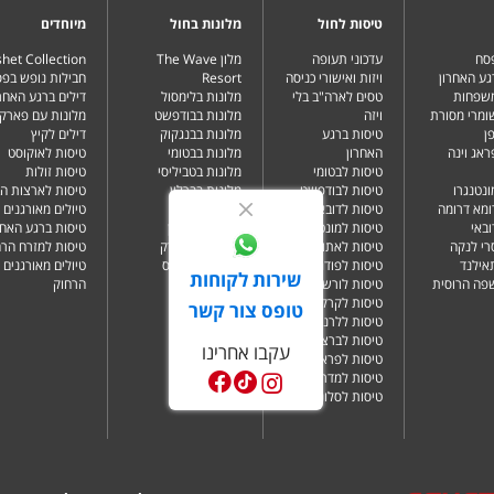
טיסות לחול
מלונות בחול
מיוחדים
פסח
עדכוני תעופה
מלון The Wave
het Collection
גע האחרון
ויזות ואישורי כניסה
Resort
חבילות נופש בפ
משפחות
טסים לארה"ב בלי
מלונות בלימסול
דילים ברגע האחרו
שומרי מסורת
ויזה
מלונות בבודפשט
מלונות עם פארק 
ן
טיסות ברגע
מלונות בבנגקוק
דילים לקיץ
ראג וינה
האחרון
מלונות בבטומי
טיסות לאוקוסט
טיסות לבטומי
מלונות בטביליסי
טיסות זולות
ונטנגרו
טיסות לבודפשט
מלונות בברלין
טיסות לארצות ה
ומא דרומה
טיסות לדובאי
מלונות בדובאי
טיולים מאורגנים 
ובאי
טיסות למונטנגרו
מלונות בלונדון
טיסות ברגע האחר
רי לנקה
טיסות לאתונה
מלונות בניו יורק
טיסות למזרח הרח
תאילנד
טיסות לפודגוריצה
מלונות בפאפוס
טיולים מאורגנים 
שירות לקוחות
שפה הרוסית
טיסות לורשה
הרחוק
טיסות לקרקוב
טופס צור קשר
טיסות ללרנקה
טיסות לברצלונה
עקבו אחרינו
טיסות לפראג
טיסות למדריד
טיסות לסלוניקי