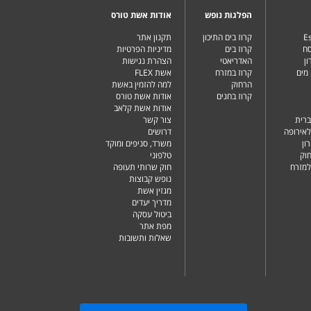
הפלגות נופש
אודות אשת טורס
Es
קרוז בים התיכון
תקנון אתר
סח
קרוז בים
מדיניות הפרטיות
ן
האדריאטי
הצהרת נגישות
מים
קרוז במזרח
אשת FLEX
הרחוק
למה להזמין באשת
קרוז בחגים
אודות אשת טורס
אודות אשת קלאב
ברית
צור קשר
לאירופה
דרושים
ון
משרד, סניפים ומוקד
וק
טלפוני
למזרח
חוק שרותי תעופה
נופש קבוצות
מגזין אשת
מדריך יעדים
ביטול עסקה
מפת אתר
שאלות ותשובות