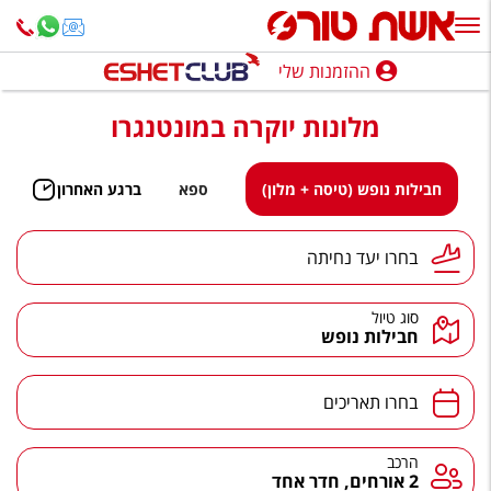
ההזמנות שלי
ההזמנות שלי
מלונות יוקרה במונטנגרו
נופש בארץ
חופשה לפי סגנון
חבילות נופש (טיסה + מלון)
ספא
ברגע האחרון
מלונות באילת
יעד נחיתה
בחרו יעד נחיתה
טיולים מאורגנים
סוג טיול
סגנונות טיול
חבילות נופש
חבילות נופש
תאריכים
בחרו תאריכים
הרגע האחרון
חבילות בריאות וספא
הרכב
הרכב
2 אורחים, חדר אחד