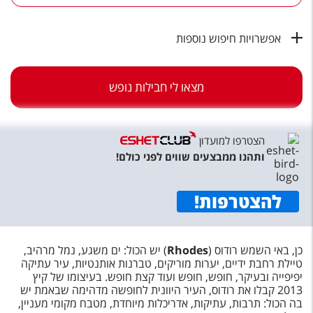
טיסות לחו"ל
מלונות בחו"ל
אפשרויות חיפוש נוספות
Русский
מצאו לי חבילות נופש
קרוז
מגזין אשת
הצטרפו למועדון
שירות לקוחות
ותהנו ממבצעים שווים לפני כולם!
טופס צור קשר
להצטרפות
!
תקנון
נגישות
כן, באי השמש רודוס (
Rhodes
) יש הכול: ים משגע, נמל מרהיב,
טיילת רחבת ידיים, יערות מוריקים, טברנות אותנטיות, עיר עתיקה
עקבו אחרינו
יפיפייה ובעיקר, חופש, חופש ועוד קצת חופש. בעיצומו של קיץ
2013 קבלו את רודוס, העיר היוונית לחופשה מדהימה שבאמת יש
בה הכול: תרבות, עתיקות, אדריכלות מיוחדת, מטבח מקומי מעניין,