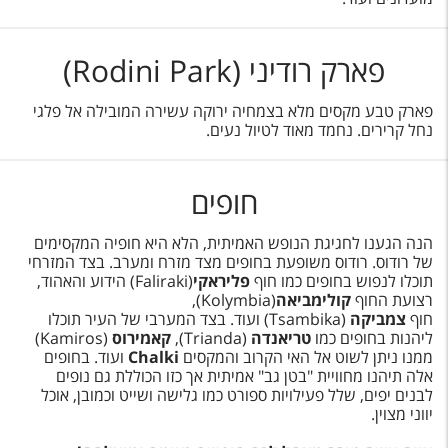
פארק רודיני (Rodini Park)
פארק טבע מקסים מלא בצמחיה ירוקה עשירה המובילה אל פלגי
נחל קרירים. נחמד מאוד לטיול נעים.
חופים
הנה הגענו לחגיגת הנופש האמיתית, הלא היא חופיה המקסימים
של רודוס. רודוס משופעת בחופים מצד מזרח ומערב. בצד המזרחי
תוכלו לנפוש בחופים כמו חוף
פליראקי
(Faliraki) הידוע והאהוד,
רצועת החוף
קולימביאה
(Kolymbia),
חוף
צמביקה
(Tsambika) ועוד. בצד המערבי של העיר תוכלו
ליהנות בחופים כמו
טריאנדה
(Trianda),
קאמירוס
(Kamiros)
ממנו ניתן לשוט אל האי הקרוב והמקסים
Chalki
ועוד. בחופים
אלה תיהנו מחוויית "בטן גב" אמיתית אך כזו הכוללת גם נופים
לבנים יפים, שלל פעילויות ספורט כמו גלישה ושייט וכמובן, אוכל
יווני מצוין.