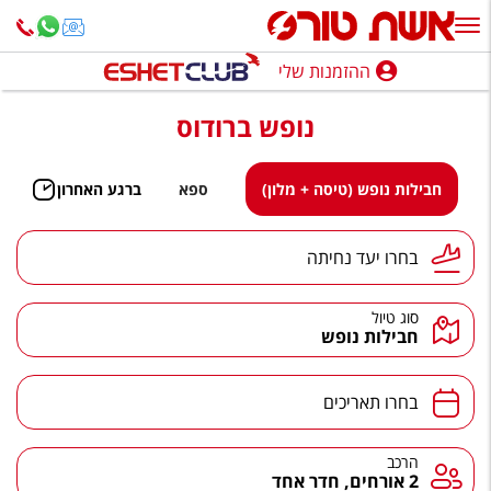
ההזמנות שלי
ההזמנות שלי
נופש ברודוס
נופש בארץ
חופשה לפי סגנון
חבילות נופש (טיסה + מלון)
ספא
ברגע האחרון
מלונות באילת
יעד נחיתה
בחרו יעד נחיתה
טיולים מאורגנים
סוג טיול
סגנונות טיול
חבילות נופש
חבילות נופש
תאריכים
בחרו תאריכים
הרגע האחרון
חבילות בריאות וספא
הרכב
הרכב
2 אורחים, חדר אחד