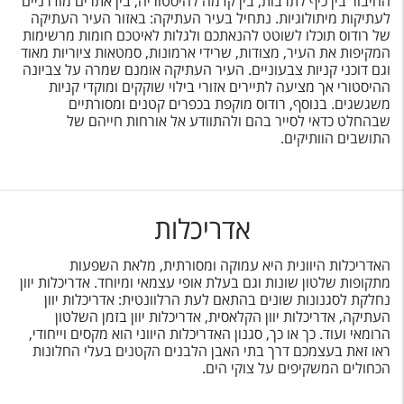
החיבור בין כיף לתרבות, בין קדמה להיסטוריה, בין אתרים מודרניים
לעתיקות מיתולוגיות. נתחיל בעיר העתיקה: באזור העיר העתיקה
של רודוס תוכלו לשוטט להנאתכם ולגלות לאיטכם חומות מרשימות
המקיפות את העיר, מצודות, שרידי ארמונות, סמטאות ציוריות מאוד
וגם דוכני קניות צבעוניים. העיר העתיקה אומנם שמרה על צביונה
ההיסטורי אך מציעה לתיירים אזורי בילוי שוקקים ומוקדי קניות
משגשגים. בנוסף, רודוס מוקפת בכפרים קטנים ומסורתיים
שבהחלט כדאי לסייר בהם ולהתוודע אל אורחות חייהם של
התושבים הוותיקים.
אדריכלות
האדריכלות היוונית היא עמוקה ומסורתית, מלאת השפעות
מתקופות שלטון שונות וגם בעלת אופי עצמאי ומיוחד. אדריכלות יוון
נחלקת לסגנונות שונים בהתאם לעת הרלוונטית: אדריכלות יוון
העתיקה, אדריכלות יוון הקלאסית, אדריכלות יוון בזמן השלטון
הרומאי ועוד. כך או כך, סגנון האדריכלות היווני הוא מקסים וייחודי,
ראו זאת בעצמכם דרך בתי האבן הלבנים הקטנים בעלי החלונות
הכחולים המשקיפים על צוקי הים.