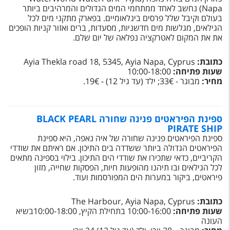
טיסות לחו"ל
Napa
) נחשב לאחד ממתחמי המים הגדולים והמרהיבים ביותר
בעולם וקיבל שלל פרסים בינלאומיים. בפארק מתקני מים לכל
מלונות בחו"ל
הגילאים, מגלשות מים חדשניות, מסעדות, ברים ואזור קניות הופכים
את את המקום לאטרקציה נפלאה של יום שלם.
Русский
כתובת:
Ayia Thekla road 18, 5345, Ayia Napa, Cyprus
קרוז
שעות פתיחה:
10:00-18:00
מחיר:
מבוגר - 33€; ילד (עד גיל 12) - 19€.
מגזין אשת
שירות לקוחות
ספינת הפיראטים פנינה שחורה BLACK PEARL
PIRATE SHIP
טופס צור קשר
ספינת הפיראטים פנינה שחורה של איה נאפה, היא ספינת
הפיראטים הגדולה ביותר ששדדה בים התיכון. אם ראיתם את שודדי
תקנון
הקריביים, כדאי שתכירו את שודדי הים התיכון. בילוי בספינה מתאים
לכל הגילאים ובו תיהנו מהופעות חיות, הפסקות שחייה, מזון
נגישות
פיראטים, ביקור במערות הים המפורסמות ועוד.
עקבו אחרינו
כתובת:
Cyprus
Ayia Napa,
,
The Harbour
שעות פתיחה:
10:00-16:00 בתחילת הקיץ, 10:00-18:00בשיא
העונה