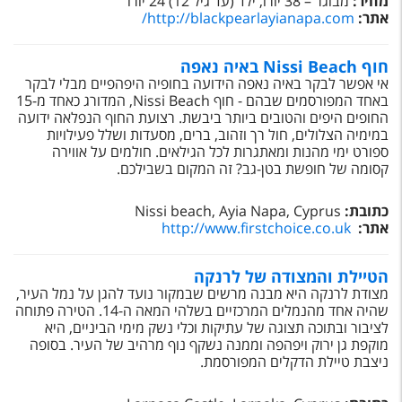
מחיר:
מבוגר – 38 יורו, ילד (עד גיל 12) 24 יורו
אתר:
http://blackpearlayianapa.com
/
חוף Nissi Beach באיה נאפה
אי אפשר לבקר באיה נאפה הידועה בחופיה היפהפיים מבלי לבקר
באחד המפורסמים שבהם - חוף
Nissi Beach
, המדורג כאחד מ-15
החופים היפים והטובים ביותר ביבשת. רצועת החוף הנפלאה ידועה
במימיה הצלולים, חול רך וזהוב, ברים, מסעדות ושלל פעילויות
ספורט ימי מהנות ומאתגרות לכל הגילאים. חולמים על אווירה
קסומה של חופשת בטן-גב? זה המקום בשבילכם.
כתובת:
Nissi beach, Ayia Napa, Cyprus
אתר:
http://www.firstchoice.co.uk
הטיילת והמצודה של לרנקה
מצודת לרנקה היא מבנה מרשים שבמקור נועד להגן על נמל העיר,
שהיה אחד מהנמלים המרכזיים בשלהי המאה ה-14. הטירה פתוחה
לציבור ובתוכה תצוגה של עתיקות וכלי נשק מימי הביניים, היא
מוקפת גן ירוק ויפהפה וממנה נשקף נוף מרהיב של העיר. בסופה
ניצבת טיילת הדקלים המפורסמת.