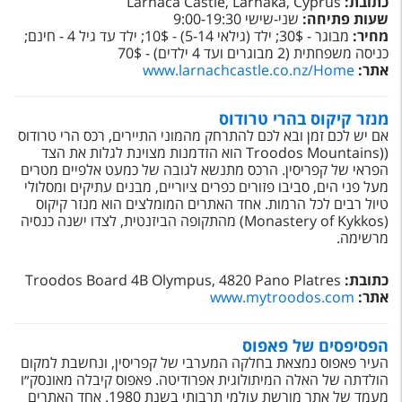
כתובת:
Larnaca Castle, Larnaka, Cyprus
שעות פתיחה:
שני-שישי 9:00-19:30
מחיר:
מבוגר - 30$; ילד (גילאי 5-14) - 10$; ילד עד גיל 4 - חינם;
כניסה משפחתית (2 מבוגרים ועד 4 ילדים) - 70$
אתר:
www.larnachcastle.co.nz/Home
מנזר קיקוס בהרי טרודוס
אם יש לכם זמן ובא לכם להתרחק מהמוני התיירים, רכס הרי טרודוס
(
(Troodos Mountains
הוא הזדמנות מצוינת לגלות את הצד
הפראי של קפריסין. הרכס מתנשא לגובה של כמעט אלפיים מטרים
מעל פני הים, סביבו פזורים כפרים ציוריים, מבנים עתיקים ומסלולי
טיול רבים לכל הרמות. אחד האתרים המומלצים הוא מנזר קיקוס
(
Monastery of Kykkos
) מהתקופה הביזנטית, לצדו ישנה כנסיה
מרשימה.
כתובת:
Troodos Board 4B Olympus, 4820 Pano Platres
אתר:
www.mytroodos.com
הפסיפסים של פאפוס
העיר פאפוס נמצאת בחלקה המערבי של קפריסין, ונחשבת למקום
הולדתה של האלה המיתולוגית אפרודיטה. פאפוס קיבלה מאונסק״ו
מעמד של אתר מורשת עולמי תרבותי בשנת 1980. אחד האתרים