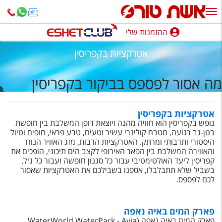
ההזמנות שלי
ההזמנות שלי
אטרקציות בקפריסין
נופש בארץ
מה אסור לפספס בביקור בקפריסין
חופשה לפי סגנון
מלונות באילת
אטרקציות בקפריסין
נופש בקפריסין הוא חוויה מהנה ויוצאת דופן המשלבת בין חופשת
טיולים מאורגנים
בטן-גב רגועה, מטבח קולינרי עשיר וטעים, טבע פראי, חופים וטיול
היסטורי ותרבותי ומרתק. האטרקציות הרבות, מזג האוויר הנוח
סגנונות טיול
והאווירה המשלבת בין הפאר האירופי לקצב הים תיכוני, הופכים את
קפריסין ליעד האולטימטיבי עבור כל סגנון חופשה ועבור כל גיל.
חבילות נופש
בשביל שלא תתבלבלו, אספנו בשבילכם את האטרקציות שאסור
לכם לפספס.
הרגע האחרון
חבילות בריאות וספא
פארק המים באיה נאפה
פארק המים באיה נאפה (
WaterWorld WaterPark - Ayia