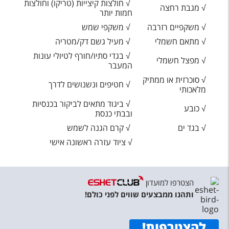
√ חולצות קיצייות (טריקו) וחולצות
√ מגבת רחצה
חמות יותר
√ משקפיים רזרבה
√ משקפי שמש
√ מתאם חשמלי
√ מעיל גשם דק/מטריה
√ בגדי סתיו/חורף לטיולי עונות
√ מפצל חשמלי
המעבר
√ סוכרזית או ממתיק
√ חטיפים ונשנושים לדרך
מלאכותי
√ ביגוד מתאים לביקור בכנסיות
√ כובע
ובבתי כנסת
√ בגד ים
√ קרם הגנה לשמש
√ ציוד עזרה ראשונה אישי
הצטרפו למועדון
ותהנו ממבצעים שווים לפני כולם!
להצטרפות
!