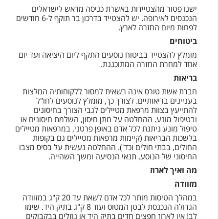
ישנו פטור מהצטיידות באשרת כניסה מראש לישראלים
הנכנסים לאירופה. יש להצטייד בדרכון בר תוקף ל-6 חודשים
לפחות מיום החזרה לארץ.
ביטוחים
מומלץ להצטייד בביטוח נוסעים התקף ליום היציאה ועד יום
אחד למחרת החזרה המתוכננת.
בריאות
חברת אשת טורס אינה רשאית למסור ללקוחותיה המלצות
בעניינים בריאותיים. לצורך כך, מומלץ לנוסעים לחו"ל
להתייעץ בצוות מרפאת מטיילים לגבי הצורך בחיסונים
ובטיפול מונע. ההחלטה על מתן חיסון, השלמת חיסונים או
טיפול מונע ניתנת לכל אדם באופן פרטני, במרפאות מטיילים
בלשכות הבריאות (קיימות מרפאות מטיילים גם בקופות
החולים, בבתי חולים וכד'). ההחלטה נעשית על בסיס מצבו
החיסוני של הנוסע, תנאי הנסיעה ומשך השהייה.
מה ואיך לארוז
מזוודה
במהלך הטיסות מותר לכל אדם לשאת עד 20 ק"ג במזוודה
הגדולה הנכנסת לבטן המטוס ועוד 8 ק"ג בתיק היד. שימו
לב! אין לארוז חפצים חדים בתיק היד או נוזלים בבקבוקים