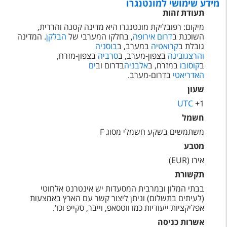
מידע שימושי למונטנגרו
טיסות לחו"ל
תעודת זהות
מלונות בחו"ל
מיקום: רפובליקת מונטנגרו היא מדינה קטנה והררית,
השוכנת ב
דרום אירופה
, בחלקו המערבי של
הבלקן
. המדינה
Русский
גובלת ב
קרואטיה
במערב, ב
בוסניה
והרצגובינה
בצפון-מערב, ב
סרביה
בצפון-מזרח,
ב
קרוז
קוסובו
במזרח, ב
אלבניה
בדרום וב
ים
האדריאטי
בדרום-מערב.
מגזין אשת
שעון
UTC
+1
שירות לקוחות
חשמל
משתמשים בשקע חשמלי מסוג F
טופס צור קשר
מטבע
תקנון
אירו ‏(EUR)
נגישות
תקשורת
בבתי המלון ובמרבית המסעדות יש אינטרנט אלחוטי
עקבו אחרינו
(לעיתים בתשלום) וניתן ליצור קשר עם הארץ באמצעות
אפליקציות ייעודיות כמו ווטסאפ, וייבר, סקייפ וכו'.
אשרות כניסה