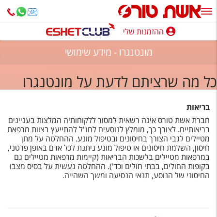
ההזמנות שלי
ההזמנות שלי
מונטנגרו - מידע שימושי
נופש בארץ
כל מה שרציתם לדעת על מונטנגרו
חופשה לפי סגנון
מלונות באילת
בריאות
חברת אשת טורס אינה רשאית למסור ללקוחותיה המלצות בעניינים
טיולים מאורגנים
בריאותיים. לצורך כך, מומלץ לנוסעים לחו"ל להתייעץ בצוות מרפאת
מטיילים לגבי הצורך בחיסונים ובטיפול מונע. ההחלטה על מתן
סגנונות טיול
חיסון, השלמת חיסונים או טיפול מונע ניתנת לכל אדם באופן פרטני,
במרפאות מטיילים בלשכות הבריאות (קיימות מרפאות מטיילים גם
חבילות נופש
בקופות החולים, בבתי חולים וכד'). ההחלטה נעשית על בסיס מצבו
החיסוני של הנוסע, תנאי הנסיעה ומשך השהייה.
הרגע האחרון
חבילות בריאות וספא