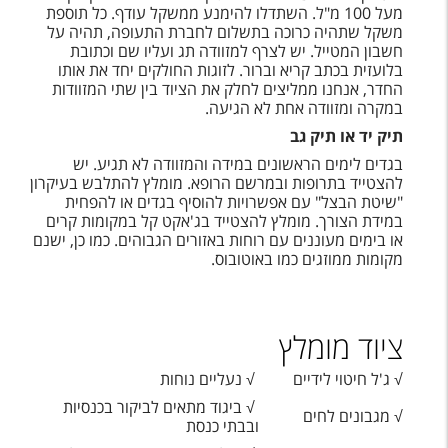
מעל 100 מ"ל. השתדלו להימנע ממשקל עודף. כל תוספת
משקל שתהיה כרוכה בתשלום לחברת התעופה, תהיה על
חשבון המטייל. יש לצרף למזוודה תג ועליו שם וכתובת
בלועזית בכתב קריא וברור. לזוגות החולקים יחד את אותו
החדר, אנחנו ממליצים לחלק את הציוד בין שתי המזוודות
במקרה ומזוודה אחת לא הגיעה.
תיק יד או תיק גב
בגדים לימים הראשונים במידה והמזוודה לא תגיע. יש
להצטייד בתרופות ובמרשם הרופא. מומלץ להתלבש בעיקרון
"שיטת הבצל" עם אפשרויות להוסיף בגדים או להפחית
במידת הצורך. מומלץ להצטייד בג'אקט קל במקומות קרים
או בימים מעוננים עם רוחות באזורים הגבוהים. כמו כן, ישנם
מקומות ממוזגים כמו באוטובוס.
ציוד מומלץ
√ ג'ל חיטוי לידיים
√ נעליים נוחות
√ ביגוד מתאים לביקור בכנסיות
√ מגבונים לחים
ובבתי כנסת