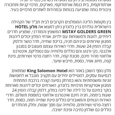
טיסות לחו"ל
אורתודוקסית, בית כנסת אורתודוקסי, פארקים, מרכזי קניות ותחבורה
ציבורית נוחה שמגיעה בנוחות ובמהירות לאתרים מרכזיים בעיר.
מלונות בחו"ל
בין מקומות הלינה המומלצים הקרובים לבית חב"ד של הקהילה
Русский
הישראלית גולדרס גרין בלונדון ניתן למצוא את
מלון
HOTEL
MSTAY GOLDERS GREEN
המשופץ והמודרני, שמציע חדרים
קרוז
ליחידים, לזוגות ולמשפחות עם ילדים. אורחי המלון יכולים ליהנות
ממגוון שירותים וביניהם חניה, בריכת שחייה, חדר כושר ודלפק
מגזין אשת
קבלה הזמין 24 שעות. חדרי האירוח עצמם מעוצבים בסגנון
אלגנטי, נקי ורגוע והם כוללים טלוויזיה עם נטפליקס, אינטרנט
אלחוטי מהיר חינם, מכונת קפה, חדר רחצה פרטי ושירותים, פינת
שירות לקוחות
קפה, מיזוג אוויר, כספת, מייבש שיער.
טופס צור קשר
מלון נוסף השוכן באזור הוא
King Solomon Hotel
שמתאים
לנסיעות עסקים, למטיילים יחידים עם תקציב מוגבל או לחופשות
תקנון
זוגיות ומשפחתיות והוא במרחק נסיעה קצרה ברכבת התחתית
ממגוון אטרקציות מרכזיות בלונדון. האורחים יכולים ליהנות מארוחת
נגישות
בוקר בחינם על כל לילה של לינה במלון, דלפק קבלה הזמין 24
שעות ביממה, חניה חינם ואינטרנט אלחוטי בתוספת תשלום. חדרי
האירוח הנוחים והמאובזרים כוללים פינת שתייה חמה, כספת, חדר
עקבו אחרינו
רחצה פרטי ושירותים, טלוויזיה עם מסך שטוח, וחלק מהחדרים
כוללים גם שולחן כתיבה ופינת ישיבה.