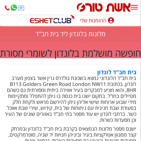
ההזמנות שלי
ההזמנות שלי
מלונות בלונדון ליד בית חב"ד
נופש בארץ
חופשה מושלמת בלונדון לשומרי מסורת
חופשה לפי סגנון
מלונות באילת
בית חב"ד לונדון
בית חב"ד הלונדוני נמצא בשכונת גולדרס גרין אשר בצפון מערב
טיולים מאורגנים
לונדון, בכתובת B113 Golders Green Road London NW11
8HR, והוא מציע למבקרים בעיר אווירה ביתית ומסורתית גם כשהם
סגנונות טיול
מטיילים בחו"ל. במקום ישנו בית כנסת בו ניתן להתפלל ומתקיימות
מידי שבוע ארוחות שישי אליהן ניתן להירשם מראש ולקחת חלק
חבילות נופש
בסעודת שבת חגיגית עם ניחוחות של בית, קידוש, שירי שבת ואוכל
כשר. ברחבי לונדון יש עוד מספר בתי חב"ד באזורים שונים של העיר
הרגע האחרון
וכן מסעדות כשרות.
ישנם מספר מלונות הנמצאים בקרבת בית חב"ד בלונדון ובמרחק
חבילות בריאות וספא
קצר ממגוון אטרקציות בעיר וביניהן חנויות יד שניה, סופרמרקטים,
מסעדות מגוונות וביניהן גם מסעדות כשרות, כנסייה יוונית