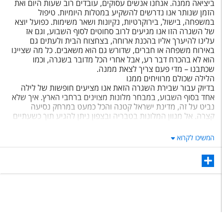
ביציאה ממנה. אנחנו אנשים עסוקים, עובדים רוב שעות היום ואת
הזמן שנותר אנו נדרשים להשקיע במטלות היומיות. טיפול
במשפחה, בישול, בירוקרטיות, נקיונות ושאר משימות. כפועל יוצא
של השגרה הזו אנו מגיעים לרוב סחוטים לסוף השבוע, וגם אז
עלינו להיערך אליו בהכנת ארוחה, בצחצוח הבית ולעתים גם
באירוח משפחה או חברים, שדורש גם הוא משאבים. כל מה שציינו
הוא לא בהכרח דבר רע, אבל אחרי הכל מדובר בשגרה, וכמו
שכתבנו – מדי פעם צריך לצאת ממנה.
הלילה שכולם מרוויחים ממנו
בדיוק עבור שבירת השגרה הזאת אנו מציעים חופשות של לילה
אחד בסוף השבוע, במבחר מלונות מצוינים ברחבי הארץ. איך שלא
נביט על זה, מדינת ישראל קטנה והכל כמעט במרחק נסיעה
קצרה. אל מגוון המלונות בטבריה ובצפון ניתן להגיע תוך כשעתיים
מהמרכז, למלונות בחיפה תוך שעה, ולאלו שלא גרים במרכז או
שחשקה נפשם בחופשה קרובה לבית – יש מלונות מצוינים
המשיכו לקרוא
בנתניה סמוך לים התיכון, וגם תל אביב תורמת את חלקה לחוויה
עם מלונות אורבניים, וגם מלונות חוף מפוארים. בתוך זמן נסיעה
קצר תוכלו להיזרק בבריכה, לטייל על שפת הים (מה שחווייתי מאד
גם בחורף), או סתם לנוח בחדר ולשכוח ממה שבחוץ. לספונטניות
יש מחיר והוא בדרך כלל נמוך באופן משמעותי מאשר בחופשת
מתוכננת. כל מה שצריך הוא לארוז כמה בגדים, מברשות שינים,
קצת איפור, בגדי רחצה, והנה – במקום סופ"ש שגרתי ומעייף בבית
אתם מעבירים אותו במלון, בלי לבזבז ימי חופשה, בלי "להיעלם"
למשפחה ליותר מדי זמן, ועם המון אהבה והשקעה בעצמכם.