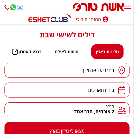
ההזמנות שלי
ההזמנות שלי
דילים לשישי שבת
נופש בארץ
חופשה לפי סגנון
מלונות בארץ
טיסות לאילת
ברגע האחרון
מלונות באילת
יעד
/
מלון
בחרו יעד או מלון
טיולים מאורגנים
תאריכים
סגנונות טיול
בחרו תאריכים
חבילות נופש
הרכב
הרכב
2 אורחים, חדר אחד
הרגע האחרון
חבילות בריאות וספא
מצאו לי מלון בארץ