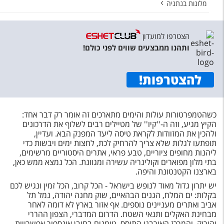
מלונות בנתניה
הצטרפו למועדון
ותהנו ממבצעים שווים לפני כולם!
להצטרפות
!
כשהטמפרטורות עולות והימים מתארכים זה אומר רק דבר אחד:
הקיץ מגיע, וזה ה-''קיו'' של מטיילים רבים לשלוף את הדרכונים
ולהכין את המזוודות לקראת טיסה ליעד המפנק הבא. ועדיין,
תופתעו לגלות שלא צריך להרחיק לכת, לחצות ימים ויבשות כדי
ליהנות מחופים ציוריים, טבע פראי, אתרים היסטוריים מרשימים,
בתי מלון מפוארים וקולינריה עשירה ומגוונת. הכל נמצא ממש כאן,
בארצנו הקטנטונת והיפה.
יש יתרון גדול מאוד לנופש בישראל - הכל קרוב, הכל זמין ונגיש לכם
בקלות: ים המלח, הגנים הבהאיים, שוק מחנה יהודה, נמל תל
אביב ואתרים מעניינים נוספים. אף אזור בארץ לא דומה לאחר
מבחינת האקלים ותנאי השטח. הדרום המדברי, הצפון ההררי
והירוק, והמרכז האורבני התוסס, טומנים בחובן אינספור אפשרויות