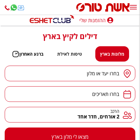
ההזמנות שלי
ההזמנות שלי
דילים לקיץ בארץ
נופש בארץ
חופשה לפי סגנון
מלונות בארץ
טיסות לאילת
ברגע האחרון
מלונות באילת
יעד
/
מלון
בחרו יעד או מלון
טיולים מאורגנים
תאריכים
סגנונות טיול
בחרו תאריכים
חבילות נופש
הרכב
הרכב
2 אורחים, חדר אחד
הרגע האחרון
חבילות בריאות וספא
מצאו לי מלון בארץ