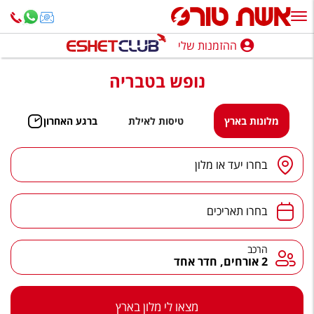
ההזמנות שלי
ההזמנות שלי
נופש בטבריה
נופש בארץ
חופשה לפי סגנון
מלונות בארץ
טיסות לאילת
ברגע האחרון
מלונות באילת
יעד
/
מלון
בחרו יעד או מלון
טיולים מאורגנים
תאריכים
סגנונות טיול
בחרו תאריכים
חבילות נופש
הרכב
הרכב
2 אורחים, חדר אחד
הרגע האחרון
חבילות בריאות וספא
מצאו לי מלון בארץ