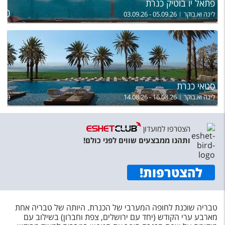
פתאל יו בוטיק כנרת
ל
850
לינה וא.בוקר
03.09.26 - 05.09.26
סטאי כנרת
לינה וא.בוקר
14.08.26 - 16.08.26
,800
הצטרפו למועדון
ותהנו ממבצעים שווים לפני כולם!
להצטרפות
!
טבריה שוכנת לחופה המערבי של הכנרת. היותה של טבריה אחת
מארבע ערי הקודש (יחד עם ירושלים, צפת וחברון) בשילוב עם