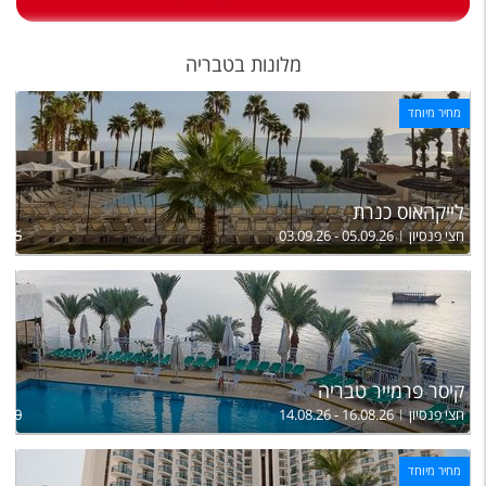
טיסות לחו"ל
מלונות בחו"ל
מלונות בטבריה
Русский
מחיר מיוחד
קרוז
מגזין אשת
לייקהאוס כנרת
חצי פנסיון
03.09.26 - 05.09.26
,075
שירות לקוחות
טופס צור קשר
תקנון
נגישות
קיסר פרמייר טבריה
חצי פנסיון
14.08.26 - 16.08.26
,690
עקבו אחרינו
מחיר מיוחד