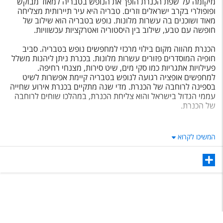
מיקומה על שפת הכנרת הופך את הנופש בטבריה למאוד מבוקש
ופופולרי בקרב ישראלים וזרים. טבריה היא עיר תיירותית מצליחה
מאוד ושוכנים בה עשרות מלונות. נופש בטבריה הוא שילוב של
חופשה עם טבע, שילוב בין היסטוריה ואטרקציות עכשוויות.
הכנרת מהווה מקום בילוי מרכזי למחפשים נופש בטבריה. סביב
חופיה המוסדרים פזורים עשרות מלונות. בכנרת ניתן ליהנות משלל
פעילויות אתגריות כמו סקי מים, שיט סירות, מצנחי רחיפה.
למחפשים אופציה רגועה לנופש בטבריה קיימת אפשרות לשיט
בספינה לרוחבה של הכנרת. מדי שנה מתקיים בכנרת אירוע שחייה
עממי הגדול בישראל והוא צליחת הכנרת, במהלכו שוחים לרוחבה
של הכנרת.
במהלך הנופש תוכלו ליהנות משלל אטרקציות וביניהן: טיולי
ג'יפים, ספורט ימי בכנרת, לינה בשטח, טיולי טרקטורונים, קמפינג,
המשיכו לקרוא
סקי מים, שיט בכנרת, סיורים רגלייים באתרים היסטוריים שונים
בטבריה העתיקה, חמי טבריה, חמת גדר. אופציה נוספת לבילוי היא
ביקור במרכז העיר בו ממוקם מרכז מסחרי שוקק חיים ומלא
במסעדות, בתי קפה, פאבים וגלידריות.
נופש בטבריה אינו מושלם אם לא ביקרתם בחמי טבריה. דרומית
לעיר העתיקה נמצא אתר חמי טבריה – אתר ספא מפורסם ובו ריכוז
של 17 מעיינות טבעיים עם מינרלים הידועים ביכולות הריפוי
וסגולות הפלא שלהם. בחמי טבריה תוכלו ליהנות משלל טיפולים