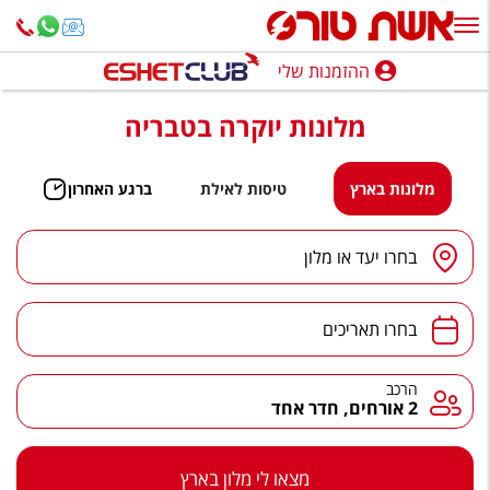
ההזמנות שלי
ההזמנות שלי
מלונות יוקרה בטבריה
נופש בארץ
חופשה לפי סגנון
מלונות בארץ
טיסות לאילת
ברגע האחרון
מלונות באילת
יעד
/
מלון
בחרו יעד או מלון
טיולים מאורגנים
תאריכים
סגנונות טיול
בחרו תאריכים
חבילות נופש
הרכב
הרכב
2 אורחים, חדר אחד
הרגע האחרון
חבילות בריאות וספא
מצאו לי מלון בארץ