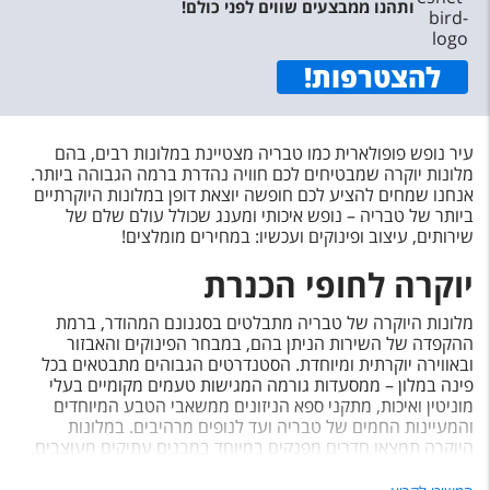
ותהנו ממבצעים שווים לפני כולם!
להצטרפות
!
עיר נופש פופולארית כמו טבריה מצטיינת במלונות רבים, בהם
מלונות יוקרה שמבטיחים לכם חוויה נהדרת ברמה הגבוהה ביותר.
אנחנו שמחים להציע לכם חופשה יוצאת דופן במלונות היוקרתיים
ביותר של טבריה – נופש איכותי ומענג שכולל עולם שלם של
שירותים, עיצוב ופינוקים ועכשיו: במחירים מומלצים!
יוקרה לחופי הכנרת
מלונות היוקרה של טבריה מתבלטים בסגנונם המהודר, ברמת
ההקפדה של השירות הניתן בהם, במבחר הפינוקים והאבזור
ובאווירה יוקרתית ומיוחדת. הסטנדרטים הגבוהים מתבטאים בכל
פינה במלון – ממסעדות גורמה המגישות טעמים מקומיים בעלי
מוניטין ואיכות, מתקני ספא הניזונים ממשאבי הטבע המיוחדים
והמעיינות החמים של טבריה ועד לנופים מרהיבים. במלונות
היוקרה תמצאו חדרים מפנקים במיוחד במבנים עתיקים מעוצבים,
המוקפים סיפורים אנושיים גליליים והיסטוריים, ובמרחק קצר מכל
האטרקציות שהפכו את טבריה לעיר תיירותית ואהובה כל כך.