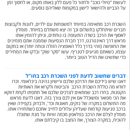
טיסות לחו"ל
לעשות "טיולי כוכב" ולחזור כל פעם ללון באותו מקום, או לחסוך זמן
על הכביש ולהישאר לישון במקומות שאליהם נוסעים.
מלונות בחו"ל
השכרת רכב מתאימה במיוחד למשפחות עם ילדים, לזוגות ולקבוצות
Русский
חברים שיתחלקו בתשלום וכך זה יצא משתלם במיוחד. מומלץ
לאסוף את הרכב בשדה התעופה בו נוחתים, וניתן להזמין אותו
קרוז
מראש דרך האינטרנט, דרך חברת הנסיעות שממנה אתם מזמינים
את החופשה (זוהי בדרך כלל האופציה הזולה ונוחה יותר) או במקום
מגזין אשת
עצמו, כשאתם מגיעים לטנריף. עשו "סקר שוק" ובדקו את המחירים
כדי שתשיגו את הדיל הטוב ביותר.
שירות לקוחות
דברים שחשוב לדעת לפני השכרת רכב בחו"ל
טופס צור קשר
דאגו שיש בידיכם את הדרכון שלכם ורישיון נהיגה בינלאומי. זכרו
לוודא מה כוללת השכרת הרכב והביטוח ולקרוא את האותיות
תקנון
הקטנות. בחרו רכב שמתאים לצרכים שלכם ואל תתפתו לקחת דווקא
את הכי מפואר ומשוכלל אם אין לכם צורך בזה. דאגו לדעת מראש
נגישות
מה התשלום במקרה של נזקים, תאונות וכד', ולבדוק בקפידה שאין
ברכב פגיעות קודמות שעליהן עלולים לחייב אתכם כשתחזירו אותו.
עקבו אחרינו
מומלץ לצלם את הרכב בפלאפון מכמה זוויות על מנת שתוכלו
להוכיח, במקרה הצורך, את המצב בו קיבלתם אותו.