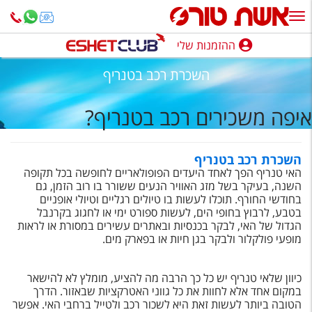
ההזמנות שלי
ההזמנות שלי
השכרת רכב בטנריף
נופש בארץ
איפה משכירים רכב בטנריף?
חופשה לפי סגנון
מלונות באילת
השכרת רכב בטנריף
האי טנריף הפך לאחד היעדים הפופולאריים לחופשה בכל תקופה
טיולים מאורגנים
השנה, בעיקר בשל מזג האוויר הנעים ששורר בו רוב הזמן, גם
בחודשי החורף. תוכלו לעשות בו טיולים רגליים וטיולי אופניים
סגנונות טיול
בטבע, לרבוץ בחופי הים, לעשות ספורט ימי או לחגוג בקרנבל
הגדול של האי, לבקר בכנסיות ובאתרים עשירים במסורת או לראות
חבילות נופש
מופעי פולקלור ולבקר בגן חיות או בפארק מים.
הרגע האחרון
כיוון שלאי טנריף יש כל כך הרבה מה להציע, מומלץ לא להישאר
חבילות בריאות וספא
במקום אחד אלא לחוות את כל גווני האטרקציות שבאזור. הדרך
הטובה ביותר לעשות זאת היא לשכור רכב ולטייל ברחבי האי. אפשר