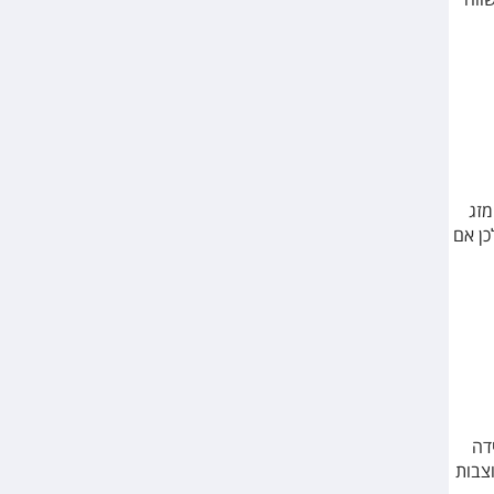
מזג
כן אם
דה
 הבריטית, שמציעה 5 קומות מעוצבות