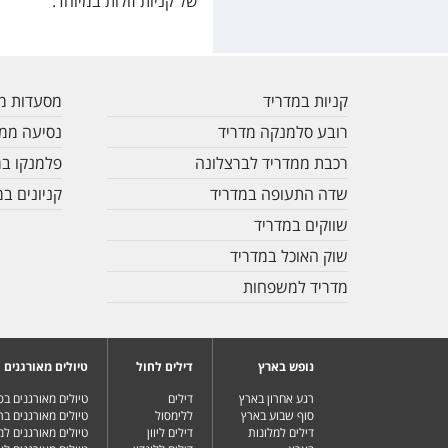
של קניות זולות במיוחד.
קניות במדריד
מסעדות מו
רובע סלמנקה מדריד
נסיעה ממד
רכבת ממדריד לברצלונה
פלמנקו במ
שדה התעופה במדריד
קניונים במ
שווקים במדריד
שוק האוכל במדריד
מדריד למשפחות
נופש בארץ
דילים לחול
טיולים מאורגנים
רגע אחרון בארץ
דילים
טיולים מאורגנים ב
סוף שבוע בארץ
ללימסול
טיולים מאורגנים בר
דילים למלונות
דילים ליוון
טיולים מאורגנים ל