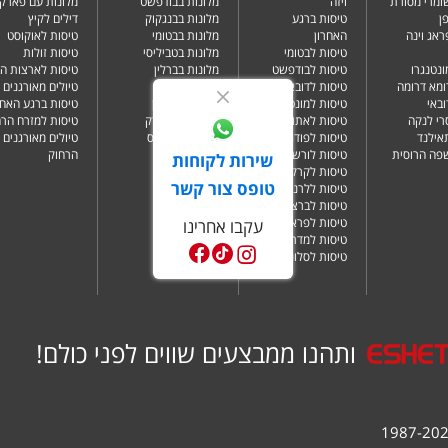
שומרי מסורת
ויזה
מלונות בבודפשט
מלונות עם פארק 
ן
טיסות ברגע
מלונות בבנגקוק
דילים לקיץ
ראג וינה
האחרון
מלונות בבטומי
טיסות לאוקוסט
טיסות לבטומי
מלונות בטביליסי
טיסות זולות
ונטנגרו
טיסות לבודפשט
מלונות בברלין
טיסות לארצות ה
ומא דרומה
טיסות לדובאי
מלונות בדובאי
טיולים מאורגנים 
ובאי
טיסות למונטנגרו
מלונות בלונדון
טיסות ברגע האחר
רי לנקה
טיסות לאתונה
מלונות בניו יורק
טיסות למזרח הרח
תאילנד
טיסות לפודגוריצה
מלונות בפאפוס
טיולים מאורגנים 
שפה הרוסית
טיסות לורשה
הרחוק
שירות לקוחות
טיסות לקרקוב
טופס צור קשר
טיסות ללרנקה
טיסות לברצלונה
טיסות לפראג
עקבו אחרינו
טיסות למדריד
טיסות לסלוניקי
ותהנו ממבצעים שווים לפני כולם!