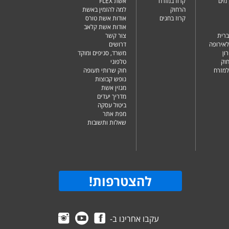
מים
קרוז במזרח
אשת FLEX
הרחוק
למה להזמין באשת
קרוז בחגים
אודות אשת טורס
אודות אשת קלאב
ברית
צור קשר
לאירופה
דרושים
ון
משרד, סניפים ומוקד
וק
טלפוני
למזרח
חוק שרותי תעופה
נופש קבוצות
מגזין אשת
מדריך יעדים
ביטול עסקה
מפת אתר
שאלות ותשובות
להצטרפות
!
עקבו אחרינו ב-