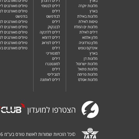
בארץ
דילים ללונדון
טיולים מאורגנים ל
מלונות יוקרה
דילים לבטומי
טיולים מאורגנים ליפ
בארץ
דילים
טיולים מאורגנים לפ
מלונות באילת
לבודפשט
בודפשט
טיסות לאילת
דילים
טיולים מאורגנים למ
מלונות ים המלח
לבנגקוק
טיולים מאורגנים לר
דילים לאילת
דילים ללרנקה
טיולים מאורגנים לד
מלון אלמא
דילים לרומא
טיולים מאורגנים לס
מלון גורדוניה
דילים לפראג
טיולים מאורגנים ל
אינדקס נופש
דילים
טיולים מאורגנים ב
בארץ
לסנטוריני
מלונות דן
דילים
מלונות ישרוטל
למונטנגרו
מלונות פתאל
דילים
מלונות פרימה
לטביליסי
מלונות אטלס
דילים לאתונה
הצטרפו למועדון
©
כל הזכויות שמורות לאשת טורס בע"מ 1987-2026