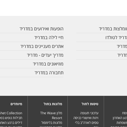
מלצות במדריד
הופעות ואירועים במדריד
ריד לטולדו
חיי לילה במדריד
דריד
אתרים מעניינים במדריד
דריד
מדריך יעדים - מדריד
מוזיאונים במדריד
תחבורה במדריד
טיסות לחול
מלונות בחול
מיוחדים
פסח
עדכוני תעופה
מלון The Wave
het Collection
גע האחרון
ויזות ואישורי כניסה
Resort
חבילות נופש בפ
משפחות
טסים לארה"ב בלי
מלונות בלימסול
דילים ברגע האחרו