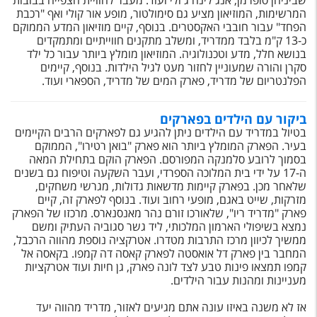
שביניהן סופרמן, אנג'לינה ג'ולי ועוד. מעבר לחוויית הצפייה בבובות
טיסות לחו"ל
המרשימות, המוזיאון מציע גם סימולטור, מופע אור קולי ואף "רכבת
הפחד" עבור חובבי האקסטרים. בנוסף, קיים מוזיאון המדע הממוקם
מלונות בחו"ל
כ-13 ק"מ בלבד ממדריד, ומשלב מתקנים חווייתיים ומתמקדים
בנושא חלל, מדע וטכנולוגיה. המוזיאון מומלץ ביותר עבור כל ילד
Русский
סקרן והורה שמעוניין לחזור מעט לגיל הילדות. בנוסף, קיימים
הפלנטריום של מדריד, פארק המים של מדריד, הספארי ועוד.
קרוז
ביקור עם הילדים בפארקים
מגזין אשת
בטיול במדריד עם הילדים ניתן להגיע גם לפארקים הרבים הקיימים
בעיר. הפארק המומלץ ביותר הוא פארק "בואן רטירו", הממוקם
שירות לקוחות
בסמוך לרובע סלמנקה המפורסם. הפארק הוקם בתחילת המאה
ה-17 על ידי בית המלוכה הספרדי, ועבר השקעה וטיפוח גם בשנים
שלאחר מכן. בפארק קיימות מדשאות גדולות, מגרשי משחקים,
טופס צור קשר
מזרקות, שייט באגם, מופעי רחוב ועוד. בנוסף לפארק זה, קיים
פארק "מדריד ריו", שלאורכו זורם נהר מאנסנארס. מרכזו של הפארק
תקנון
נמצא בשיפולי הארמון המלכותי, ליד גשר סגוביה העתיק ומשם
ממשיך לכיוון מרכז התרבות מטדרו. אטרקציה נוספת מהווה הרכבל,
נגישות
המחבר בין פארק דל אואסטה לפארק קאסה דה קמפו. בקאסה אל
קמפו תמצאו פינות טבע לצד לונה פארק, גן חיות ועוד אטרקציות
עקבו אחרינו
מעניינות ומהנות עבור הילדים.
אז לא משנה באיזו עונה אתם מגיעים לאזור, מדריד מהווה יעד