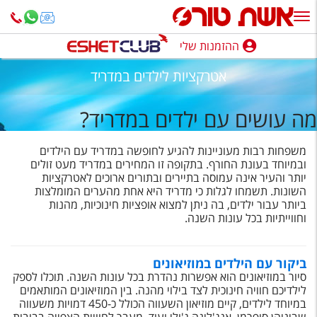
ההזמנות שלי
ההזמנות שלי
אטרקציות לילדים במדריד
נופש בארץ
מה עושים עם ילדים במדריד?
חופשה לפי סגנון
משפחות רבות מעוניינות להגיע לחופשה במדריד עם הילדים
מלונות באילת
ובמיוחד בעונת החורף. בתקופה זו המחירים במדריד מעט זולים
יותר והעיר אינה עמוסה בתיירים ובתורים ארוכים לאטרקציות
טיולים מאורגנים
השונות. תשמחו לגלות כי מדריד היא אחת מהערים המומלצות
ביותר עבור ילדים, בה ניתן למצוא אופציות חינוכיות, מהנות
סגנונות טיול
וחווייתיות בכל עונות השנה.
חבילות נופש
ביקור עם הילדים במוזיאונים
הרגע האחרון
סיור במוזיאונים הוא אפשרות נהדרת בכל עונות השנה. תוכלו לספק
לילדיכם חוויה חינוכית לצד בילוי מהנה. בין המוזיאונים המותאמים
חבילות בריאות וספא
במיוחד לילדים, קיים מוזיאון השעווה הכולל כ-450 דמויות משעווה