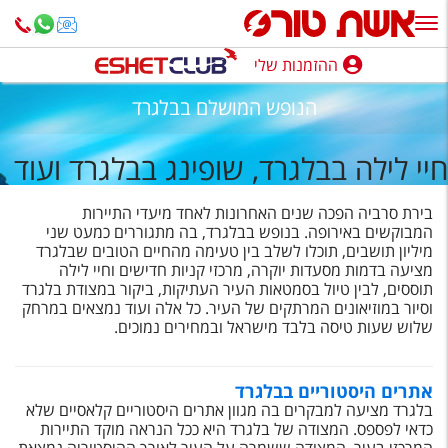
ההזמנות שלי
ההזמנות שלי
הנופש המושלם בבלגרד
נופש בארץ
חיי לילה בבלגרד, שופינג בבלגרד ועוד
חופשה לפי סגנון
בירת סרביה הפכה שנים האחרונות לאחד מיעדי התיירות
מלונות באילת
המבוקשים באירופה. בנופש בבלגרד, בה מתגוררים כמעט שני
מיליון תושבים, תוכלו לשלב בין טעימה מהחיים הטובים שבלגרד
טיולים מאורגנים
מציעה בדמות מסעדות יוקרה, מרכזי קניות חדישים וחיי לילה
תוססים, לבין טיול בסמטאות העיר העתיקות, ביקור במצודת בלגרד
סגנונות טיול
וסיור במוזיאונים המרתקים של העיר. כל אלה ועוד נמצאים במרחק
שלוש שעות טיסה בלבד מישראל ובמחירים נמוכים.
חבילות נופש
הרגע האחרון
אתרים היסטוריים בבלגרד
בלגרד מציעה למבקרים בה מגוון אתרים היסטוריים קלאסיים שלא
חבילות בריאות וספא
כדאי לפספס. המצודה של בלגרד היא ככל הנראה מוקד התיירות