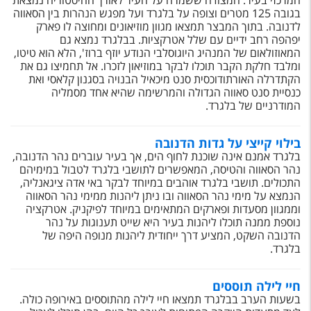
המרכזי בעיר. המצודה ששמרה על העיר לאורך ההיסטוריה נמצאת
טיסות לחו"ל
בגובה 125 מטרים וצופה על בלגרד ועל מפגש הנהרות בין הסאווה
לדנובה. בתוך המבצר תמצאו מגוון מוזיאונים ומחוצה לו פארק
מלונות בחו"ל
יפהפה רחב ידיים עם שלל אטרקציות. בבלגרד נמצא גם
המאוזולאום של המנהיג היוגוסלבי הנודע יוזף ברוז', הלא הוא טיטו,
Русский
ומלבד חלקת הקבר תוכלו לבקר במוזיאון לזכרו. אל תחמיצו גם את
הקתדרלה האורתודוכסית סנט מיכאיל הבנויה בסגנון קלאסי ואת
קרוז
כנסיית סנט סאווה הגדולה והמרשימה שהיא אחד מסמליה
המודרניים של בלגרד.
מגזין אשת
בילוי קייצי על גדות הדנובה
שירות לקוחות
בלגרד אמנם אינה שוכנת לחוף הים, אך בעיר עוברים נהר הדנובה,
נהר הסאווה והטיסה, המאפשרים לתושבי בלגרד לטבול במימיהם
התכולים. תושבי בלגרד אוהבים במיוחד לבקר באי אדה ציגאנליה,
טופס צור קשר
הנמצא על מימי נהר הסאווה ובו ניתן ליהנות ממימי נהר הסאווה
וממגוון מסעדות ופארקים המתאימים במיוחד לפיקניק. אטרקציה
תקנון
נוספת ממנה תוכלו ליהנות בעיר היא שייט תענוגות על נהר
הדנובה השקט, המציע דרך ייחודית ליהנות מנופה היפה של
נגישות
בלגרד.
עקבו אחרינו
חיי לילה תוססים
בשעות הערב בבלגרד תמצאו חיי לילה מהתוססים באירופה כולה.