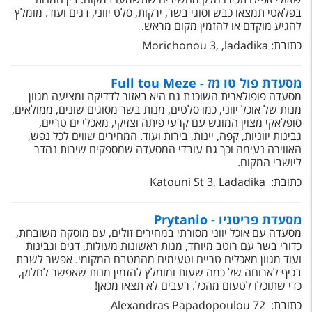
בפלאטי תמצאו כבש וסוגי בשר, ירקות, סלט יווני, דגים ועוד. מומלץ
להגיע מוקדם או להזמין מקום מראש.
כתובת: Morichonou 3, ,ladadika
מסעדת פול טו מז - Full tou Meze
מסעדה פופולארית השוכנת גם היא באזור לדדיקה ומציעה מגוון
מנות של אוכל יווני, כמו סלטים, מנות בשר מסוגים שונים, ממולאים,
סופלאקי מצוין המוגש עם קרעי פיתה וצזיקי, מאכלי ים טריים,
גבינות יווניות, קפה, יינות, בירות ועוד. המחירים שווים לכל נפש,
האווירה נעימה וכך גם עובדי המסעדה שמספקים שירות נהדר
ליושבי המקום.
כתובת: Katouni St 3, Ladadika
מסעדת פריטניו - Prytanio
מסעדה עם אוכל יווני מסורתי במחירים זולים, עם מוסקה משובחת,
כדורי בשר עם רוטב מיוחד, מנות ראשונות מעולות, דגים וגבינות
ועוד מגוון מאכלים טריים וטעימים מהמטבח המקומי. אפשר לשבת
בכיף לארוחה של כמה שעות ומומלץ להזמין מנות שאפשר לחלוק,
כדי שתוכלו לטעום מהכל. רעבים לא תצאו מכאן!
כתובת: Alexandras Papadopoulou 72