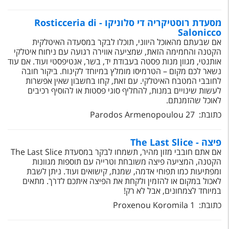
מסעדת רוסטיקריה די סלוניקו - Rosticceria di
Salonicco
אם שבעתם מהאוכל היווני, תוכלו לבקר במסעדה האיטלקית
הקטנה והחמימה הזאת, שמציעה אווירה רגועה עם ניחוח איטלקי
אותנטי, מגוון מנות פסטה בעבודת יד, בשר, אנטיפסטי ועוד. אם עוד
נשאר לכם מקום – הטרמיסו מומלץ במיוחד לקינוח. ביקור חובה
לחובבי המטבח האיטלקי. עם זאת, קחו בחשבון שאין אפשרות
לעשות שינויים במנות, להחליף סוגי פסטות או להוסיף רכיבים
לאוכל שהזמנתם.
כתובת: 27 Parodos Armenopoulou
פיצה - The Last Slice
אם אתם חובבי מזון מהיר, תשמחו לבקר במסעדת The Last Slice
הקטנה, המציעה פיצה משובחת וטרייה עם תוספות מגוונות
ומפתיעות כמו תפוחי אדמה, שמנת, קישואים ועוד. ניתן לשבת
לאכול במקום או להזמין ולקחת את הפיצה איתכם לדרך. מתאים
במיוחד לצמחונים, אבל לא רק!
כתובת: 1 Proxenou Koromila