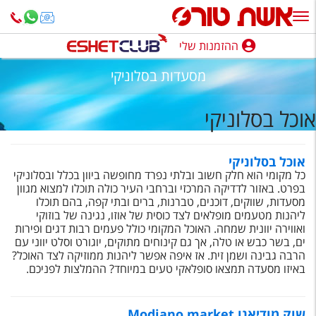
ההזמנות שלי
ההזמנות שלי
מסעדות בסלוניקי
נופש בארץ
אוכל בסלוניקי
חופשה לפי סגנון
מלונות באילת
אוכל בסלוניקי
כל מקומי הוא חלק חשוב ובלתי נפרד מחופשה ביוון בכלל ובסלוניקי
טיולים מאורגנים
בפרט. באזור לדדיקה המרכזי וברחבי העיר כולה תוכלו למצוא מגוון
מסעדות, שווקים, דוכנים, טברנות, ברים ובתי קפה, בהם תוכלו
סגנונות טיול
ליהנות מטעמים מופלאים לצד כוסית של אוזו, נגינה של בוזוקי
ואווירה יוונית שמחה. האוכל המקומי כולל פעמים רבות דגים ופירות
חבילות נופש
ים, בשר כבש או טלה, אך גם קינוחים מתוקים, יוגורט וסלט יווני עם
הרבה גבינה ושמן זית. אז איפה אפשר ליהנות ממוזיקה לצד האוכל?
הרגע האחרון
באיזו מסעדה תמצאו סופלאקי טעים במיוחד? ההמלצות לפניכם.
חבילות בריאות וספא
שוק מודיאנו Modiano market