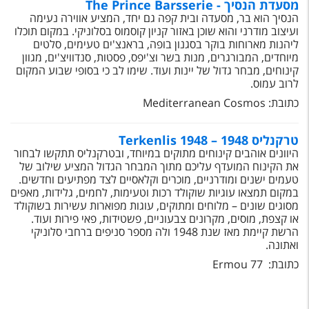
מסעדת הנסיך - The Prince Barsserie
הנסיך הוא בר, מסעדה ובית קפה גם יחד, המציע אווירה נעימה
ועיצוב מודרני והוא שוכן באזור קניון קוסמוס בסלוניקי. במקום תוכלו
ליהנות מארוחות בוקר בסגנון בופה, בראנצ'ים טעימים, סלטים
מיוחדים, המבורגרים, מנות בשר וצ'יפס, פסטות, סנדוויצ'ים, מגוון
קינוחים, מבחר גדול של יינות ועוד. שימו לב כי בסופי שבוע המקום
לרוב עמוס.
כתובת: Mediterranean Cosmos
טרקנליס 1948 – Terkenlis 1948‬
היוונים אוהבים קינוחים מתוקים במיוחד, ובטרקנליס תתקשו לבחור
את הקינוח המועדף עליכם מתוך המבחר הגדול המציע שילוב של
טעמים ישנים ומודרניים, מוכרים וקלאסיים לצד מפתיעים וחדשים.
במקום תמצאו עוגיות שוקולד רכות וטעימות, לחמים, גלידות, מאפים
מסוגים שונים – מלוחים ומתוקים, עוגות מפוארות עשירות בשוקולד
או קצפת, מוסים, מקרונים צבעוניים, פשטידות, פאי פירות ועוד.
הרשת קיימת מאז שנת 1948 ולה מספר סניפים ברחבי סלוניקי
ואתונה.
כתובת: 77 Ermou