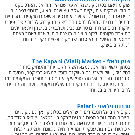
טיסות לחו"ל
שוק מודיאנו בסלוניקי, שנקרא על שם אלי מודיאנו, הארכיטקט
היהודי שהקים אותו, קיים מעל ל-80 שנה ומציע, בנוסף לפריטים
מלונות בחו"ל
רבים אחרים, גם אוכל. באווירה אותנטית וכשאתם מוקפים במקומיים
ובתיירים גם יחד, תוכלו להסתובב בשוק המקורה, לקנות קפה, פירות
Русский
וירקות, דגים ופירות ים טריים, גבינות, תבלינים, שמן זית או זיתים
מתוצרת מקומית, ליקרים ויינות תוצרת בית, לשבת לאכול באחת
קרוז
ממסעדות הפועלים הקטנות שבמקום ולסיים בקינוח בדוכני
המתוקים בשוק.
מגזין אשת
שוק ולאלי - The Kapani (Vlali) Market
בסמוך לשוק מודיאנו, נמצא השוק הקטן יותר והעתיק ביותר
שירות לקוחות
בסלוניקי, שוק ולאלי. גם בשוק זה תוכלו למצוא בתי קפה, מסעדות
וטברנות, דוכני שווארמה וסופלאקי ואת מיטב התוצרת המקומית כמו
טופס צור קשר
חמוצים, זיתים, גבינות ומתוקים, תבשילים מקומיים ועוד, והמחירים
לרוב יהיו זולים במיוחד.
תקנון
נגישות
טברנת פלאטי - Palati
מקום אהוב על המבקרים הישראלים בסלוניקי, אך גם מקומיים
ותיירים ממדינות נוספות נוהגים לבקר בו. בפלאטי שבאזור לדדיקה,
עקבו אחרינו
תיהנו מטברנה יוונית עם אנרגיות טובות, מלצרים לבביים, ארוחות
איכותיות עם מנות ענקיות, ומוזיקה חיה ומגוונת. תופתעו לגלות
שאולי אפילו תכירו חלק מהשירים שתשמעו במקום. בין המנות