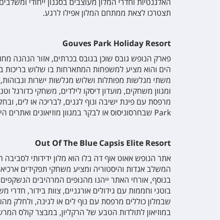
האלגנטיות וחדרי המלון מעוצבים בסגנון ייחודי ומשלבי
תצטרכו לצאת ממתחם המלון אפילו לרגע.
Gouves Park Holiday Resort
הים והוא מציע למשפחות המתארחות בו שלוש בריכות במר
משתי מגלשות מפותלות ושלוש מגלשות ישרות וגבוהות, ש
ומגוון משחקים, מועדון דיסקו לילדים, משחקי כדורגל ו
Park שבחרסוניסוס או לבקר במגוון מוזיאונים ואתרים היסטוריים באזור.
Out Of The Blue Capsis Elite Resort
המשלב אגדות והיסטוריה ומציע משחקי תפקידים ארכיאולו
בנוסף, אורחי האתר ייהנו מהנופים המרהיבים הנשקפים ממ
בוטני וחממות עם גידולים אורגניים, צוות בידור, חדרי משח
שבמלון כוללים מרפסת עם נוף לים או לגינה, ולחלק מהווי
במוזיאון לתולדות הטבע של הרקליון, במבצר קולס המרשי