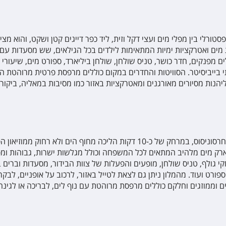
סטורלי בין מפלי מים ועצי דקל וזית, ליד כפר דייגים קטן ושקט, והוא מצ
ים ואטרקציות ימיות המתאימות לילדים בכל הגילאים, שש מסעדות עם מא
ם מפנקים, חדר כושר, טניס שולחן, שולחן ביליארד, ספורט מים, שיעורי יו
י בייביסיטר. הסוויטות והחדרים במקום כוללים מרפסת פרטית מרוהטת המ
גם ליהנות מסיורים מאורגנים ומאטרקציות באזור כמו מסיבות במאליה, ביק
אתר הנופש ופארק המים סמארטליין וילאג' שוכן בעיירה חרסוניסוס, במרחק של כ-10
רק מים מלהיב המתאים לכל המשפחה וכולל מגלשות ישרות, גבוהות ומפו
חקי גולף, טניס שולחן, מופעים והפעלות של צוות הבידור, מסעדות וברים 