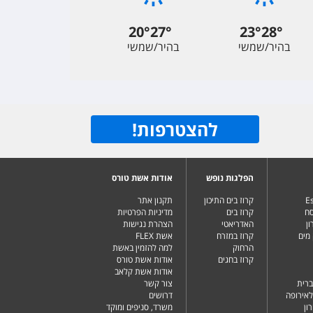
20
°
27
°
23
°
28
°
בהיר/שמשי
בהיר/שמשי
להצטרפות
!
הפלגות נופש
אודות אשת טורס
Es
קרוז בים התיכון
תקנון אתר
סח
קרוז בים
מדיניות הפרטיות
ן
האדריאטי
הצהרת נגישות
מים
קרוז במזרח
אשת FLEX
הרחוק
למה להזמין באשת
קרוז בחגים
אודות אשת טורס
אודות אשת קלאב
ברית
צור קשר
לאירופה
דרושים
ון
משרד, סניפים ומוקד