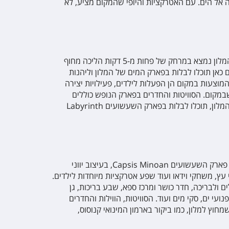
ה אל הים. עם האטרקציות והיופי שהמקום מציע, לא
פארק הנופש גובס שוכן בגובס בכרתים, אזור הנהנה מחופי ים חוליים, יפייפיים ונקיים עם שירותי הצלה ומתקני ספורט ימי רבים. המלון נמצא במרחק של פחות מ-5 דקות הליכה מחוף
 כאן תוכלו לבלות בפארק המים של המלון וליהנות
מוצעות במקום הן הפעלות לילדים, פעילויות יצירה
שבמקום. הסוויטות והחדרים בפארק הנופש כוללים
מרפסת עם פינת ישיבה ונוף לגנים, לבריכה או לים, ובחלקם יש גם סלון וגישה ישירה לשפת הבריכה. במרחק של נסיעה קצרה מהמלון, תוכלו לבלות בפארק השעשועים Labyrinth
אתר הנופש אאוט אוף דה בלו הוא מלון ידידותי לסביבה הנמצא על חצי אי פרטי ב- Aghia Pelaghia, במרחק דקה מחוף הים, ובו פארק השעשועים Capsis Minoan, בעיצוב יווני
עץ, משחקי וידאו ועוד שפע אטרקציות מיוחדות לילדים.
ם ולבריכה, חדר כושר ומרכז ספא, שבע בריכות, גן
ועי ים, סקי מים ועוד. הסוויטות, הווילות והחדרים
חוץ למלון, כמו ביקור בארמון המינואי קנוסוס,