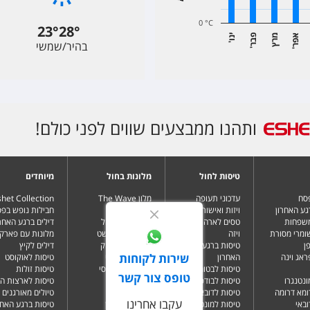
0 °C
23
°
28
°
א
ר
מרץ
פ
ר
י
ו
בהיר/שמשי
'
נ
'
ב
'
פ
ותהנו ממבצעים שווים לפני כולם!
טיסות לחול
מלונות בחול
מיוחדים
פסח
עדכוני תעופה
מלון The Wave
het Collection
גע האחרון
ויזות ואישורי כניסה
Resort
חבילות נופש בפ
משפחות
טסים לארה"ב בלי
מלונות בלימסול
דילים ברגע האחרו
שומרי מסורת
ויזה
מלונות בבודפשט
מלונות עם פארק 
ן
טיסות ברגע
מלונות בבנגקוק
דילים לקיץ
שירות לקוחות
ראג וינה
האחרון
מלונות בבטומי
טיסות לאוקוסט
טיסות לבטומי
מלונות בטביליסי
טיסות זולות
טופס צור קשר
ונטנגרו
טיסות לבודפשט
מלונות בברלין
טיסות לארצות ה
ומא דרומה
טיסות לדובאי
מלונות בדובאי
טיולים מאורגנים 
עקבו אחרינו
ובאי
טיסות למונטנגרו
מלונות בלונדון
טיסות ברגע האחר