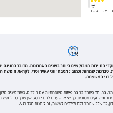
Atlantica Cal
Insula Alba S
Stella Palace
מטבע
אירו
Nema Design 
וקדי התיירות המבוקשים ביותר בשנים האחרונות. מדובר בחגיגה יו
יות, טברנות שמחות וכמובן: מטבח יווני עשיר וטרי. לקראת חופשת 
כל בני המשפחה.
Dessole Dolp
ותר, במיוחד כשמדובר בחופשות משפחתיות עם הילדים. כשמזמינים מלון ה
Allsun Hotel 
י בידור ומשחקים מגוונים, כך שלא ישעמם להם לרגע. אין צורך גם לחפש
ן, כך שכל שנותר לכם ולילדים לעשות, זה ליהנות מכל רגע.
Astir Beach