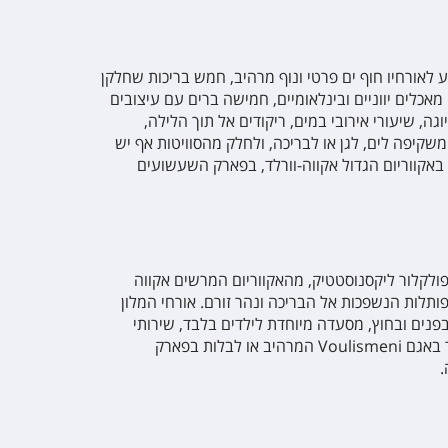
יע לאורחיו חוף ים פרטי ונוף מרהיב, חמש בריכות שחלקן
כלים יווניים ובינלאומיים, חמישה ברים עם עיצובים
גה, שיעורי אירובי במים, ריקודים אל תוך הלילה,
שקיפה לים, לגן או לבריכה, ולחלק מהסוויטות אף יש
ור באקווריום הגדול אקווה-וורלד, בפארק השעשועים
 דקות הליכה מחוף הים ולא רחוק ממוזיאון הפולקלור ליקסנוסטטיק, מהאקווריום המרשים אקווה
תלות הנשפכות אל הבריכה ונהר זורם. אורחי המלון
בפנים ובחוץ, מסעדה מיוחדת לילדים בלבד, שירותי
כביסה, הסעות חינם לחוף הים, גלישה, ריקודים, משחקי ספורט ועוד. מהמלון ניתן גם לצאת לטייל באזור, לרכוב על אופניים, לבקר באגם Voulismeni המרהיב או לבלות בפארק