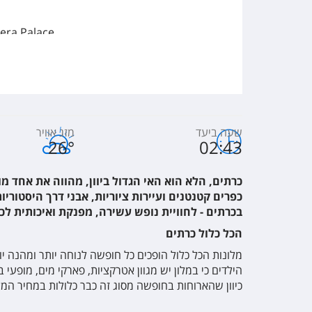
dera Palace
ea Side Resort & Spa
שעה ביעד
מזג אוויר
26
°
02:43
Hotel & Spa
כרתים, הלא הוא האי הגדול ביוון, מהווה את אחד מ
כפרים קטנטנים ועיירות ציוריות, אבני דרך היסטור
בכרתים - לחוויית נופש עשירה, מפנקת ואיכותית ל
hin Bay Resort
הכל כלול כרתים
מלונות הכל כלול הופכים כל חופשה לנוחה יותר ומהנה י
Malia Beach
הילדים כי במלון יש מגוון אטרקציות, פארקי מים, מופע
כיוון שהארוחות בחופשה מסוג זה כבר כלולות במחיר המלו