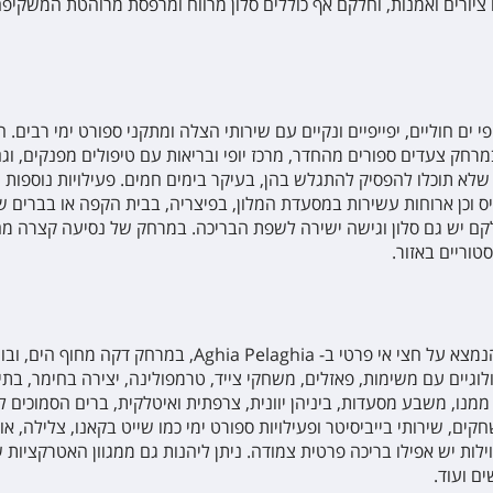
ם ציורים ואמנות, וחלקם אף כוללים סלון מרווח ומרפסת מרוהטת המשקיפ
חק צעדים ספורים מהחדר, מרכז יופי ובריאות עם טיפולים מפנקים, וגם
לא תוכלו להפסיק להתגלש בהן, בעיקר בימים חמים. פעילויות נוספות ה
טניס וכן ארוחות עשירות במסעדת המלון, בפיצריה, בבית הקפה או בברים 
גיים עם משימות, פאזלים, משחקי צייד, טרמפולינה, יצירה בחימר, בתי 
נו, משבע מסעדות, ביניהן יוונית, צרפתית ואיטלקית, ברים הסמוכים לי
קים, שירותי בייביסיטר ופעילויות ספורט ימי כמו שייט בקאנו, צלילה, אופנ
לות יש אפילו בריכה פרטית צמודה. ניתן ליהנות גם ממגוון האטרקציות שמ
ם ועוד.