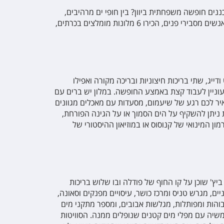
כננים חופשה משפחתית ביוון? בין חופי ים מרהיבים,
כפרי דייגים ציוריים, הרים מרשימים בגובהם, טברנות שמחות, מוזיאונים מרתקים, אתרים היסטוריים, מוזיקה טובה, אוכל משובח ואנשים מסבירי פנים, הכירו 6 מלונות מומלצים בכרתים,
דייג, שתי בריכות חיצוניות ובריכה מקורה ואפילו
מעוניין לעבוד קצת באמצע החופשה. במלון יש ברים עם
איר לכם רגע של שיעמום, מסעדות עם מאכלים מגוונים
 ניתן להשקיף על הים הסמוך או על הגינה הפורחת,
ן המינואי של קנוסוס או במוזיאון ההיסטורי של
יץ' שוכן על קו החוף של פודלה ובו שלוש בריכות
, מגרש טניס ומרכז כושר, עיסויים מפנקים וסאונה,
בוהות ומפותלות, מגלשות אבובים, ומספר מתקני מים
הן מגלשות קטנות במיוחד או שמשיה עם מפלי מים קטנים שנופלים ממנה. הסוויטות