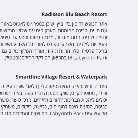
Radisson Blu Beach Resort
אתר הנופש רדיסון בלו ביץ' שוכן במפרץ מילאטוס באזור פ
עם מי ים, בריכה מחוממת, פארק מים עם שלוש מגלשות מ
ונופים שונים, חנות מזכרות, מרכז בריאות וספא עם טיפולי
פעילויות לילדים, משחקי ספורט לאורך כל השבוע ושירות
בריכה פרטית, סלון מרווח וג'קוזי. אורחי המלון יכולים 
Labyrinth Park או במוזיאון הפולקלור ליקסנוסטטיק.
Smartline Village Resort & Waterpark
וורלד, מסופרמקרט, שוק, מסעדה ובית קפה. באתר יש פא
יכולים ליהנות מבריכות להורים ולילדים, מרכז כושר, מש
השעשועים Labyrinth Park. הסוויטות והחדרים מרווחים וממוזגים וחלקם כוללים מרפסת מרוהטת עם נוף לים, לבריכה או לגינה.