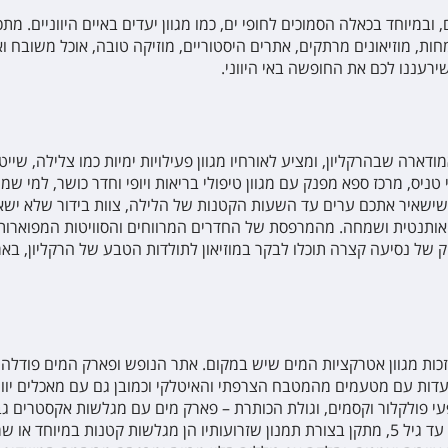
 ובמיוחד בכאלה הסמוכים לחופי ים, כמו מגוון יעדים באיים היווניים. מת
Anna Maria Vi
ירעננו לכם את החופשה באי היווני.
Star Beach Vi
ארה שבהרקליון, ומציע לאורחיו מגוון פעילויות ימיות כמו צלילה, שייט ו
ניס, מרכז ספא מפנק עם מגוון טיפולי בריאות ויופי וחדר כושר, למי ש
Stella Island
טק שישאיר אתכם ערים עד השעות הקטנות של הלילה, צוות בידור שלא יש
ירה אותנטית ושמחה. מהמרפסת של החדרים המרווחים והסוויטות המפוארות
של נסיעה קצרה תוכלו לבקר במוזיאון לתולדות הטבע של הרקליון, בארמו
Hersonissos 
Lyttos Mare H
זכות מגוון אטרקציות המים שיש במקום. אתר הנופש ופארק המים פודלה ב
ות עם מטעמים מהמטבח הצרפתי והאיטלקי וכמובן גם עם מאכלים יווניים
Porto Greco V
מופעי פולקלור וקסמים, וגולת הכותרת – פארק מים עם מגלשות אקסטרים ג
המתאימים במיוחד לקטנטנים, כמו בריכה נפרדת לילדים עד גיל 5, מתקן בצורת תמנון שזרועותיו 