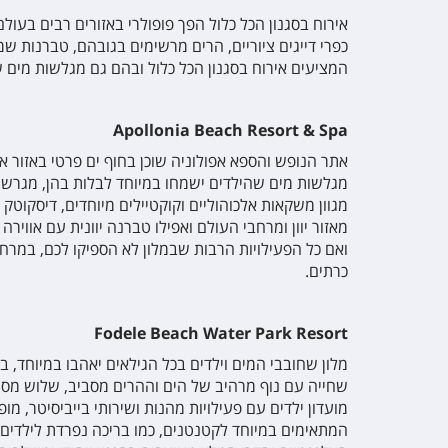
אירוח בסגנון הכל כלול הפך פופולרי באזורים רבים בעולם,
llage
המציעים אירוח בסגנון הכל כלול ובהם גם מגלשות מים ש
llage
Apollonia Beach Resort & Spa
אתר הנופש והספא אפולוניה שוכן בחוף ים פרטי באזור אמוד
מגלשות מים שהילדים ישמחו במיוחד לבלות בהן, מגרשי ט
 Luxury Resort And Spa - Adult Only
מגוון משקאות אלכוהוליים וקוקטיילים מיוחדים, דיסקו
מאזור יוון ומרחבי העולם ואפילו טברנה יוונית עם אוו
ואם כל הפעילויות הרבות שבמלון לא הספיקו לכם, במרחק 
Palace
כרתים.
otel
Fodele Beach Water Park Resort
מלון שחובבי המים וילדים בכל הגילאים יאהבו במיוחד, ב
שחייה עם נוף מרהיב של הים וההרים מסביב, שלוש מסעד
illage Beach Hotel
מועדון ילדים עם פעילויות מהנות ושירותי בייביסיטר, 