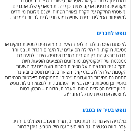
בהם ניתן ללמוד סקי או לשפר את כישורי הגלישה במסגרת
מקצועית פרטנית או קבוצתית וכן ליהנות מפארקי שלג אתגריים
ומשטחי החלקה על הקרח באוויר הפתוח. ישנם מלונות מיוחדים
למשפחות הכוללים בריכת שחייה ומועדוני ילדים לרבות ג'ימבורי.
נופש לחברים
לא סתם הפכה בולגריה לאחד היעדים המועדפים למסיבת רווקים או
מסיבת רווקות. חיי הלילה הסוערים של הערים הגדולות, במיוחד
ורנה ובורגס, הם בין הטובים במזרח אירופה. היכונו לתערובת
ממגנטת של דיסקוטקים, מועדונים המציעים הופעות חיות
ותקליטנים המנצחים על מסיבות חסרות מעצורים עד השעות
הקטנות של הלילה, בתי קזינו מפוארים, ברים תוססים ובעונה
החמה גם מסיבות במועדונים "צפים" הממוקמים ביאכטות מרהיבות
ביופיין וכן מסיבות בריכה באוויר הפתוח. ניתן למצוא חבילות נופש
ומגוון דילים הכוללים טיסות, העברות, מלונות – מתכון בטוח
לחופשה אנרגטית עם כל החבר'ה.
נופש בעיר או בטבע
בולגריה היא מדינה רבת ניגודים, מזרח ומערב משתלבים יחדיו,
עבר והווה נפגשים וגם הווי העיר עם חיק הטבע. ניתן לבחור