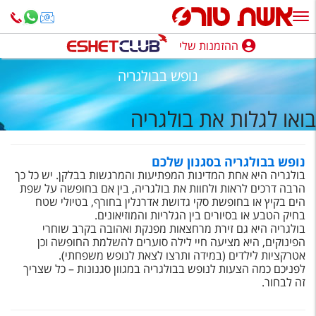
ההזמנות שלי
ההזמנות שלי
נופש בבולגריה
נופש בארץ
בואו לגלות את בולגריה
חופשה לפי סגנון
מלונות באילת
נופש בבולגריה בסגנון שלכם
בולגריה היא אחת המדינות המפתיעות והמרגשות בבלקן. יש כל כך
טיולים מאורגנים
הרבה דרכים לראות ולחוות את בולגריה, בין אם בחופשה על שפת
הים בקיץ או בחופשת סקי גדושת אדרנלין בחורף, בטיולי שטח
סגנונות טיול
בחיק הטבע או בסיורים בין הגלריות והמוזיאונים.
בולגריה היא גם זירת מרחצאות מפנקת ואהובה בקרב שוחרי
חבילות נופש
הפינוקים, היא מציעה חיי לילה סוערים להשלמת החופשה וכן
אטרקציות לילדים (במידה ותרצו לצאת לנופש משפחתי).
הרגע האחרון
לפניכם כמה הצעות לנופש בבולגריה במגוון סגנונות – כל שצריך
זה לבחור.
חבילות בריאות וספא