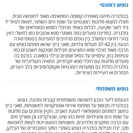
טיסות לחו"ל
נופש רומנטי
מלונות בחו"ל
בבולגריה תיהנו מאווירה קסומה המתאימה מאוד לחופשה זוגית.
תוכלו למצוא מלונות רומנטיים על שפת הים השחור, לצאת לטיול יד
Русский
ביד לאור שקיעה, לבלות באחד מהיכלי הספא המופלאים של
בולגריה. במדינה פועלים כמה מאתרי ספא אהובים כמו למשל: דווין
קרוז
בהרי רודופי המשלב בין נופים מרהיבים למעיינות בטמפרטורה
הנעה בין 37-42 מעלות צלזיוס, סאני ביץ' שהוא מתחם נופש עם
הרבה מאוד מרכזי ספא המציעים חבילות מפנקות לאוהבים כמו
מגזין אשת
עטיפות בוץ, עיסויים על בסיס שמנים ובילוי בסאונה. בורגס בה
פועלים מלונות עם היכלי ספא יוקרתיים. החוויה הקולינרית של
שירות לקוחות
בולגריה כוללת גם מסעדות רומנטיות אקסקלוסיביות בלב הערים,
הכפרים או העיירות הציוריות.
טופס צור קשר
נופש משפחתי
תקנון
הגעתם ליעד הנכון לחופשה משפחתית קצבית ומהנה. נופש
נגישות
בבולגריה מבוסס על מתחמי אירוח ואטרקציות למשפחות. סאני ביץ'
נחשב למתחם הפופולארי לעונת האביב, הקיץ והחגים עם מלונות
עקבו אחרינו
על שפת הים ופעילויות ימיות כמו שיט, שנורקלינג וכן פארקי מים
עם הרבה מתקנים מלהיבים. משפחות המעוניינות לצאת לחופשת
סקי, יגלו חבילות בולגריה נופש באתרי הסקי המובחרים של הבלקן,