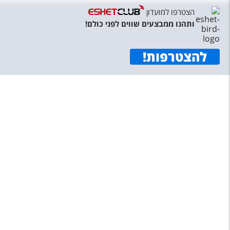
טיסות לחו"ל
הצטרפו למועדון
ותהנו ממבצעים שווים לפני כולם!
מלונות בחו"ל
Русский
להצטרפות
!
קרוז
מגזין אשת
שירות לקוחות
טופס צור קשר
תקנון
נגישות
עקבו אחרינו