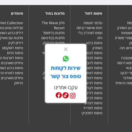
טיסות לחול
מלונות בחול
מיוחדים
פסח
עדכוני תעופה
מלון The Wave
het Collection
גע האחרון
ויזות ואישורי כניסה
Resort
חבילות נופש בפ
משפחות
טסים לארה"ב בלי
מלונות בלימסול
דילים ברגע האחרו
שומרי מסורת
ויזה
מלונות בבודפשט
מלונות עם פארק 
ן
טיסות ברגע
מלונות בבנגקוק
דילים לקיץ
ראג וינה
האחרון
מלונות בבטומי
טיסות לאוקוסט
טיסות לבטומי
מלונות בטביליסי
טיסות זולות
ונטנגרו
טיסות לבודפשט
מלונות בברלין
טיסות לארצות ה
ומא דרומה
טיסות לדובאי
מלונות בדובאי
טיולים מאורגנים 
שירות לקוחות
ובאי
טיסות למונטנגרו
מלונות בלונדון
טיסות ברגע האחר
רי לנקה
טיסות לאתונה
מלונות בניו יורק
טיסות למזרח הרח
טופס צור קשר
תאילנד
טיסות לפודגוריצה
מלונות בפאפוס
טיולים מאורגנים 
שפה הרוסית
טיסות לורשה
הרחוק
עקבו אחרינו
טיסות לקרקוב
טיסות ללרנקה
טיסות לברצלונה
טיסות לפראג
טיסות למדריד
טיסות לסלוניקי