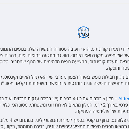
מטבע
אירו
על ידי תעלת קורינתוס. הוא ידוע בהיסטוריה העשירה שלו, בנופים המגוונ
 אולימפיה, מיקנה ואפידאורוס. הוא גם מתגאה בחופים יפים, בהרים ציור
טראס ותעלת קורינתוס, המציעה נופים מדהימים של הנוף שמסביב. פלופו
פטה ומוסקה.
 מגוון חבילות נופש באיזור הצפון מערבי של האי (מול האיים זקינטוס, 
 אתם מחפשים חופשה זוגית רומנטית או חופשה משפחתית בקלאב מסוג "הכ
Alde
– מלון 5 כוכבים עם כ-40 בריכות (יש בריכה ענקית 
גדולה. הכפר נמצא על שטח ציבורי ענקי עם רצועת חוף פרטי באורך 2 ק"מ. המלון מתאים לאירוח
תיקות של אולימפיה העתיקה.
לרשת גרקוטל יש מ
 המלון - ספא עצום ומפנק בשם הספא Elixir שם תמצאו תפריט טיפולים המציע עיסויים שונים, בריכה