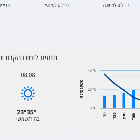
דילים לאתונה
דילים לסלוניקי
דילים
תחזית לימים הקרובים
40 °C
08.08
טמפרטורה
20 °C
0 °C
23
°
35
°
א
ר
מרץ
פ
ר
י
ו
בהיר/שמשי
'
נ
'
ב
'
פ