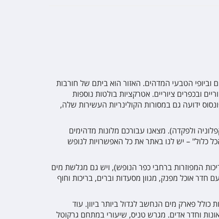
ים וביופי הטבעי המדהים. האזור הוא ביתם של חורבות
יים ובכפרים ציוריים. אטרקציות בולטות נוספות
נסוס ידועה גם במסורות הקולינריות העשירות שלה,
קפלוניה ולפקדה). מצאנו עבורכם מלונות מדהימים
ל כלול" – יש לנו באתר את כל האפשרויות לנופש
מרכזית ועוד בריכות המפוזרות ברחבי כפר הנופש), ויש גם מגלשת מים
 זוגי ומשפחתי, מסוג הכל כלול עם חדר אוכל מפנק, מגוון מסעדות וברים, בריכות וחוף
תחם עצום ויפה של מלונות בחצי האי פלופונס, בחוף גרקוטל בסמוך לעיירת הנופש קליני. במתחם יש 4 מלונות כולל פארק מים הנחשב לגדול ביותר ביוון. עוד
 מחוממת, ג'קוזי, סאונות וחדר אדים. מגרש טניס, שיעורי במתחם גרקוטל