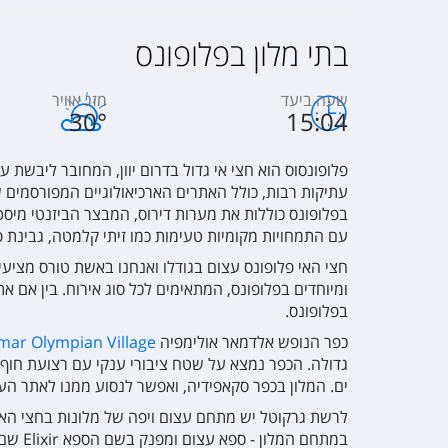
בתי מלון בפלופונס
שעה ביעד
מזג אוויר
30
°
15:04
פלופונסוס הוא חצי אי גדול בדרום יוון, המחובר ליבשת 
עתיקות רבות, כולל האתרים הארכיאולוגיים המפורסמים של
בפלופונס כוללות את מערות דירוס, המבצר הביזנטי מיס
עם התמחויות מקומיות טעימות כמו זיתי קלמטה, גבינת 
חצי האי פלופונס עצום בגודלו ואנחנו באשת טורס מציעים
ומיוחדים בפלופונס, המתאימים לכל סוג אירוח. בין אם
בפלופונס.
כפר הנופש אלדמאר אולימפיה
mar Olympian Village
ים. המלון בכפר סקאפידיה, ואפשר לנסוע ממנו לאתר הע
במתחם