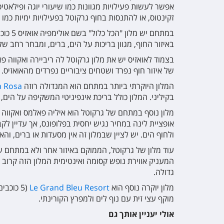
אפשר לעשות פעילויות מגוונות כמו שיעורי יוגה ופילאטיס
זקינטוס, או להתנסות בחוף גרקוטל בפעילויות ימיות כמו 
במתחם יש מלון "הכל כלול" בשם אולימפיה אואזיס 5 כוכבים
באיזור החוף, מגוון בריכות על הים, ברים, ומבחר רחב ש
בצמוד לאואזיס יש את מלון גרקוטל לה ריביירה ואקווה פארק 5 כו
של איזור חוף נפרד ושטחים ציבוריים נפרדים מהאואזיס. 
המלון היוקרתי ביותר במתחם הוא המנדולה רוזה
a Rosa
בקיליני. המלון כולל בריכת אינפיניטי המשקיפה על הים,
מלון נוסף במתחם של גרקוטל הוא איליה פאלמס ואקווה פארק 4 
אופציית לינה במחיר נגיש יחסית בפלופונס, אך עדיין
ולחוף הים. יש לציין שבמלון זה אין מסעדות או ברים, ו
עוד מלון של גרקוטל, הממוקם באיזור אחר ולא במתחם שליד קיל
המעניק אווירת נופש קסומה ואינטימית המלון הזה קרוב 
גדולה.
מלון יוקרה נוסף הוא
Le Grand Bleu Resort
(5 כוכב
מוקף עצי זית עם נוף לים ולמפרץ הקורינתי.
אולי יעניין אותך גם