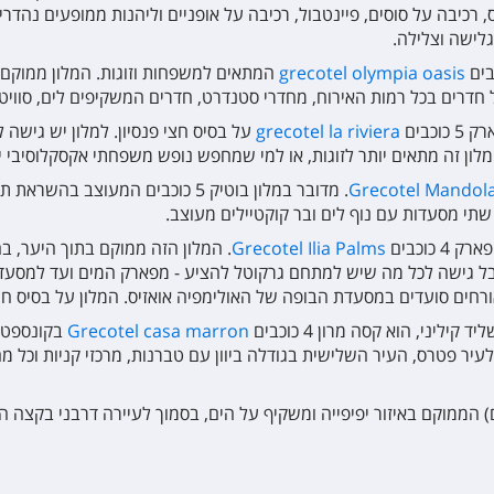
, רכיבה על סוסים, פיינטבול, רכיבה על אופניים וליהנות ממופעים נהדרי
גלישה וצלילה.
grecotel olympia oasis
המתאים למשפחות וזוגות. המלון ממוקם על
ל חדרים בכל רמות האירוח, מחדרי סטנדרט, חדרים המשקיפים לים, סוויטו
כבים
grecotel la riviera
על בסיס חצי פנסיון. למלון יש גישה
מלון זה מתאים יותר לזוגות, או למי שמחפש נופש משפחתי אקסקלוסיבי י
Grecotel Mandol
. מדובר במלון בוטיק 5 כוכבים המ
 שתי מסעדות עם נוף לים ובר קוקטיילים מעוצב.
כוכבים
Grecotel Ilia Palms
. המלון הזה ממוקם בתוך היער, 
 לקבל גישה לכל מה שיש למתחם גרקוטל להציע - מפארק המים ועד למ
האורחים סועדים במסעדת הבופה של האולימפיה אואזיס. המלון על בסיס חצי
יני, הוא קסה מרון 4 כוכבים
Grecotel casa marron
בקונספט "
לעיר פטרס, העיר השלישית בגודלה ביוון עם טברנות, מרכזי קניות וכל
ים) הממוקם באיזור יפיפייה ומשקיף על הים, בסמוך לעיירה דרבני בקצה ה