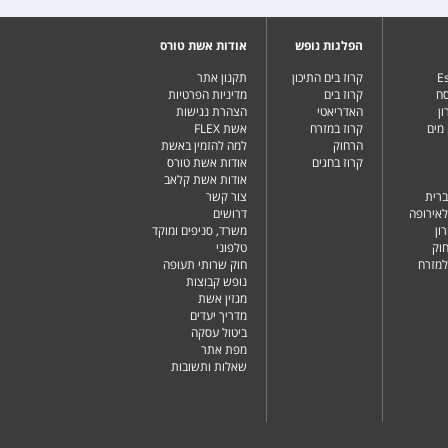
הפלגות נופש
אודות אשת טורס
Es
קרוז בים התיכון
תקנון אתר
סח
קרוז בים
מדיניות הפרטיות
ן
האדריאטי
הצהרת נגישות
מים
קרוז במזרח
אשת FLEX
הרחוק
למה להזמין באשת
קרוז בחגים
אודות אשת טורס
אודות אשת קלאב
ברית
צור קשר
לאירופה
דרושים
ון
משרד, סניפים ומוקד
וק
טלפוני
למזרח
חוק שרותי תעופה
נופש קבוצות
מגזין אשת
מדריך יעדים
ביטול עסקה
מפת אתר
שאלות ותשובות