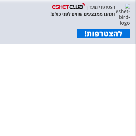
טיסות לחו"ל
הצטרפו למועדון
ותהנו ממבצעים שווים לפני כולם!
מלונות בחו"ל
Русский
להצטרפות
!
קרוז
מגזין אשת
שירות לקוחות
טופס צור קשר
תקנון
נגישות
עקבו אחרינו