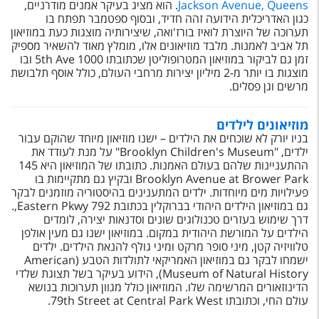
טיסות לחו"ל
Jackson Avenue, Queens
. הוא מציג בעיקר אמנים מודרניים,
כגון האדריכלית הידועה זהה חדיד, ובסוף ספטמבר תפתח בו
תערוכה של היוצרת לואיז בורז'ואה, שיצירותיה מוצגות כעת במוזיאון
מלונות בחו"ל
תל אביב לאמנות. מלבד מוזיאונים אלו, מומלץ מאוד להשאיר מספיק
זמן גם לביקור במוזיאון המטרופוליטן שכתובתו 1000 5th Ave ובו
Русский
מוצגות בו יותר מ-2 מיליון יצירות מרחבי העולם, כולל אוסף תלבושת
מרשים וגן פסלים.
קרוז
מגזין אשת
מוזיאונים לילדים
בניו יורק לא שוכחים את הילדים – ישנו מוזיאון מיוחד שהוקם עבור
ילדים, "Brooklyn Children's Museum" על מנת לעודד את
שירות לקוחות
ההתעניינות שלהם בעולם האמנות. כתובתו של המוזיאון היא 145
Brooklyn Avenue at Brower Park ובקיץ גם מתקיימות בו
טופס צור קשר
פעילויות מים מיוחדות. ילדים המתענינים בהיסטוריה מוזמנים לבקר
גם במוזיאון הילדים היהודי בברוקלין בכתובת 792 Eastern Pkwy,.
תקנון
דרך שימוש בעזרים טכנולוגים שונים וסדנאות יצירה, לומדים
הילדים על המורשת היהודית במקום. במוזיאון ישנו גם מעין אולפן
נגישות
טלוויזיה קטן, מיני סופר מרקט ומיני גולף להנאת הילדים. ילדים
ישמחו לבקר גם במוזיאון האמריקאי לתולדות הטבע (American
Museum of Natural History), הידוע בעיקר בשל תצוגת שלדי
עקבו אחרינו
הדינוזאורים המרשימה שלו. המוזיאון כולל מגוון תערוכות בנושא
עולם החי, וכתובתו 79th Street at Central Park West.