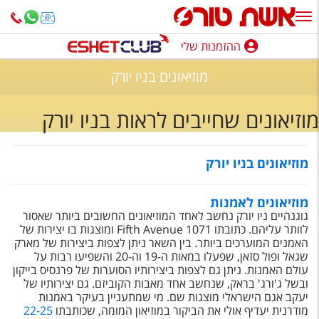
ההזמנות שלי
ההזמנות שלי
מוזיאונים בניו יורק
נופש בארץ
מוזיאונים שחייבים לראות בניו יורק
חופשה לפי סגנון
מלונות באילת
מוזיאונים בניו יורק
טיולים מאורגנים
מוזיאונים לאמנות
סגנונות טיול
גוגנהיים ניו יורק נחשב לאחד המוזיאונים החשובים ביותר שאסור
לוותר עליהם. כתובתו 1071 Fifth Avenue ומוצגות בו יצירות של
חבילות נופש
האמנים המוערכים ביותר. בין השאר ניתן לצפות ביצירות של מארק
שגאל ופול סזאן, שפעלו במאות ה-19 וה-20 והשפיעו רבות על
הרגע האחרון
עולם האמנות. ניתן גם לצפות ביצירותיו הסוערות של פרנסיס בייקון
ובשל ג'ורג' בראק, שנחשב אחד מאבות הקוביזם. גם יצירותיו של
חבילות בריאות וספא
יעקב אגם הישראלי מוצגות שם. מי שמתעניין בעיקר באמנות
מודרנית יעדיף אולי את הביקור במוזיאון המומה, שכותבתו
22-25