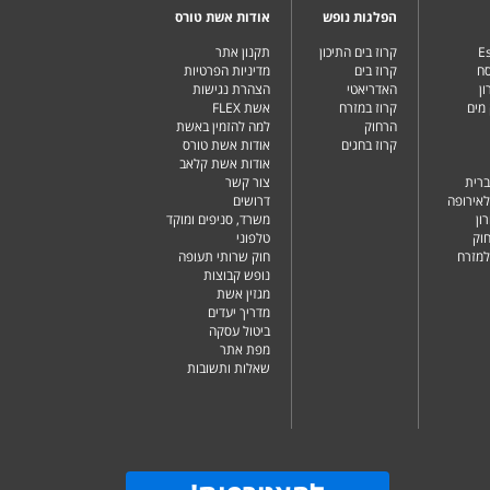
הפלגות נופש
אודות אשת טורס
Es
קרוז בים התיכון
תקנון אתר
סח
קרוז בים
מדיניות הפרטיות
ן
האדריאטי
הצהרת נגישות
מים
קרוז במזרח
אשת FLEX
הרחוק
למה להזמין באשת
קרוז בחגים
אודות אשת טורס
אודות אשת קלאב
ברית
צור קשר
לאירופה
דרושים
ון
משרד, סניפים ומוקד
וק
טלפוני
למזרח
חוק שרותי תעופה
נופש קבוצות
מגזין אשת
מדריך יעדים
ביטול עסקה
מפת אתר
שאלות ותשובות