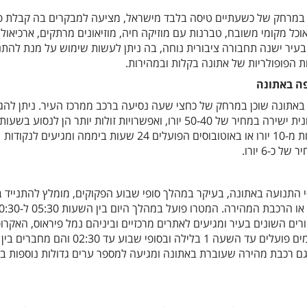
 במרחק של כשעתיים טיסה בלבד מישראל, מציעה למבקרים בה קבלת פ
ל מקומי משובח, טברנות עם מוזיקה חיה, מוזיאונים מרתקים, ארכיאולוג
 בעיר ישנה תחבורה ציבורית נוחה, בה ניתן לעשות שימוש על מנת להתני
 הפופולריות של אתונה בקלות ובמהירות.
ה באתונה
באתונה שוכן במרחק של כחצי שעה נסיעה ברכב ממרכז העיר. ניתן להג
ממנו למרכז אתונה באמצעות מונית ישירה במחיר של 50-40 יורו, ואפשרויות זולות יותר הן לנסוע 
בקו 3 של המטרו במחיר של פחות מ-10 יורו או באוטובוסים הפועלים 24 שעות ביממה ומגיעים לנקודות
כ-6 יורו.
התנועה באתונה, בעיקר במהלך סופי שבוע הפקוקים, מומלץ להתנייד ב
העיר באמצעות המטרו, הטראם או הרכבת המהירה. המטרו פועל במהלך היום
וסעים באזורים השונים בעיר ומגיעים לאתרים מרכזיים וביניהם נמל פיראוס, האקרו
האצטדיון האולימפי ועוד. הטראמים פועלים עד השעה 1 בלילה ובסופי שבוע עד :30
 גם רכבת מהירה שעוברת באתונה ומגיעה למספר ערים גדולות נוספות ב