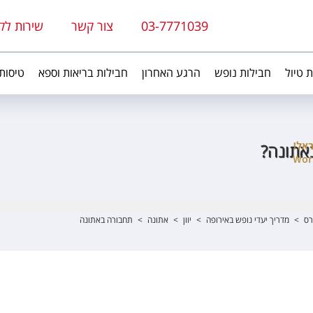
03-7771039
צור קשר
שירות לק
ת טיול
חבילות נופש
הרגע האחרון
חבילות בריאות וספא
טיסות
באתונה?
רס
>
מדריך יעדי נופש באירופה
>
יוון
>
אתונה
>
תחבורה באתונה