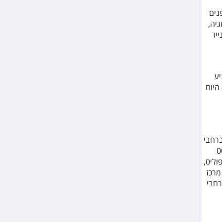
נים
יה,
יד
יע
בשעות היום
רחבי
 בין השעות 05:30 ל-00:30
פוליס,
02 והם מחברים בין מרכז
רחבי