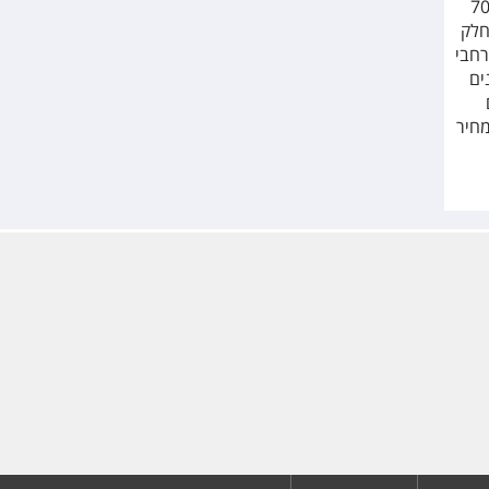
אתונה ישנם קווי אוטובוס נוחים במחיר של פחות מ-2 יורו לנסיעה, כשכרטיס הנסיעה תקף למשך 70
חלק
רחבי
ים
מחיר