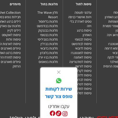
טיסות לחול
מלונות בחול
מיוחדים
פסח
עדכוני תעופה
מלון The Wave
het Collection
גע האחרון
ויזות ואישורי כניסה
Resort
חבילות נופש בפ
משפחות
טסים לארה"ב בלי
מלונות בלימסול
דילים ברגע האחרו
שומרי מסורת
ויזה
מלונות בבודפשט
מלונות עם פארק 
ן
טיסות ברגע
מלונות בבנגקוק
דילים לקיץ
ראג וינה
האחרון
מלונות בבטומי
טיסות לאוקוסט
טיסות לבטומי
מלונות בטביליסי
טיסות זולות
ונטנגרו
טיסות לבודפשט
מלונות בברלין
טיסות לארצות ה
ומא דרומה
טיסות לדובאי
מלונות בדובאי
טיולים מאורגנים 
ובאי
טיסות למונטנגרו
מלונות בלונדון
טיסות ברגע האחר
רי לנקה
טיסות לאתונה
מלונות בניו יורק
טיסות למזרח הרח
תאילנד
טיסות לפודגוריצה
מלונות בפאפוס
טיולים מאורגנים 
שפה הרוסית
טיסות לורשה
הרחוק
טיסות לקרקוב
טיסות ללרנקה
טיסות לברצלונה
טיסות לפראג
שירות לקוחות
טיסות למדריד
טיסות לסלוניקי
טופס צור קשר
עקבו אחרינו