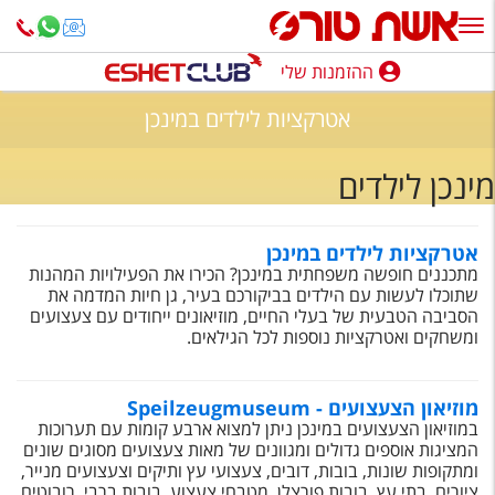
ההזמנות שלי
ההזמנות שלי
אטרקציות לילדים במינכן
נופש בארץ
מינכן לילדים
חופשה לפי סגנון
מלונות באילת
אטרקציות לילדים במינכן
מתכננים חופשה משפחתית במינכן? הכירו את הפעילויות המהנות
טיולים מאורגנים
שתוכלו לעשות עם הילדים בביקורכם בעיר, גן חיות המדמה את
הסביבה הטבעית של בעלי החיים, מוזיאונים ייחודים עם צעצועים
סגנונות טיול
ומשחקים ואטרקציות נוספות לכל הגילאים.
חבילות נופש
מוזיאון הצעצועים - Speilzeugmuseum
הרגע האחרון
במוזיאון הצעצועים במינכן ניתן למצוא ארבע קומות עם תערוכות
המציגות אוספים גדולים ומגוונים של מאות צעצועים מסוגים שונים
חבילות בריאות וספא
ומתקופות שונות, בובות, דובים, צעצועי עץ ותיקים וצעצועים מנייר,
ציורים, בתי עץ, בובות פורצלן, מטבחי צעצוע, בובות ברבי, רובוטים,