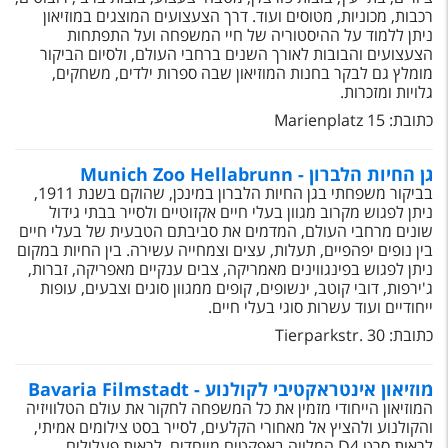
טיסות לחו"ל
רכבות, מכוניות, מטוסים ועוד. דרך הצעצועים המוצגים במוזיאון
ניתן ללמוד על ההיסטוריה של חיי המשפחה ועל התפתחות
מלונות בחו"ל
הצעצועים והבובות לאורך השנים ברחבי העולם, ולסיום הביקור
מומלץ גם לבקר בחנות המוזיאון שבה ספרות ילדים, משחקים,
Русский
גלויות ומזכרות.
כתובת: Marienplatz 15
קרוז
מגזין אשת
גן החיות הלברון - Munich Zoo Hellabrunn
בביקור משפחתי בגן החיות הלברון במינכן, שהוקם בשנת 1911,
ניתן לפגוש מקרוב מגוון בעלי חיים אקזוטיים ולסייר בבתי גידול
שירות לקוחות
שונים מרחבי העולם, המדמים את סביבתם הטבעית של בעלי חיים
בין נופים יפהפיים, תעלות, עצים וצמחייה עשירה. בין החיות במקום
טופס צור קשר
ניתן לפגוש בפינגווינים מאמריקה, צבים ענקיים מאפריקה, זברות,
ג'ירפות, דובי קוטב, ינשופים, קופים ממגוון סוגים וצבעים, עופות
תקנון
ייחודיים ועוד עשרות סוגי בעלי חיים.
כתובת: Tierparkstr. 30
נגישות
מוזיאון אינטראקטיבי לקולנוע - Bavaria Filmstadt
עקבו אחרינו
המוזיאון הייחודי מזמין את כל המשפחה לחקור את עולם הטלוויזיה
והקולנוע ולהציץ אל מאחורי הקלעים, לסייר בסט צילומים אמיתי,
לראות סרט D4 המלווה באפקטים מיוחדים, לראות פעלולים