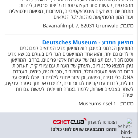
מהסרטים, לעשות סיור מקצועי וסדנה לייצור סרטים, ליהנות
מתחרויות ומשחקים אינטראקטיביים, תערוכות, מציאות וירטואלית
ועוד המון הרפתקאות מהנות לכל הגילאים.
כתובת: Bavariafilmpl. 7, 82031 Grünwald
מוזיאון המדע - Deutsches Museum
המוזיאון הגרמני במינכן הוא מוזיאון מדע המתאים למבוגרים
ולילדים גם יחד, והוא אחד המוזיאונים הגדולים בעולם בנושא מדע
וטכנולוגיה, עם תצוגות של עשרות אלפי פריטים. ברחבי המוזיאון
ניתן למצוא פלנטריום, העתק של מערות עם ציורי קיר, תערוכות
רבות בנושאי תעופה וחלל, מחשבים, טכנולוגיה, כימיה, מעבדת
DNA, כלי נגינה, רפואה, וכן אזור ייחודי לילדים בו יוכלו לטפס על
חבלים, לבנות עם קוביות לגו וכדורים, להיכנס אל תוך גיטרה ענקית,
לשחק בצבעים ואורות, ללמוד בצורה חווייתית ולעשות עבודות
יצירה.
כתובת: Museumsinsel 1
הצטרפו למועדון
ותהנו ממבצעים שווים לפני כולם!