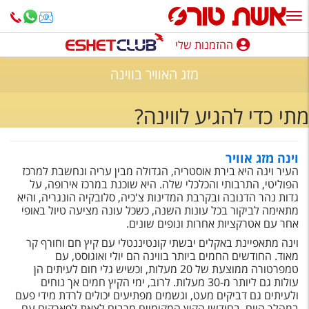
ההזמנות שלי
ההזמנות שלי
מזג האוויר בווינה
נופש בארץ
מתי כדי להגיע לווינה?
חופשה לפי סגנון
מלונות באילת
וינה מזג אוויר
העיר וינה היא בירת אוסטריה, הגדולה מבין עריה ונחשבת למרכז
טיולים מאורגנים
הפוליטי, התרבותי והכלכלי שלה. היא שוכנת במרכז אירופה, על
גדות נהר הדנובה ובקרבת המדינות צ'כיה, סלובקיה הונגריה, והיא
סגנונות טיול
מתאימה לביקור בכל עונות השנה, כשכל עונה מציעה טיול באופי
אחר עם אטרקציות אחרות ונופים שונים.
חבילות נופש
וינה מתאפיינת באקלים יבשתי קונטיננטלי עם קיץ חם וחורף קר
מאוד. החודשים החמים ביותר בווינה הם יולי ואוגוסט, עם
הרגע האחרון
טמפרטורה ממוצעת של 20 מעלות, וכשיש גלי חום לעיתים הן
עולות גם ליותר מ-30 מעלות. לרוב, ימי הקיץ חמים אך נוחים
חבילות בריאות וספא
ולעיתים גם דביקים מעט, וגשמים מפתיעים יכולים לרדת מידי פעם
במהלך היום. בחודשי הקיץ המקומיים מרבים לצאת לפארקים עם