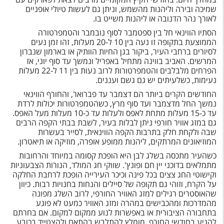
טיסות לחו"ל
שמיכה ובירה וליהנות מהשמש, וניתן גם לעשות טיולי אופניים
לאורך נהר הדנובה או ליהנות משייט בו.
מלונות בחו"ל
הסתיו הווינאי חל בין ספטמבר לסוף נובמבר והטמפרטורה
הממוצעת בתקופה זו נעה בין 10 ל-20 מעלות, זהו זמן נעים
Русский
לסיורים ברחבי העיר, ביקור בגן החיות הוותיק או בארמון שנברון
המרשים. האביב בווינה מתחיל באפריל ונמשך עד סוף יוני, אז
קרוז
הפרחים מלבלבים והטמפרטורות לרוב נעות בין 11 ל-22 מעלות
נעימות, כשלעיתים יש גם גשם ועננים.
מגזין אשת
החודשים הקרים ביותר הם דצמבר עד פברואר, והחורף הווינאי
נמשך החל מדצמבר ועד סוף מרץ, כשהטמפרטורות יכולות לרדת
שירות לקוחות
עד כ-15 מעלות מתחת לאפס ולעלות עד כ-10 מעלות מעל האפס.
גם במזג אוויר חורפי ניתן לבלות בעיר, לשבת בבתי הקפה הרבים
טופס צור קשר
שבה ולקחת חלק בתרבות הקפה הווינאית, לסייר בעשרות
המוזיאונים המרתקים, ליהנות ממופע אופרה, מוזיקה או תיאטרון.
תקנון
כשהעיר מתכסה בשלג לבן היא הופכת קסומה במיוחד והרחובות
מתמלאים בדוכני יין חם ופונץ'. שווקי חג המולד, הנורות הצבעוניות
נגישות
וקישוטי החג צצים בכל פינה וכיכר העירייה הופכת לרחבת החלקה
על הקרח, וזוהי גם תקופה של סיילים והנחות בחנויות רבות. כיוון
שהאוסטרים רגילים למזג האוויר החורפי, לרוב השלג מפונה
עקבו אחרינו
מהמדרכות ומהכבישים במהרה ומזג האוויר כמעט לא פוגע
בתחבורה הציבורית או באפשרות לנוע ממקום למקום. אם בחרתם
להגיע בחודשי החורף, מומלץ להתלבש בהתאם ולהצטייד בכובע,