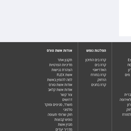
הפלגות נופש
אודות אשת טורס
Es
קרוז בים התיכון
תקנון אתר
סח
קרוז בים
מדיניות הפרטיות
ן
האדריאטי
הצהרת נגישות
מים
קרוז במזרח
אשת FLEX
הרחוק
למה להזמין באשת
קרוז בחגים
אודות אשת טורס
אודות אשת קלאב
ברית
צור קשר
לאירופה
דרושים
ון
משרד, סניפים ומוקד
וק
טלפוני
למזרח
חוק שרותי תעופה
נופש קבוצות
מגזין אשת
מדריך יעדים