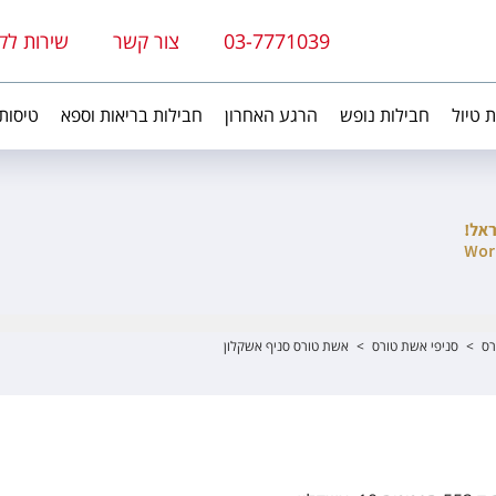
03-7771039
צור קשר
שירות לק
ת טיול
חבילות נופש
הרגע האחרון
חבילות בריאות וספא
טיסות
רס
>
סניפי אשת טורס
>
אשת טורס סניף אשקלון