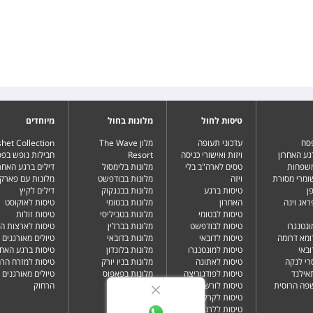
טיסות לחול
מלונות בחול
מיוחדים
פסח
עדכוני תעופה
מלון The Wave
het Collection
גע האחרון
ויזות ואישורי כניסה
Resort
חבילות נופש בפ
משפחות
טסים לארה"ב בלי
מלונות בלימסול
דילים ברגע האחרו
שומרי מסורת
ויזה
מלונות בבודפשט
מלונות עם פארק 
ן
טיסות ברגע
מלונות בבנגקוק
דילים לקיץ
ראג וינה
האחרון
מלונות בבטומי
טיסות לאוקוסט
טיסות לבטומי
מלונות בטביליסי
טיסות זולות
ונטנגרו
טיסות לבודפשט
מלונות בברלין
טיסות לארצות ה
ומא דרומה
טיסות לדובאי
מלונות בדובאי
טיולים מאורגנים 
ובאי
טיסות למונטנגרו
מלונות בלונדון
טיסות ברגע האחר
רי לנקה
טיסות לאתונה
מלונות בניו יורק
טיסות למזרח הרח
תאילנד
טיסות לפודגוריצה
מלונות בפאפוס
טיולים מאורגנים 
שפה הרוסית
טיסות לורשה
הרחוק
טיסות לקרקוב
טיסות ללרנקה