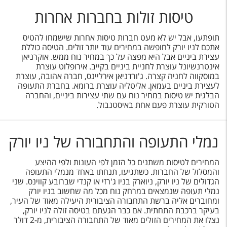
טיסות זולות בחברות אחרות
תופתעו, אבל יש לא מעט חברות טיסות אחרות שישמחו להטיס
אתכם לניו יורק לחופשה במחירים עוד יותר זולים. הטיסה כוללת
עצירת ביניים אבל היא מפצה על כך במחיר נוח ממש. אוקרניאן
אינטרנשיונל עוצרת לחניית ביניים בקייב. אירופלוט עוצרת
במוסקווה לחניה קצרה. ג'ורדניאן אירליינס, חברה אהובה, עוצרת
לעצירת ביניים בעמאן. אליטליה עוצרת ברומא. בחברת התעופה
הבלגית יש טיסות במחיר נוח עם שתי עצירות ביניים, והחברה
הטורקית עוצרת פעם אחת באיסטנבול.
נמלי התעופה והתחבורה של ניו יורק
המחירים לטיסות משתנים כל הזמן לפי העונות ולפי ההיצע
והמסלול של החברות. כשתגיעו, תנחתו באחד מנמלי התעופה
הגדולים של ניו יורק, ניוארק בניו ג'רזי או קנדי שברובע קווינס. שני
נמלי תעופה שנמצאים במרחק נוח מכל מה שחשוב בניו יורק
ומחוברים אליה ברשת התחבורה הציבורית היעילה מאוד של העיר,
בעיקר ברכבת התחתית. אם כבר הגעתם בטיסה זולה לניו יורק,
נצלו את המחירים הזולים מאוד של התחבורה הציבורית, מ-2 דולר