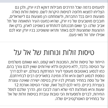
לפעמים נדמה שכל הדרכים מובילות דווקא לניו יורק, ולכן גם
הצליחו למצוא חלופה לטיסות היקרות לשם. טיסות זולות כאלה
מוצעות היום בכל החברות, ולשמחתנו הן מוצעות גם לישראלים,
חובבים מושבעים של ניו יורק, שהיא כמעט העיר התאומה של תל
אביב שלנו. כך שאם תכננתם להתחדש בשופינג לארון, בדקו את
ההצעות שמוצעות לכם באתר ותראו ששופינג בניו יורק יצא לכם
אפילו יותר זול מאי פעם.
טיסות זולות ונוחות של אל על
הייחוד של טיסות זולות, המכונות לואו קוסט, הוא שאתם משלמים
על הטיסה בלבד, ללא פינוקים וללא שירותים שאין לכם צורך בהם.
כמו לנסוע באוטובוס מעופף לעיר המרתקת בעולם. יש לכם דרך
נוספת לנסוע לשם והיא זולה וזמינה בתאריכים רבים לבחירתכם.
אל על טסה במחיר מצחיק לניו יורק בטיסה ישירה שאינה עוצרת
בעצירת ביניים. כדאי לכם לנצל זאת, שהרי הטיסה אורכת 12
שעות והיא מומלצת למי שלא רוצה לבזבז זמן. הדרך שלכם לפסל
החירות, לברים ולמסעדות הכי טובות עוברת בטיסות זולות של אל
על במחירים האטרקטיביים שלה.