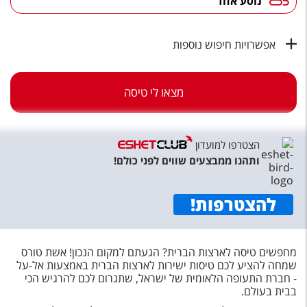
נוסע אחד
טיסות לחו"ל
מלונות בחו"ל
אפשרויות חיפוש נוספות
Русский
קרוז
מצאו לי טיסה
מגזין אשת
הצטרפו למועדון
שירות לקוחות
ותהנו ממבצעים שווים לפני כולם!
טופס צור קשר
להצטרפות
!
תקנון
נגישות
מחפשים טיסה לארצות הברית? הגעתם למקום הנכון! אשת טורס
שמחה להציע לכם טיסות ישירות לארצות הברית באמצעות אל-על
עקבו אחרינו
- חברת התעופה הלאומית של ישראל, שתגרום לכם להרגיש הכי
בבית בעולם
.