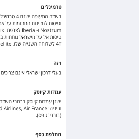
טרמינלים
וטיסות למדינות החתומות על אמנת שנגן
Nostrum ו- Iberia
לצרפת ופור
4T
לשלוחה השנייה שלו,
T4 Satellite, וישנו שאטל חינמי המח
ויזה
בעלי דרכון ישראלי אינם צריכים 
עמדות קיוסק
ישנן עמדות קיוסק ברחבי השדה,
(בורדינג פס).
החלפת כסף