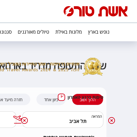
נופש בארץ
מלונות באילת
טיולים מאורגנים
סגנונו
שדה התעופה מדריד בארחא
טיסות ברגע האחרון
הלוך ושוב
כיוון אחד
חזרה מיעד א
המראה