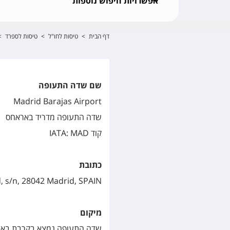
אפשרויות חיפוש נוספות
דף הבית
>
טיסות לחו"ל
>
טיסות לספרד
>
שם שדה התעופה
Madrid Barajas Airport
שדה התעופה מדריד באראחס
קוד IATA: MAD
כתובת
, s/n, 28042 Madrid, SPAIN
מיקום
שדה התעופה נמצא בקרבת באראחס, במרחק של כ-12