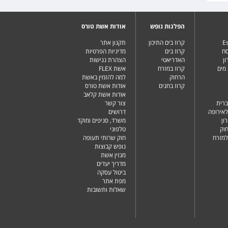
הפלגות נופש
אודות אשת טורס
Es
קרוז בים התיכון
תקנון אתר
סח
קרוז בים
מדיניות הפרטיות
ן
האדריאטי
הצהרת נגישות
מים
קרוז במזרח
אשת FLEX
הרחוק
למה להזמין באשת
קרוז בחגים
אודות אשת טורס
אודות אשת קלאב
ברית
צור קשר
לאירופה
דרושים
ון
משרד, סניפים ומוקד
וק
טלפוני
למזרח
חוק שרותי תעופה
נופש קבוצות
מגזין אשת
מדריך יעדים
ביטול עסקה
מפת אתר
שאלות ותשובות