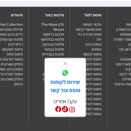
טיסות לחול
מלונות בחול
מיוחדים
פסח
עדכוני תעופה
מלון The Wave
het Collection
גע האחרון
ויזות ואישורי כניסה
Resort
חבילות נופש בפ
משפחות
טסים לארה"ב בלי
מלונות בלימסול
דילים ברגע האחרו
שומרי מסורת
ויזה
מלונות בבודפשט
מלונות עם פארק 
ן
טיסות ברגע
מלונות בבנגקוק
דילים לקיץ
ראג וינה
האחרון
מלונות בבטומי
טיסות לאוקוסט
טיסות לבטומי
מלונות בטביליסי
טיסות זולות
ונטנגרו
טיסות לבודפשט
מלונות בברלין
טיסות לארצות ה
ומא דרומה
טיסות לדובאי
מלונות בדובאי
טיולים מאורגנים 
ובאי
טיסות למונטנגרו
מלונות בלונדון
טיסות ברגע האחר
רי לנקה
טיסות לאתונה
מלונות בניו יורק
טיסות למזרח הרח
תאילנד
טיסות לפודגוריצה
מלונות בפאפוס
טיולים מאורגנים 
שירות לקוחות
שפה הרוסית
טיסות לורשה
הרחוק
טיסות לקרקוב
טופס צור קשר
טיסות ללרנקה
טיסות לברצלונה
עקבו אחרינו
טיסות לפראג
טיסות למדריד
טיסות לסלוניקי