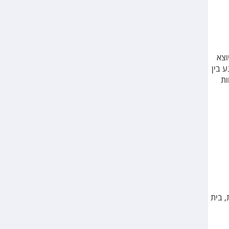
 כ-5 יורו וכרבע שעה נסיעה, במהלך שעות היום ועד 01:30 בלילה. מטרמינל 4T יוצא
ורו וזמן נסיעה שנע בין
ות
, בית