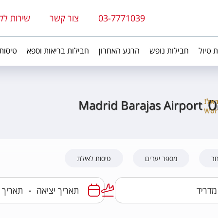
03-7771039
צור קשר
שירות לק
ת טיול
חבילות נופש
הרגע האחרון
חבילות בריאות וספא
טיסות
ס
Madrid Barajas Airport
חר
מספר יעדים
טיסות לאילת
-