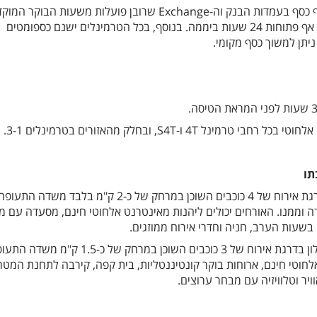
בטרמינלים 1, 3 ו-4 ניתן להחליף כסף בעמדות הבנק וה-Exchange שרובן פועלות משעות הבוק
ועד שעות אחה"צ והערב, וחלקן אף פתוחות 24 שעות ביממה. בנוסף, בכל הטרמינלים ישנם כספומטים
יתן למשוך כסף מקומי.
 4T ו-S4T, ובחלק מהאזורים בטרמינלים 3-1.
תו
מלון בדרגת אירוח של 4 כוכבים השוכן במרחק של כ-2 ק"מ בלבד משדה התעופ
 וממנו. האורחים יכולים ליהנות מאינטרנט אלחוטי חינם, מסעדה עם מ
בשעות הערב, חניה וחדרי אירוח ממוזגים.
מלון בדרגת אירוח של 3 כוכבים השוכן במרחק של כ-1.5 ק"מ משד
לחוטי חינם, ארוחות בוקר קונטיננטליות, בית קפה, קירבה לתחנת המטרו
ויר וטלוויזיה עם מבחר ערוצים.