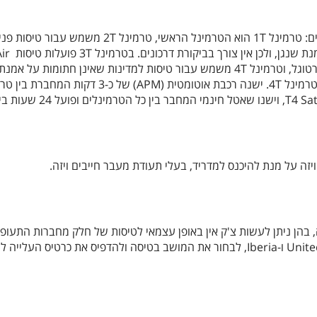
בשדה התעופה ישנם 4 טרמינלים: טרמינל 1T הוא הטרמינל הראשי, טרמינל 2T משמש עבור טיסו
, ולכן אין צורך בביקורת דרכונים. בטרמינל 3T פועלות טיסות
ir
טוגל, וטרמינל 4
T משמש עבור טיסות למדינות שאינן חתומות על אמנת 
טיסות אל על מישראל נוחתות בטרמינל 4T. ישנה רכבת אוטומטית (APM) של כ-3 דקות המ
בר בין כל הטרמינלים ופועל 24 שעות ביממה.
ויזה על מנת להיכנס למדריד, בעלי תעודת מעבר חייבים ויזה.
 בהן ניתן לעשות צ'ק אין באופן עצמאי לטיסות של חלק מחברות התעופה
וביניהן United Airlines, Air France ו-Iberia, לבחור את המושב בטיסה ולהדפיס את כרטיס העלי