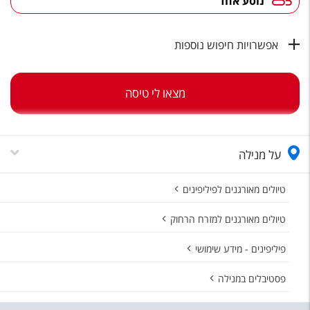
נוסע אחד
טיסות לחו"ל
מלונות בחו"ל
אפשרויות חיפוש נוספות
Русский
קרוז
מצאו לי טיסה
מגזין אשת
על מנילה
שירות לקוחות
טופס צור קשר
טיולים מאורגנים לפיליפינים
תקנון
טיולים מאורגנים למזרח הרחוק
נגישות
פיליפינים - מידע שימושי
עקבו אחרינו
פסטיבלים במנילה