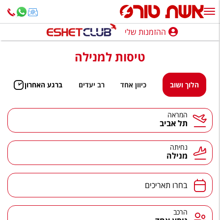
ההזמנות שלי
ההזמנות שלי
טיסות למנילה
נופש בארץ
חופשה לפי סגנון
הלוך ושוב
כיוון אחד
רב יעדים
ברגע האחרון
מלונות באילת
המראה
תל אביב
טיולים מאורגנים
סגנונות טיול
נחיתה
מנילה
חבילות נופש
הרגע האחרון
בחרו תאריכים
חבילות בריאות וספא
הרכב