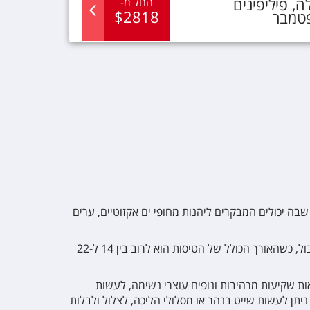
לה
,
פיליפינים
החל מ
-
$
2818
פטמבר
בה יכולים המבקרים ליהנות מחופי ים אקזוטיים, ערים
מישראל ניתן למצוא טיסות לפיליפינים לאורך כל השנה עם עצירת ביניים ביעדים שונים בדרך וביניהם בנגקוק, הונג קונג ואיסטנבול, כשהאורך הכולל של הטיסות הוא לרוב בין 14 ל-22
חוף הים ולראות שקיעות מרהיבות ונופים עוצרי נשימה, לעשות
יתן לעשות שייט בנהר או מסלולי הליכה, לצלול ולבלות