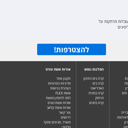
 עובדות מרתקות על
יפינים
להצטרפות
!
הפלגות נופש
אודות אשת טורס
Es
קרוז בים התיכון
תקנון אתר
סח
קרוז בים
מדיניות הפרטיות
ן
האדריאטי
הצהרת נגישות
מים
קרוז במזרח
אשת FLEX
הרחוק
למה להזמין באשת
קרוז בחגים
אודות אשת טורס
אודות אשת קלאב
ברית
צור קשר
לאירופה
דרושים
ון
משרד, סניפים ומוקד
וק
טלפוני