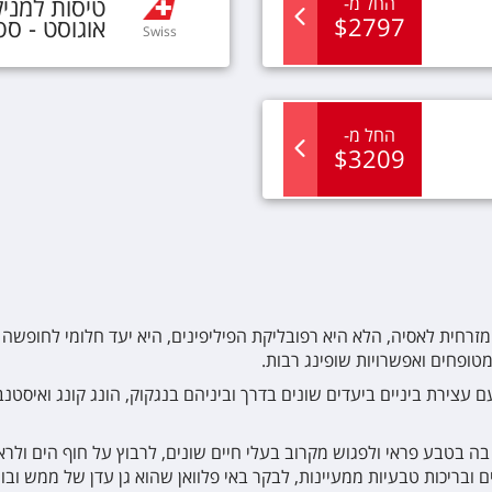
טיסות
ל
מני
החל מ
-
$
2797
אוגוסט - ס
Swiss
החל מ
-
$
3209
רחית לאסיה, הלא היא רפובליקת הפיליפינים, היא יעד חלומי לחופשה ש
מטופחים ואפשרויות שופינג רבות.
עלה מ-7000 איים ותוכלו לטייל בה בטבע פראי ולפגוש מקרוב בעלי חיים שונים, לרבוץ על 
ובריכות טבעיות ממעיינות, לבקר באי פלוואן שהוא גן עדן של ממש ובו נ