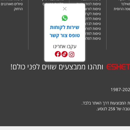
תאילנד
טיסות לפודגוריצה
מלונות בפאפוס
טיולים מאורגנים 
שפה הרוסית
טיסות לורשה
הרחוק
טיסות לקרקוב
טיסות ללרנקה
טיסות לברצלונה
שירות לקוחות
טיסות לפראג
טיסות למדריד
טופס צור קשר
טיסות לסלוניקי
עקבו אחרינו
ותהנו ממבצעים שווים לפני כולם!
ת המבוצעות דרך האתר בלבד.
25 לנוסע.