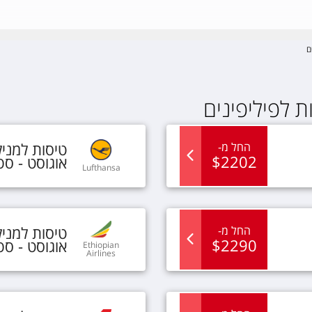
ם
 לפיליפינים
טיסות
ל
מני
החל מ
-
$
2202
אוגוסט - ס
Lufthansa
טיסות
ל
מני
החל מ
-
$
2290
אוגוסט - ס
Ethiopian
Airlines