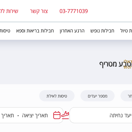
03-7771039
צור קשר
שירות לק
ת טיול
חבילות נופש
הרגע האחרון
חבילות בריאות וספא
טיסות
וטבע מטריף
חר
מספר יעדים
טיסות לאילת
-