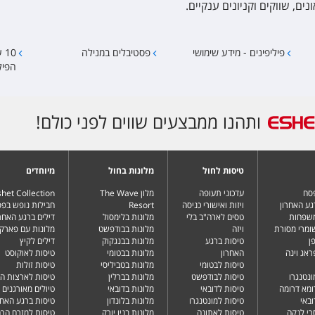
ים, שווקים וקניונים ענקיים.
פיליפינים - מידע שימושי
פסטיבלים במנילה
10
הפיל
ותהנו ממבצעים שווים לפני כולם!
טיסות לחול
מלונות בחול
מיוחדים
פסח
עדכוני תעופה
מלון The Wave
het Collection
גע האחרון
ויזות ואישורי כניסה
Resort
חבילות נופש בפ
משפחות
טסים לארה"ב בלי
מלונות בלימסול
דילים ברגע האחרו
שומרי מסורת
ויזה
מלונות בבודפשט
מלונות עם פארק 
ן
טיסות ברגע
מלונות בבנגקוק
דילים לקיץ
ראג וינה
האחרון
מלונות בבטומי
טיסות לאוקוסט
טיסות לבטומי
מלונות בטביליסי
טיסות זולות
ונטנגרו
טיסות לבודפשט
מלונות בברלין
טיסות לארצות ה
ומא דרומה
טיסות לדובאי
מלונות בדובאי
טיולים מאורגנים 
ובאי
טיסות למונטנגרו
מלונות בלונדון
טיסות ברגע האחר
רי לנקה
טיסות לאתונה
מלונות בניו יורק
טיסות למזרח הרח