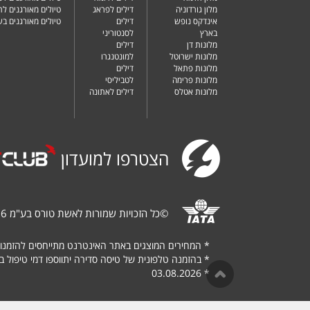
מלון גורדוניה
דילים לפראג
טיולים מאורגנים ל
אינדקס נופש
דילים
טיולים מאורגנים ב
בארץ
לסנטוריני
מלונות דן
דילים
מלונות ישרוטל
למונטנגרו
מלונות פתאל
דילים
מלונות פרימה
לטביליסי
מלונות אטלס
דילים לאתונה
הצטרפו למועדון
©
כל הזכויות שמורות לאשת טורס בע"מ 1987-2026
*
המחירים המוצגים באתר האינטרנט מתייחסים להזמנו
*
בהזמנה טלפונית של טיסה סדירה יתווספו דמי טיפול בגובה של $
03.08.2026
*