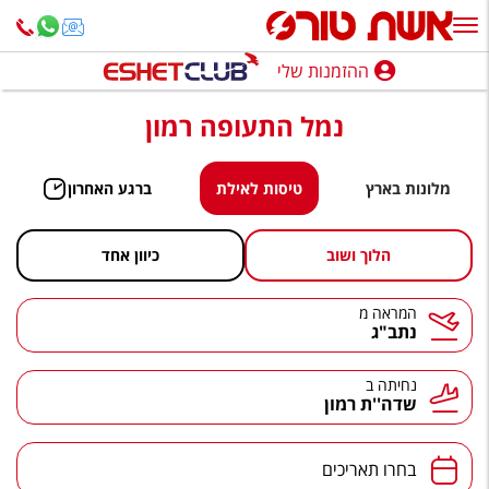
ההזמנות שלי
ההזמנות שלי
נמל התעופה רמון
נופש בארץ
חופשה לפי סגנון
מלונות בארץ
טיסות לאילת
ברגע האחרון
מלונות באילת
הלוך ושוב
כיוון אחד
טיולים מאורגנים
המראה מ
המראה
סגנונות טיול
נתב"ג
חבילות נופש
נחיתה ב
נחיתה
שדה''ת רמון
הרגע האחרון
חבילות בריאות וספא
תאריכים
בחרו תאריכים