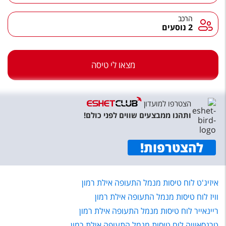
טיסות לחו"ל
הרכב
הרכב
מלונות בחו"ל
2 נוסעים
Русский
מצאו לי טיסה
קרוז
מגזין אשת
הצטרפו למועדון
שירות לקוחות
ותהנו ממבצעים שווים לפני כולם!
טופס צור קשר
להצטרפות
!
תקנון
נגישות
איזיג'ט לוח טיסות מנמל התעופה אילת רמון
וויז לוח טיסות מנמל התעופה אילת רמון
עקבו אחרינו
ריינאייר לוח טיסות מנמל התעופה אילת רמון
טרנסאוויה לוח טיסות מנמל התעופה אילת רמון