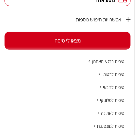
נוסע אחד
טיסות לחו"ל
מלונות בחו"ל
אפשרויות חיפוש נוספות
Русский
קרוז
מצאו לי טיסה
מגזין אשת
טיסות ברגע האחרון
שירות לקוחות
טיסות לבטומי
טופס צור קשר
טיסות לדובאי
תקנון
טיסות לסלוניקי
נגישות
טיסות לאתונה
עקבו אחרינו
טיסות למונטנגרו