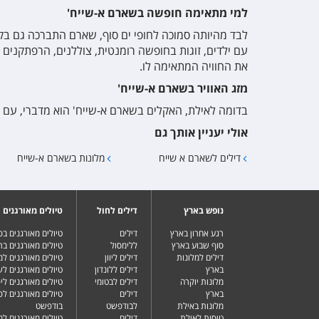
למי מתאימה חופשה בשארם א-שייח'
לבד מהיותה סמוכה לחופי ים סוף, שארם התברכה גם בקנ
עם ילדים, זוגות בחופשה רומנטית, צוללנים, הרפתקנים 
את החוויה המתאימה לו.
מזג האוויר בשארם א-שייח'
בדומה לאילת, האקלים בשארם א-שייח' הוא מדברי, עם ל
אולי יעניין אותך גם
דילים לשארם א שייח
מלונות בשארם א-שייח
נופש בארץ
דילים לחול
טיולים מאורגנים
רגע אחרון בארץ
דילים
טיולים מאורגנים ב
סוף שבוע בארץ
ללימסול
טיולים מאורגנים בר
דילים למלונות
דילים ליוון
טיולים מאורגנים ל
בארץ
דילים ללונדון
טיולים מאורגנים ל
מלונות יוקרה
דילים לבטומי
טיולים מאורגנים ליפ
בארץ
דילים
טיולים מאורגנים לפ
מלונות באילת
לבודפשט
בודפשט
טיסות לאילת
דילים
טיולים מאורגנים למ