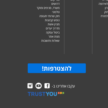
לאירופה
דרושים
ון
משרד, סניפים ומוקד
וק
טלפוני
למזרח
חוק שרותי תעופה
נופש קבוצות
מגזין אשת
מדריך יעדים
ביטול עסקה
מפת אתר
שאלות ותשובות
להצטרפות
!
עקבו אחרינו ב-