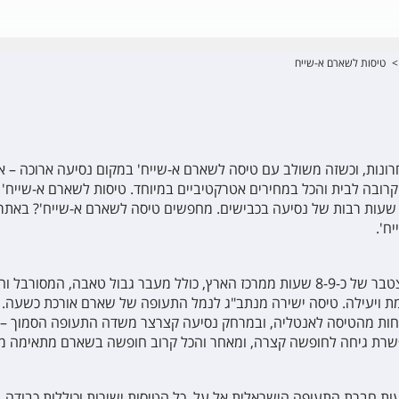
>
טיסות לשארם א-שייח
נות, וכשזה משולב עם טיסה לשארם א-שייח' במקום נסיעה ארוכה – אז 
ל קרובה לבית והכל במחירים אטרקטיביים במיוחד.
טיסות לשארם א-שייח' ה
עות רבות של נסיעה בכבישים. מחפשים טיסה לשארם א-שייח'? באתר אש
ח'.
לשארם אמנם ניתן להגיע בנסיעה, אך היא אורכת זמן מצטבר של כ-8-9 שעות ממרכז הארץ, כ
ת ויעילה. טיסה ישירה מנתב"ג לנמל התעופה של שארם אורכת כשעה. 
חות מהטיסה לאנטליה, ובמרחק נסיעה קצרצר משדה התעופה הסמוך –
אפשרת גיחה לחופשה קצרה, ומאחר והכל קרוב חופשה בשארם מתאימה מא
ת חברת התעופה הישראלית אל על. כל הטיסות ישירות וכוללות כבודה.
ה