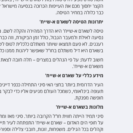
הקצר יחסוך מכם את העייפות הכרוכה בנסיעה מישראל ל
כבר כלולה במחיר הטיסה.
יתרונות הטיסה לשארם א-שייח'
טיסה לשארם א-שייח' היא הדרך המהירה והקלה לשם. מעבר
רעננים. לא פעם תמצאו שיותר משתלם כלכלית לטוס לשא
בשארם היא דיל משתלם בחו"ל שאפשר ליהנות ממנו כל
חשוב לדעת: על פי הנהלים במצרים – חלה חובה לצאת מה
משארם
א-שייח'.
מידע כללי על שארם א-שייח'
העיר הדרומית ביותר בחצי האי סיני התחילה ככפר דייג
תעופה בינלאומי, כשמכל העולם מגיעים אליו כדי לבקר ב
חופשה מפנקת.
מלונות בשארם א-שייח'
סיני תמיד הייתה חווית חו"ל הקרובה ביותר. סיני מאז
וקהלים בכל הגילים. משפחות, זוגות, חובבי צלילה וספור