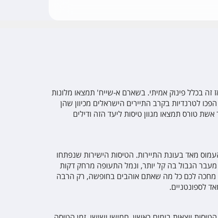
זה בכלל פינוק אמיתי. בשארם א-שייח' תמצאו מלונות
פכו לטרנדיות בקרב התיירים הישראלים מכיוון שהן
ת טורס תמצאו מגוון טיסות ליעד הזה ודילים
ולל מעבר גבול טאבה, המסורבל והעמוס מאד בעונת התיירות. הטיסות הישירות שנפתחו
מעבר הגבול בה קל יותר, ונמל התעופה מרחק דקות
 מחכה לכם כל מה שאתם אוהבים בחופשה, רק הרבה
ד לספונטניים.
טיסות יוצאות
בימים ראשון, חמישי ושישי. זמן הטיסה