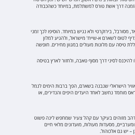
ההזמנה דרך אשת טורס למשתלמת, במיוחד כשהכבודה
מסורבל, בירוקרטי ולא נגיש במיוחד. הוסיפו לכך זמני
. כך שבמקום להגיע למלון תשושים, עדיף לטוס לשארם א-שייח' מישראל, ולהגיע למלון
ת טיסה עם מלונות מעולים במגוון מחירים. חופשה
להיכנס לסיני דרך מסוף טאבה, ולחזור לארץ בטיסה
 אוויר הישראלי שנבנה בשארם, הפך ברבות הימים לנמל
ראס מוחמד נחשב לאחד היעדים היפים והנדירים, או
 ודהב מזוהים בעיקר עם קהל צעיר שמחפש לינה פשוט
, עם מלונות 5 כוכבים מפוארים, מתקנים מודרניים ומערביים, מסעדות מעולות, מועדונים מלאי חיים
 – יש גם אלכוהול.