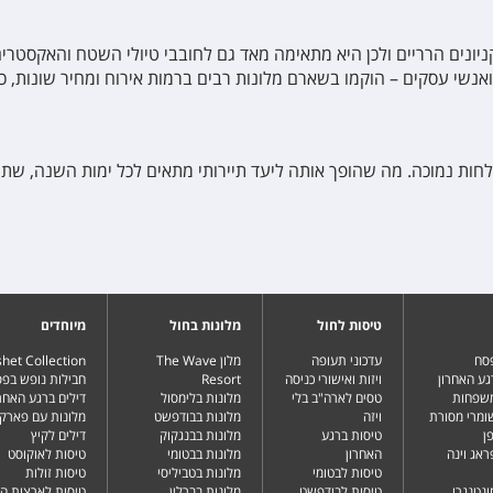
יונים הרריים ולכן היא מתאימה מאד גם לחובבי טיולי השטח והאקסטרים
ואנשי עסקים – הוקמו בשארם מלונות רבים ברמות אירוח ומחיר שונות, כו
חות נמוכה. מה שהופך אותה ליעד תיירותי מתאים לכל ימות השנה, שתמ
טיסות לחול
מלונות בחול
מיוחדים
פסח
עדכוני תעופה
מלון The Wave
het Collection
גע האחרון
ויזות ואישורי כניסה
Resort
חבילות נופש בפ
משפחות
טסים לארה"ב בלי
מלונות בלימסול
דילים ברגע האחרו
שומרי מסורת
ויזה
מלונות בבודפשט
מלונות עם פארק 
ן
טיסות ברגע
מלונות בבנגקוק
דילים לקיץ
ראג וינה
האחרון
מלונות בבטומי
טיסות לאוקוסט
טיסות לבטומי
מלונות בטביליסי
טיסות זולות
ונטנגרו
טיסות לבודפשט
מלונות בברלין
טיסות לארצות ה