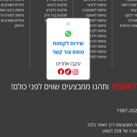
ומא דרומה
טיסות לדובאי
מלונות בדובאי
טיולים מאורגנים 
ובאי
טיסות למונטנגרו
מלונות בלונדון
טיסות ברגע האחר
רי לנקה
טיסות לאתונה
מלונות בניו יורק
טיסות למזרח הרח
תאילנד
טיסות לפודגוריצה
מלונות בפאפוס
טיולים מאורגנים 
שפה הרוסית
טיסות לורשה
הרחוק
טיסות לקרקוב
טיסות ללרנקה
טיסות לברצלונה
שירות לקוחות
טיסות לפראג
טופס צור קשר
טיסות למדריד
טיסות לסלוניקי
עקבו אחרינו
ותהנו ממבצעים שווים לפני כולם!
ת המבוצעות דרך האתר בלבד.
25 לנוסע.