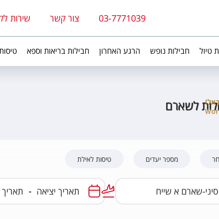
03-7771039
צור קשר
שירות לק
ת טיול
חבילות נופש
הרגע האחרון
חבילות בריאות וספא
טיסות
ולות לשארם
חר
מספר יעדים
טיסות לאילת
-