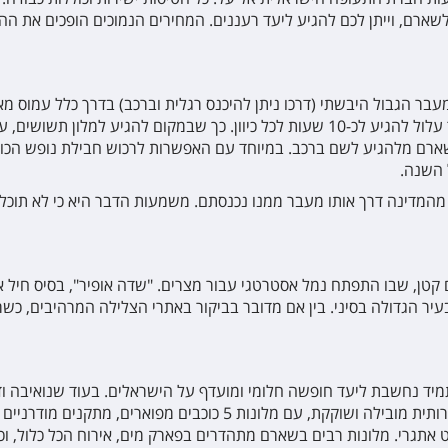
שארם, וייתן לכם להגיע ליעד רעננים. המחירים הנמוכים הופכים את 
 הגבול היבשתי (דרכו ניתן להיכנס רגלית וברכב) בדרך כלל עמוס מאד, 
נסיעה לאילת ולמעבר הגבול, כולל זמן הביקורת, וזה כבר עלול להגיע לכ-10 שעות לכל כיוון
רם מלהגיע לשם ברכב. במיוחד עם האפשרות לרכוש חבילת נופש הכולל
 השנה.
מדינה דרך אותו מעבר ממנו נכנסתם. משמעות הדבר היא כי לא תוכלו 
ים קטן, שבו התפתח נמל אסטרטגי עבור מצרים. "שדה אופיר", בסיס חיל
עיר הגדולה בסיני. בין אם מדובר בביקור באתרי הצלילה המרהיבים, כש
 ומתמיד נחשבת ליעד חופשה חלומי ומועדף על הישראלים. בעוד שנואיבה
על חופי הים האדום – שארם א-שייח' התפתחה לעיר תיירותית מובילה ושוקקת
ט אתגרי. מלונות רבים בשארם מתהדרים בפארק מים, אירוח הכל כלול, וכן