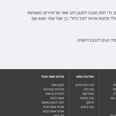
. כדי לתת מענה למגוון רחב מאד של תיירים: משפחות
לל מלונות אירוח "הכל כלול", כך שכל אחד ימצא שם
יד נעים להכנס לחופיה.
הפלגות נופש
אודות אשת טורס
Es
קרוז בים התיכון
תקנון אתר
סח
קרוז בים
מדיניות הפרטיות
ן
האדריאטי
הצהרת נגישות
מים
קרוז במזרח
אשת FLEX
הרחוק
למה להזמין באשת
קרוז בחגים
אודות אשת טורס
אודות אשת קלאב
ברית
צור קשר