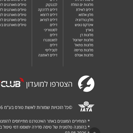
מלונות ים המלח
לבנגקוק
טיולים מאורגנים לר
דילים לאילת
דילים ללרנקה
טיולים מאורגנים לד
מלון אלמא
דילים לרומא
טיולים מאורגנים לס
מלון גורדוניה
דילים לפראג
טיולים מאורגנים ל
אינדקס נופש
דילים
טיולים מאורגנים ב
בארץ
לסנטוריני
מלונות דן
דילים
מלונות ישרוטל
למונטנגרו
מלונות פתאל
דילים
מלונות פרימה
לטביליסי
מלונות אטלס
דילים לאתונה
הצטרפו למועדון
©
כל הזכויות שמורות לאשת טורס בע"מ 1987-2026
*
המחירים המוצגים באתר האינטרנט מתייחסים להזמנו
*
בהזמנה טלפונית של טיסה סדירה יתווספו דמי טיפול בגובה של $
03.08.2026
*