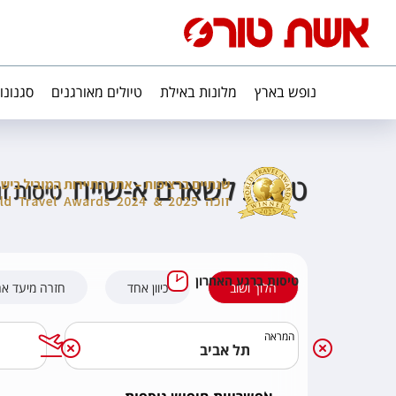
נופש בארץ
מלונות באילת
טיולים מאורגנים
סגנונו
טיסות לשארם א-שייח
טיסות ז
טיסות ברגע האחרון
הלוך ושוב
כיוון אחד
חזרה מיעד א
המראה