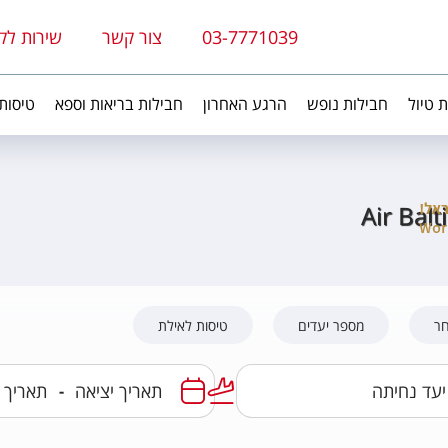
03-7771039
צור קשר
שירות לק
ת טיול
חבילות נופש
הרגע האחרון
חבילות בריאות וספא
טיסות
Air Balt
חר
מספר יעדים
טיסות לאילת
-