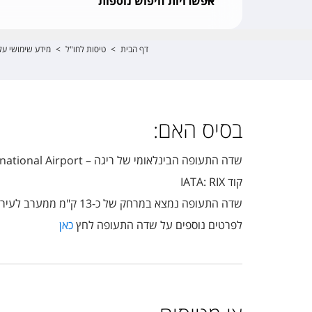
אפשרויות חיפוש נוספות
דף הבית
>
טיסות לחו"ל
>
מידע שימושי על
בסיס האם:
שדה התעופה הבינלאומי של ריגה – Riga International Airport
קוד IATA: RIX
שדה התעופה נמצא במרחק של כ-13 ק"מ ממערב לעיר ריגה והוא נחשב לנמל המסחרי הראשי של לטביה והגדול ביותר בה ובמדינות הבלטיות.
לפרטים נוספים על שדה התעופה לחץ
כאן