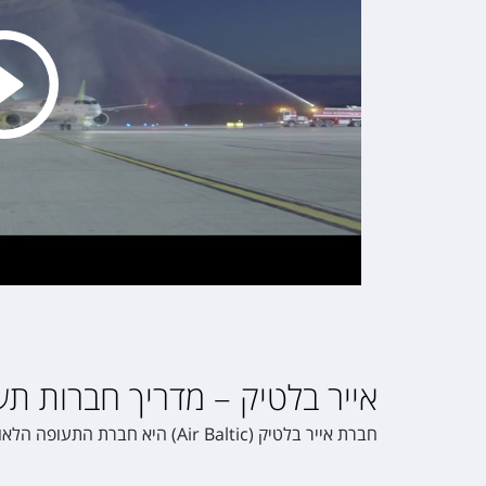
אייר בלטיק – מדריך חברות תע
חברת אייר בלטיק (Air Baltic) היא חברת התעופה הלאומית של לטביה אשר נוסדה בשנת 1995. כיום החברה מגיעה לכ-68 יעדים והיא נחשבת לחברת תעופה זולה (לואו קוסט).