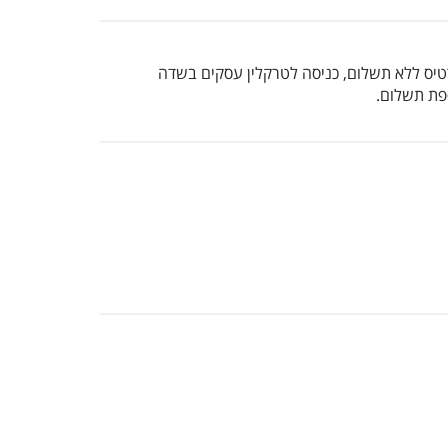
לקיחת 2 תיקי יד ו-2 מזוודות, שינויים בכרטיס ללא תשלום, כניסה לטרקלין עסקים בשדה
ספת תשלום.