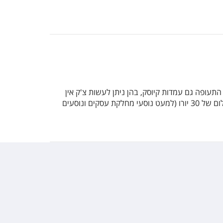
ן, ובחלק מהיעדים יש בשדות התעופה גם עמדות קיוסק, בהן ניתן לעשות צ'ק אין
בחינם באופן עצמאי ולהדפיס את כרטיס העלייה למטוס. בנוסף, ניתן לעשות צ'ק אין בשדות התעופה של כל היעדים בתוספת תשלום של 30 יורו (למעט נוסעי מחלקת עסקים ונוסעים