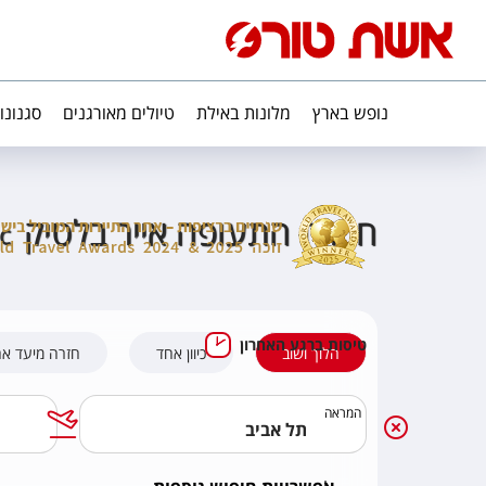
נופש בארץ
מלונות באילת
טיולים מאורגנים
סגנונו
חברת התעופה אייר בלטיק
ic
טיסות ברגע האחרון
הלוך ושוב
כיוון אחד
חזרה מיעד א
המראה