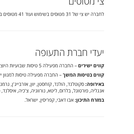
צי מטוסים
לחברה יש צי של 31 מטוסים בשימוש ועוד 41 מטוסים בהזמנה: איירבוס A220-300, בואינג 737-300, בואינג 737-500, בומברדיה Q400.
יעדי חברת התעופה
קווים ישירים
– החברה מפעילה 5 טיסות שבועיות היוצאות מנמל התעופה בן גוריון בישראל ונוחתות בריגה.
קווים בטיסות המשך
– החברה מפעילה טיסות למגוון י
באירופה:
סקוטלנד, הולנד, קזחסטן, יוון, אזרבייג'ן, גרמ
אנגליה, פורטוגל, בלרוס, ליטא, נורווגיה, צ'כיה, איסלנד,
במזרח התיכון:
אבו דאבי, קפריסין, ישראל.