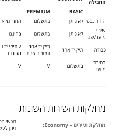
החבילה
PREMIUM
BASIC
החזר כספי
לא ניתן
בתשלום
החזר מלא
שינוי
לא ניתן
בתשלום
בחינם
מועד/שם
תיק יד אחד
2 
כבודה
תיק יד אחד
ומזוודה אחת
מזוודות
בחירת
בתשלום
V
V
מושב
מחלקות השירות השונות
רוכשי הכ
מחלקת תיירים – Economy:
ניתן לעש