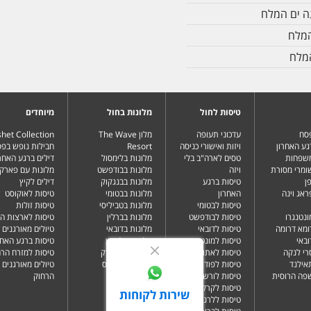
ה ים המלח
המלח
המלח
טיסות לחול
מלונות בחול
מיוחדים
פסח
עדכוני תעופה
מלון The Wave
het Collection
גע האחרון
ויזות ואישורי כניסה
Resort
חבילות נופש בפ
משפחות
טסים לארה"ב בלי
מלונות בלימסול
דילים ברגע האחרו
שומרי מסורת
ויזה
מלונות בבודפשט
מלונות עם פארק 
ן
טיסות ברגע
מלונות בבנגקוק
דילים לקיץ
ראג וינה
האחרון
מלונות בבטומי
טיסות לאוקוסט
טיסות לבטומי
מלונות בטביליסי
טיסות זולות
ונטנגרו
טיסות לבודפשט
מלונות בברלין
טיסות לארצות ה
ומא דרומה
טיסות לדובאי
מלונות בדובאי
טיולים מאורגנים 
ובאי
טיסות למונטנגרו
מלונות בלונדון
טיסות ברגע האחר
רי לנקה
טיסות לאתונה
מלונות בניו יורק
טיסות למזרח הרח
תאילנד
טיסות לפודגוריצה
מלונות בפאפוס
טיולים מאורגנים 
שפה הרוסית
טיסות לורשה
הרחוק
טיסות לקרקוב
שירות לקוחות
טיסות ללרנקה