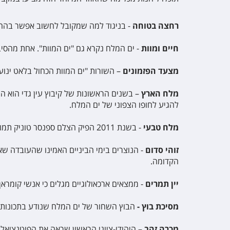
רחצה בטוחה
- בניגוד למה שמקובל לחשוב אפשר בהחל
חיים ומוות
- ים המלח נקרא גם "ים המוות". אחת מהסיב
מצעד הפזמונים
– השורות "ים המוות הכחול בלאט ינוע, ומ
מלח הארץ
– בשנים הראשונות של קיבוץ עין גדי הוא ה
להגיע לחופו הצפוני של ים המלח.
מלח טבעי
- בשנת 2011 הפיק הצלם ספנסר טוניק תמונה קבוצתית בה השתתפו כאלף בני אדם בעירום מלא. הפרויקט קיבל פרסום רב בארץ ובעולם.
זוהי סדום
- הנוצרים בימי הביניים האמינו שהעובדה ש
הקדומה.
יין תמרים
- ממצאים ארכאולוגיים מגלים כי אנשי קומראן 
מסיכת בוץ -
הבוץ השחור של ים המלח שנודע בתכונות רפ
מכרה זהב
– היהודי-ציוני הראשון שראה את הפוטנציא