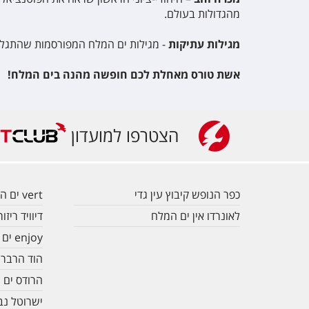
מהגדולות בעולם.
מגילות עתיקות
- מגילות ים המלח המפורסמות שהתגלו בשנות ה-50 הם אחד מהממצאים הארכיאולוגיים החשובים בעולם. כיום ניתן לצפות ב
אשת טורס מאחלת לכם חופשה מהנה בים המלח!
הצטרפו למועדון
כפר הנופש קיבוץ עין גדי
vert ים המלח
לאונרדו אין ים המלח
דיוויד רי
enjoy ים המלח
הוד הרברט
הרודס ים 
ישרוטל נב