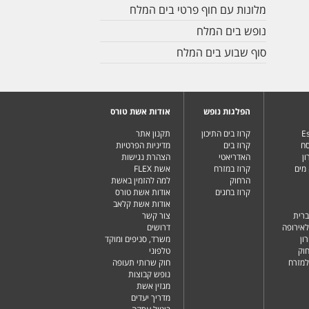
מלונות עם חוף פרטי בים המלח
נופש בים המלח
סוף שבוע בים המלח
הפלגות נופש
אודות אשת טורס
Es
קרוז בים התיכון
תקנון אתר
סח
קרוז בים
מדיניות הפרטיות
ן
האדריאטי
הצהרת נגישות
מים
קרוז במזרח
אשת FLEX
הרחוק
למה להזמין באשת
קרוז בחגים
אודות אשת טורס
אודות אשת קלאב
ברית
צור קשר
לאירופה
דרושים
ון
משרד, סניפים ומוקד
וק
טלפוני
למזרח
חוק שרותי תעופה
נופש קבוצות
מגזין אשת
מדריך יעדים