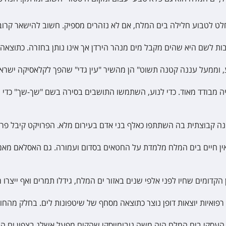
ט לטבוע חלילה בים המלח, אם לא נזהרים מספיק. חשוב להישאר קרוב 
ות לשם היא שהים מקבל מים מנהר הירדן אך אינו נותן בחזרה. כתוצאה
מעל עננה קטנה תשוט" הן מהשיר "עין גדי" שהפך לקלאסיקה ישראלית עם למעלה מ
יה מבודד מאוד. כדי לנוע, השתמשו התושבים בסירה בשם "שך-שך" כדי
אין חיים בים המלח מלמדת על החטאים בסדום ועמורה. גם האסלאם מאמ
הקדומים שחיו לפני אלפי שנים באזור ים המלח, גידלו תמרים ואף ייצרו מה
ואיות יוצאות דופן נוצר כתוצאה מסחף של שיטפונות לים. בחלק מהחופ
ל העסקי בים המלח היה משה נובומייסקי שהקים מפעל אשלג בצפון ים 