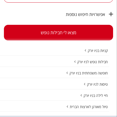
טיסות לחו"ל
מלונות בחו"ל
אפשרויות חיפוש נוספות
Русский
מצאו לי חבילות נופש
קרוז
מגזין אשת
קניות בניו יורק
שירות לקוחות
חבילות נופש לניו יורק
טופס צור קשר
חופשה משפחתית בניו יורק
תקנון
טיסות לניו יורק
נגישות
חיי לילה בניו יורק
עקבו אחרינו
טיול מאורגן לארצות הברית