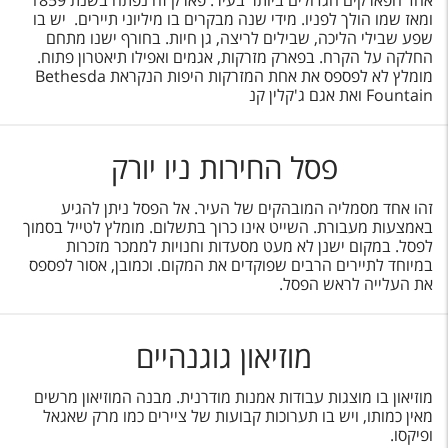
אחד הפארקים הגדולים ביותר בעיר. פארק זה נפתח בשנת 1859
ומאז שמו הולך לפניו. מידי שנה מבקרים בו מיליוני תיירים. יש בו
שפע שבילי הליכה, שבילים לריצה, גן חיות. בחורף ישנו מתחם
החלקה על הקרח. בפארק מזרקות, אגמים ואפילו תיאטרון פתוח.
מומלץ לא לפספס את אחת המזרקות היפות הנקראת
Bethesda
Fountain
ואת אגם ג'קלין קנ
פסל החירות ניו יורק
זהו אחד מסמליה המובהקים של העיר. אל הפסל ניתן להגיע
באמצעות מעבורת. השייט אינו כרוך בתשלום. מומלץ לטייל בסמוך
לפסל. במקום ישנן לא מעט מסעדות וחנויות לממכר מזכרות
במיוחד לתיירים הרבים שפוקדים את המקום. וכמובן, אסור לפספס
את העלייה לראש הפסל.
מוזיאון גוגנהיים
מוזיאון בו מוצגות עבודות אמנות מודרנית. מבנה המוזיאון מרשים
מאין כמותו, ויש בו תערוכות קבועות של ציירים כמו מרק שאגאל
ופיקסו.