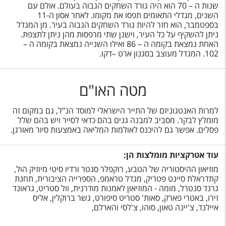
שנות ה – 70 הוא היה גורד השחקים הגבוה בעולם. אולם עם
השנים, מגדלי התאומים תפסו את מקומו. לאחר אסון ה-11
בספטמבר, הוא חזר להיות גורד השחקים הגבוה בעיר. מן המגדל
ניתן להשקיף על כל העיר, וישנן שתי מרפסות מהן ניתן לתצפת.
האחת נמצאת בקומה ה – 86 ואילו השנייה נמצאת בקומה ה –
102. המגדל מעוצב בסגנון ארט –דקו.
מטה האו"ם
למרות האנטגוניזם של התייר הישראלי למוסד הנ"ל, גם במקום זה
מומלץ לבקר. מסביב למבנה גנים בהם כדאי לסייר ויש בהם שלל
פסלים. אפשר גם להיכנס לאולמות המליאה באמצעות סיור מאורגן.
עוד אטרקציות מומלצות הן:
מוזיאון ההיסטוריה של הטבע, רוקפלר סנטר ורדיו סיטי מיוזיק הול,
קתדראלת סיינט פטריק, מגדל טראמפ, הספרייה הציבורית, תחנת
גרנד סנטרל, מומה - המוזיאון לאמנות מודרנית, וול סטריט, גראונד
זירו, באטרי פארק, סאות' סטריט סיפורט, גשר ברוקלין, אליס
איילנד, צ'יינה טאון, סוהו, צ'לסי והארלם,