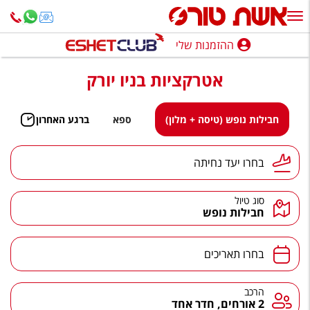
ההזמנות שלי
ההזמנות שלי
אטרקציות בניו יורק
נופש בארץ
חופשה לפי סגנון
חבילות נופש (טיסה + מלון)
ספא
ברגע האחרון
מלונות באילת
יעד נחיתה
בחרו יעד נחיתה
טיולים מאורגנים
סוג טיול
סגנונות טיול
חבילות נופש
חבילות נופש
תאריכים
בחרו תאריכים
הרגע האחרון
חבילות בריאות וספא
הרכב
הרכב
2 אורחים, חדר אחד