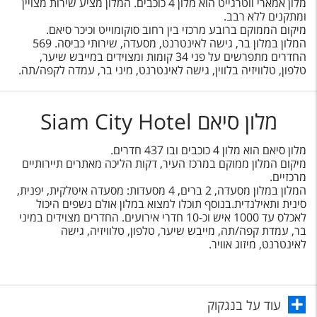
מלון אמארי ווטרגייט הוא מלון 4 כוכבים. המלון מציע שירות מצויין
ומתקנים ללא רבב.
מיקום הממוקם ברובע מרכזי בין רחוב סוקומוייט וכיכר סיאם.
המלון במלון בר, גישה לאינטרנט, מסעדה, שירותי כביסה. 569
החדרים מתפרשים על פני 34 קומות ומצוידים במייבש שיער,
טלפון, טלוויזיה בלווין, גישה לאינטרנט, מיני בר, עמדה לקפה/תה.
מלון סיאם Siam City Hotel
מלון סיאם הוא מלון 4 כוכבים ובו 437 חדרים.
מיקום המלון ממוקם במרכז העיר, דקות הליכה מאתרים תיירותיים
מרכזיים.
המלון במלון מסעדה, 2 ברים, 4 מסעדות: מסעדה איטלקית, יפנית,
סינית ותאילנדית.בנוסף תוכלו למצוא במלון אולם נשפים היכול
לאכלס עד 1000 איש וכ-10 חדרי אירועים. החדרים מצוידים במיני
בר, עמדת קפה/תה, מייבש שיער, טלפון, טלוויזיה, גישה
לאינטרנט, מיזוג אוויר.
עוד על בנגקוק