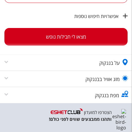
טיסות לחו"ל
מלונות בחו"ל
אפשרויות חיפוש נוספות
Русский
מצאו לי חבילות נופש
קרוז
מגזין אשת
על בנגקוק
שירות לקוחות
טופס צור קשר
מזג אוויר בבנגקוק
תקנון
מפת בנגקוק
נגישות
הצטרפו למועדון
עקבו אחרינו
ותהנו ממבצעים שווים לפני כולם!