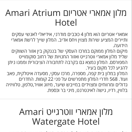
מלון אמארי אטריום Amari Atrium
Hotel
אמארי אטריום הוא מלון 4 כוכבים מודרני, אידיאלי לאנשי עסקים
ותיירים המציע שירות מצוין ויחס אדיב. המלון שייך לרשת אמארי
הידועה.
מיקום המלון ממוקם במרכז העסקי של בנגקוק בין אזור השווקים
שליד מלון אמארי ווטרגייט ואזור החנויות של רחוב סוקומוייט
המפורסם. המלון נמצא גם בקרבה לתחבורה הציבורית וממנו ניתן
להגיע לכל מקום בעיר.
המלון במלון בית קפה, מספרה, מרכז עסקי, מסעדה איטלקית, פאב
ועוד. 568 חדרי המלון מתפרשים על פני 22 קומות. החדרים
גדולים ומרווחים ומצוידים במייבש שיער, מיזוג אוויר,טלפון, טלוויזיה
בלווין, רדיו, גישה לאינטרנט, מיני בר וכספת.
מלון אמארי ווטרגייט Amari
Watergate Hotel