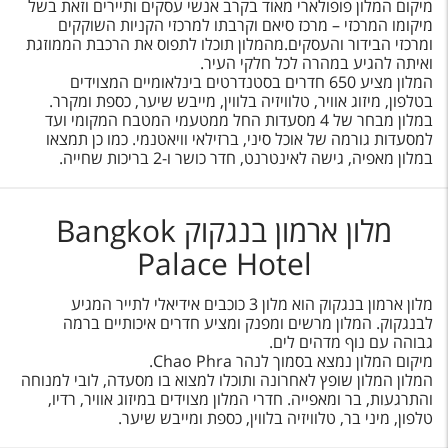
מיקום המלון פופולארי מאוד בקרב אנשי עסקים ותיירים וזאת בשל
מיקומו המרכזי – מרכז סיאם וקרבתו למרכזי הקניות השוקקים
ומרכזי הבידור והעסקים.מהמלון תוכלו לתפוס את הרכבת הממוזגת
ואיתה להגיע במהרה לכל חלקי העיר.
המלון מציע 650 חדרים בסטנדרטים בינלאומיים המצוידים
בטלפון, מיזוג אוויר, טלוויזיה בלווין, מייבש שיער, כספת ומקרר.
במלון מבחר של 4 מסעדות החל ממטעמי המטבח המקומי ועד
למסעדות גורמה של אוכל סיני, ברזילאי וויאטנמי. כמו כן תמצאו
במלון מאפיה, גישה לאינטרנט, חדר כושר ו-2 בריכות שחייה.
מלון ארמון בנגקוק Bangkok
Palace Hotel
מלון ארמון בנגקוק הוא מלון 3 כוכבים אידיאלי לתייר המגיע
לבנגקוק. המלון מרשים ומפנק ומציע חדרים איכותיים ברמה
גבוהה עם נוף מדהים לים.
מיקום המלון נמצא בסמוך לנהר Chao Phra.
המלון המלון שופץ לאחרונה ותוכלו למצוא בו מסעדה, לובי למנוחה
והתרגעות, בר ומאפייה. חדרי המלון מצוידים במיזוג אוויר, רדיו,
טלפון, מיני בר, טלוויזיה בלווין, כספת ומייבש שיער.