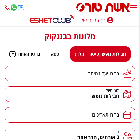
ההזמנות שלי
ההזמנות שלי
מלונות בבנגקוק
נופש בארץ
חופשה לפי סגנון
חבילות נופש (טיסה + מלון)
ספא
ברגע האחרון
מלונות באילת
יעד נחיתה
בחרו יעד נחיתה
טיולים מאורגנים
סוג טיול
סגנונות טיול
חבילות נופש
חבילות נופש
תאריכים
בחרו תאריכים
הרגע האחרון
חבילות בריאות וספא
הרכב
הרכב
2 אורחים, חדר אחד