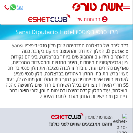
ההזמנות שלי
ההזמנות שלי
מלון סנסי דיפוטסיו Sansi Diputacio Hotel
נופש בארץ
בלב ליבה של ברצלונה המדהימה שוכן מלון סנסי דיפצ'יו Sansi
חופשה לפי סגנון
Diputacio. המלון המודרני והמעוצב ממוקם בקרבת כמה
מהאתרים הידועים והמבוקשים ביותר בברצלונה, ביניהם נקודות
ציון ארכיטקטוניות מיוחדות, מיטב החנויות והמסעדות המרכזיות,
מלונות באילת
פארקים נהדרים ועוד. עובדה זו לבדה מציבה את מלון סנסי בדירוג
מצוין ברשימת בתי המלון האהודים בברצלונה. מלון סנסי מציע
טיולים מאורגנים
לאורחיו חווית אירוח ייחודית הן בתוך בית המלון והן מחוצה לו, בעוד
55 חדרי האירוח מצוידים בכלל השירותים הדרושים לחופשה מהנה
סגנונות טיול
ומוצלחת. עוד במלון קבלה זמינה ובה צוות מיומן, לובי מואר ורחב
ידיים וכן חדר ישיבות הנותן מענה למגזר העסקי.
חבילות נופש
הרגע האחרון
הצטרפו למועדון
חבילות בריאות וספא
ותהנו ממבצעים שווים לפני כולם!