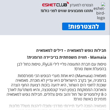
הצטרפו למועדון
ותהנו ממבצעים שווים לפני כולם!
להצטרפות
!
חבילות נופש למאמאיה – דילים למאמאיה
Mamaia - חוויה משפחתית בריביירה הרומנית!
טיסות עם חברת התעופה פליי לילי FlyLili, טיסות כחול לבן
בהפעלת אשת טורס!
מאמאיה (Mamaia) היא אחת מערי הנופש הכי מפורסמות
ברומניה, אך בקרב הישראלים היא עדיין לא מוכרת. מאמאיה
שוכנת לחופי הים השחור, היא ידועה בזכות רצועת החוף הצרה
והארוכה הממוקמת בצפון העיר קונסטנצה, והיא משתרעת לאורך
כ-8 קילומטרים של חול זהוב ומים צלולים. חבילות נופש למאמאיה
מזמינים באשת טורס!
מאמאיה הפכה ליעד תיירותי מודרני ותוכלו ליהנות משלל מלונות