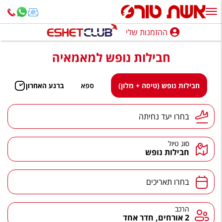
ההזמנות שלי
ההזמנות שלי
חבילות נופש למאמאיה
נופש בארץ
חופשה לפי סגנון
חבילות נופש (טיסה + מלון)
ספא
ברגע האחרון
מלונות באילת
יעד נחיתה
בחרו יעד נחיתה
טיולים מאורגנים
סוג טיול
סגנונות טיול
חבילות נופש
חבילות נופש
תאריכים
בחרו תאריכים
הרגע האחרון
חבילות בריאות וספא
הרכב
הרכב
2 אורחים, חדר אחד