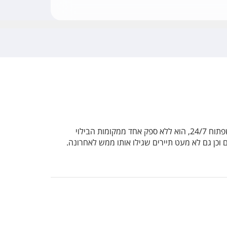
אין חיי לילה בורשה מבלי מעט בירה ומוסיקה קופצנית. רוצים לנסות את הבירה המקומית וגם לפגוש צעירים פולנים? הבר הזה, שפתוח 24/7, הוא ללא ספק אחד ממקומות הבילוי