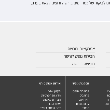
 לביקור של כמה ימים בורשה ורוצים לצאת בערב,
אטרקציות בורשה
חבילות נופש לורשה
חופשה בורשה
הפלגות נופש
אודות אשת טורס
Es
קרוז בים התיכון
תקנון אתר
סח
קרוז בים
מדיניות הפרטיות
ן
האדריאטי
הצהרת נגישות
מים
קרוז במזרח
אשת FLEX
הרחוק
למה להזמין באשת