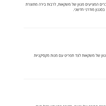
ר במועדון יוקרתי מאד, אליו מגיעים כל המי ומי מהעיר. הוא מחולק ל – 3 חדרים שונים, כשבכל אחד מוסיקה אחרת. יש בו 2 ברים המציעים מגוון של משקאות, לרבות בירה מתוצרת
סגנון מודרני חדשני.
גוון של משקאות לצד תפריט עם מנות מקסיקניות