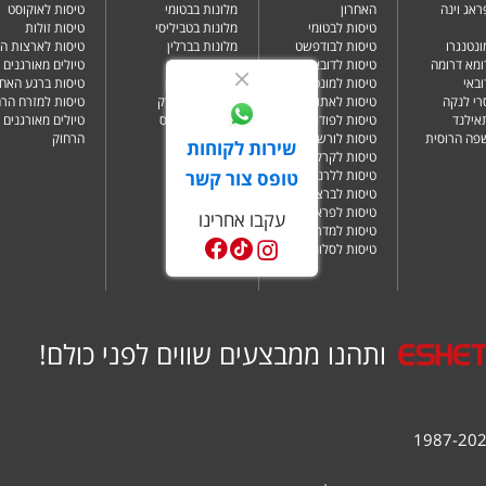
ראג וינה
האחרון
מלונות בבטומי
טיסות לאוקוסט
טיסות לבטומי
מלונות בטביליסי
טיסות זולות
ונטנגרו
טיסות לבודפשט
מלונות בברלין
טיסות לארצות ה
ומא דרומה
טיסות לדובאי
מלונות בדובאי
טיולים מאורגנים 
ובאי
טיסות למונטנגרו
מלונות בלונדון
טיסות ברגע האחר
רי לנקה
טיסות לאתונה
מלונות בניו יורק
טיסות למזרח הרח
תאילנד
טיסות לפודגוריצה
מלונות בפאפוס
טיולים מאורגנים 
שפה הרוסית
טיסות לורשה
הרחוק
שירות לקוחות
טיסות לקרקוב
טופס צור קשר
טיסות ללרנקה
טיסות לברצלונה
טיסות לפראג
עקבו אחרינו
טיסות למדריד
טיסות לסלוניקי
ותהנו ממבצעים שווים לפני כולם!