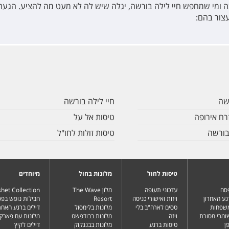
ומי שמחפש חיי לילה בורשה, יגלה שיש לה לא מעט מה להציע. הגעתם
צור בהם:
שה
חיי לילה בורשה
רח אירופה
טיסות אל על
 בורשה
טיסות זולות לחו"ל
טיסות לחול
מלונות בחול
מיוחדים
פסח
עדכוני תעופה
מלון The Wave
het Collection
גע האחרון
ויזות ואישורי כניסה
Resort
חבילות נופש בפ
משפחות
טסים לארה"ב בלי
מלונות בלימסול
דילים ברגע האחרו
שומרי מסורת
ויזה
מלונות בבודפשט
מלונות עם פארק 
ן
טיסות ברגע
מלונות בבנגקוק
דילים לקיץ