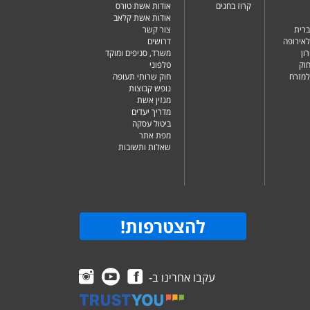
קרוז בחגים
אודות אשת טורס
אודות אשת קלאב
ברית
צור קשר
לאירופה
דרושים
ון
משרד, סניפים ומוקד
וק
טלפוני
למזרח
חוק שרותי תעופה
נופש קבוצות
מגזין אשת
מדריך יעדים
ביטול עסקה
מפת אתר
שאלות ותשובות
להצטרפות
!
עקבו אחרינו ב-