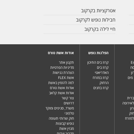
אטרקציות בקרקוב
חבילות נופש לקרקוב
חיי לילה בקרקוב
הפלגות נופש
אודות אשת טורס
Es
קרוז בים התיכון
תקנון אתר
סח
קרוז בים
מדיניות הפרטיות
ן
האדריאטי
הצהרת נגישות
מים
קרוז במזרח
אשת FLEX
הרחוק
למה להזמין באשת
קרוז בחגים
אודות אשת טורס
אודות אשת קלאב
ברית
צור קשר
לאירופה
דרושים
ון
משרד, סניפים ומוקד
וק
טלפוני
למזרח
חוק שרותי תעופה
נופש קבוצות
מגזין אשת
מדריך יעדים