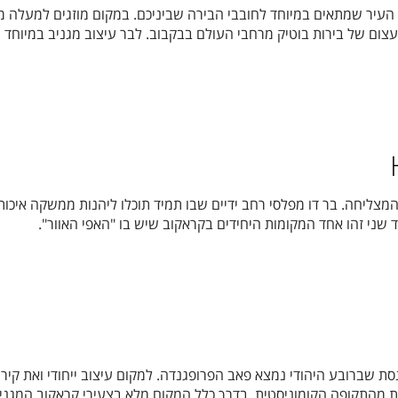
עצום של בירות בוטיק מרחבי העולם בבקבוב. לבר עיצוב מגניב במיוחד
צליחה. בר דו מפלסי רחב ידיים שבו תמיד תוכלו ליהנות ממשקה איכותי
שני זהו אחד המקומות היחידים בקראקוב שיש בו "האפי האוור".
נסת שברובע היהודי נמצא פאב הפרופגנדה. למקום עיצוב ייחודי ואת קירו
ת מהתקופה הקומוניסטית. בדרך כלל המקום מלא בצעירי קראקוב המגני