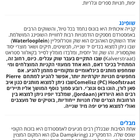
טיסות לחו"ל
יפות, חנויות ספרים וגלריות.
מלונות בחו"ל
שופינג
Русский
קנייה איכותית היא בונוס נחמד בכל טיול, והשווקים הרבים
באמסטרדם מספקים הזדמנויות רבות לחוויית השופינג המושלמת.
קרוז
אחד השווקים האהובים הוא שוק ווטרלופליין (
Waterlooplein
)
שבו ניתן למצוא בגדים יד שנייה, תכשיטים, תיקים ושאר מוצרי יסוד
ואקססוריז. זהו שוק זול יחסית, ומלבדו מומלץ לסייר בקאלוור סטראט
מגזין אשת
(Kalverstraat
)
שבו התקיים בעבר שוק עגלים. כיום, רחוב זה,
המתחיל בכיכר דאם, הוא אחד ממעוזי הקניות המוצלחים ומי
שירות לקוחות
שמחפש מותגים בינלאומיים ומקומיים מוזמן להגיע. אם
מחפשים חנויות יוקרתיות יותר, אפשר להגיע למתחם
Pierre
Comelisz (PC) Hoofstraat
שבו ניתן למצוא מותגים כגון איב
טופס צור קשר
סאן לורן, הוגו בוס וגוצ'י. רובע סמוך נוסף המושך אליו תיירים
רבים הוא היורדאן (
Jordaan
), שמלבד יופיו ניתן למצוא בין
תקנון
הרחובות הצרים שלו חנויות ייחודיות, בוטיקים של מעצבים
ואולי למצוא פריט יפה מיד שנייה.
נגישות
עקבו אחרינו
מבלים
אחת הסיבות שבגללן רבים מגיעים לאמסטרדם היא בזכות הקופי
שופס שלה. הדמפקרינג (Da Dampkring) הוא המקום המצוין