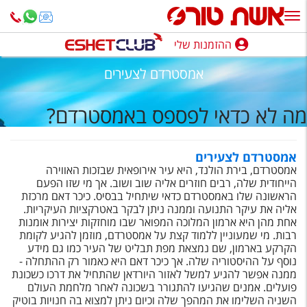
ההזמנות שלי
ההזמנות שלי
אמסטרדם לצעירים
נופש בארץ
מה לא כדאי לפספס באמסטרדם?
חופשה לפי סגנון
מלונות באילת
אמסטרדם לצעירים
אמסטרדם, בירת הולנד, היא עיר אירופאית שבזכות האווירה
טיולים מאורגנים
הייחודית שלה, רבים חוזרים אליה שוב ושוב. אך מי שזו הפעם
הראשונה שלו באמסטרדם כדאי שיתחיל בבסיס. כיכר דאם מרכזת
סגנונות טיול
אליה את עיקר התנועה וממנה ניתן לבקר באטרקציות העיקריות.
אחת מהן היא ארמון המלוכה המפואר שבו מוחזקות יצירות אומנות
חבילות נופש
רבות. מי שמעוניין ללמוד קצת על אמסטרדם, מוזמן להגיע לקומת
הקרקע בארמון, שם נמצאת מפת תבליט של העיר כמו גם מידע
הרגע האחרון
נוסף על ההיסטוריה שלה. אך כיכר דאם היא כאמור רק ההתחלה -
ממנה אפשר להגיע למשל לאזור היורדאן שהתחיל את דרכו כשכונת
חבילות בריאות וספא
פועלים. אמנים שהגיעו להתגורר בשכונה לאחר מלחמת העולם
השניה השלימו את המהפך שלה וכיום ניתן למצוא בה חנויות בוטיק