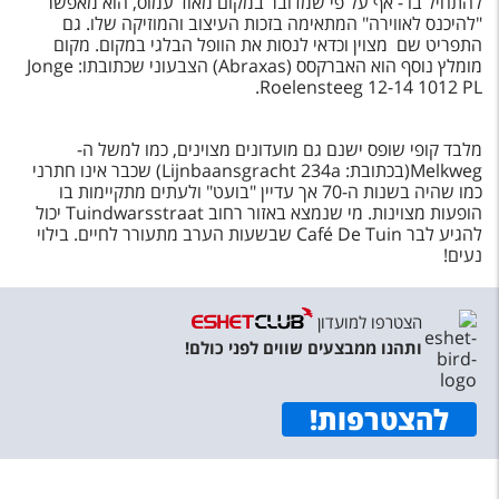
להתחיל בו - אף על פי שמדובר במקום מאוד עמוס, הוא מאפשר
"להיכנס לאווירה" המתאימה בזכות העיצוב והמוזיקה שלו. גם
התפריט שם מצוין וכדאי לנסות את הוופל הבלגי במקום. מקום
מומלץ נוסף הוא האברקסס (Abraxas) הצבעוני שכתובתו: Jonge
Roelensteeg 12-14 1012 PL.
מלבד קופי שופס ישנם גם מועדונים מצוינים, כמו למשל ה-
Melkweg(בכתובת: Lijnbaansgracht 234a) שכבר אינו חתרני
כמו שהיה בשנות ה-70 אך עדיין "בועט" ולעתים מתקיימות בו
הופעות מצוינות. מי שנמצא באזור רחוב Tuindwarsstraat יכול
להגיע לבר
Café De Tuin
שבשעות הערב מתעורר לחיים. בילוי
נעים!
הצטרפו למועדון
ותהנו ממבצעים שווים לפני כולם!
להצטרפות
!