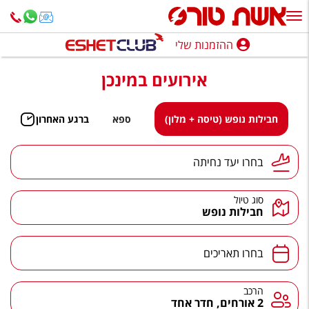
ההזמנות שלי
ההזמנות שלי
אירועים במינכן
נופש בארץ
חופשה לפי סגנון
חבילות נופש (טיסה + מלון)
ספא
ברגע האחרון
מלונות באילת
יעד נחיתה
בחרו יעד נחיתה
טיולים מאורגנים
סוג טיול
סגנונות טיול
חבילות נופש
חבילות נופש
תאריכים
בחרו תאריכים
הרגע האחרון
חבילות בריאות וספא
הרכב
הרכב
2 אורחים, חדר אחד