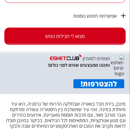
טיסות לחו"ל
מלונות בחו"ל
אפשרויות חיפוש נוספות
Русский
מצאו לי חבילות נופש
קרוז
מגזין אשת
הצטרפו למועדון
שירות לקוחות
ותהנו ממבצעים שווים לפני כולם!
טופס צור קשר
להצטרפות
!
תקנון
נגישות
מינכן, בירת חבל בוואריה שבחלקה הדרומי של גרמניה, היא עיר
מיוחדת במינה. זוהי עיר שמשלבת בין היסטוריה עשירה ומרתקת
עקבו אחרינו
ועבר מורכב מאד, עם תרבות תוססת ומעניינת, אירועים נהדרים
וגם מגוון אטרקציות, המתאימות לכל הגילאים. בביקור במינכן תוכלו
לראות מקרוב את המבנים הארכיטקטוניים המיוחדים שבה ולבקר