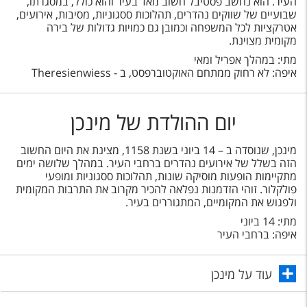
העיר. הוא נחשב פסטיבל חשוב מאד בעיר והוא כולל, במסגרתו,
שבועיים של שווקים נהדרים, תהלוכות ססגוניות, מסיבות, אירועים,
אטרקציות לכל המשפחה וכמובן גם כמויות גדולות של בירה
מקומית מצוינת.
מתי: במהלך אפריל ומאי
איפה: לא רחוק ממתחם האוקטוברפסט, ב - Theresienwiess
יום ההולדת של מינכן
מינכן, שנוסדה ב – 14 ביוני בשנת 1158, מצינת את היום החשוב
הזה בשלל של אירועים נהדרים ברחבי העיר. במהלך שלושה ימים
מתקיימות הופעות מוסיקה שונות, תהלוכות ססגוניות ומופעי
פולקלור. זוהי הזדמנות נפלאה להכיר מקרוב את התרבות המקומית
ולפגוש את המקומיים, המתגוררים בעיר.
מתי: 14 ביוני
איפה: ברחבי העיר
עוד על מינכן