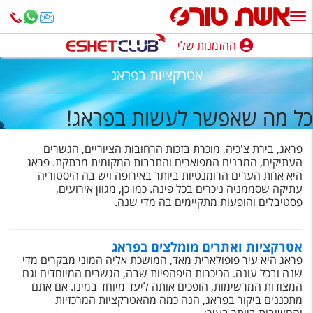
ההזמנות שלי
ההזמנות שלי
אטרקציות בפראג
נופש בארץ
כל מה שאפשר לעשות בפראג!
חופשה לפי סגנון
פראג, בירת צ'כיה, מוכרת בזכות הרחובות הציוריים, הגשרים
מלונות באילת
העתיקים, המבנים המפוארים והתרבות המקומית מרתקת. פראג
היא אחת הערים הרומנטיות ביותר באירופה ויש בה היסטוריה
טיולים מאורגנים
עתיקה שסממניה ניכרים בכל פינה. כמו כן, מגוון אירועים,
פסטיבלים והופעות מתקיימים בה מדי שנה.
סגנונות טיול
חבילות נופש
אטרקציות ואתרים מומלצים בפראג
פראג היא עיר פופולארית מאד, המושכת אליה המוני מבקרים מדי
הרגע האחרון
שנה ובכל עונה. הכיכרות היפהפיות שבה, הגשרים המיוחדים וגם
המצודות המרשימות, הופכים אותה ליעד מיוחד במינו. אם אתם
חבילות בריאות וספא
מתכננים ביקור בפראג, הנה כמה מהאטרקציות המרכזיות