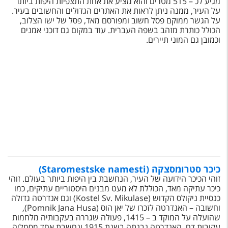
מגיע לכ – 515 מטרים והוא מציע את אחת התצפיות היפות ביותר
על העיר, ממנה ניתן לראות את האתרים הגדולים והחשובים בעיר.
על הגשר ממוקם פסל חשוב ומפורסם מאד, פסל של ישו הצלוב,
הכולל כותרת מזהב בשפה העברית. עוד במקום גם דוכני אמנים
וכמובן גם המוני תיירים.
כיכר סטרומסצקה (Staromestske namesti)
זוהי הכיכר הידועה של העיר, הנחשבת בין היפות ביותר בעולם. זוהי
כיכר עתיקה מאד, הכוללת לא מעט מבנים היסטוריים עתיקים, כמו
כנסיית ניקולס הקדוש (Kostel Sv. Mikulase) וגם אנדרטה גדולה
וחשובה – האנדרטה לזכרו של יאן הוס (Pomnik Jana Husa),
שהועלה על המוקד ב – 1415, פעולה שגררה בעקבותיה מלחמות
עקובות דם. האנדרטה נבנתה בשנת 1915 ונחשבת אחד מסמליה