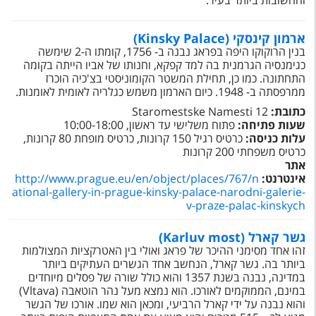
והחשובות ביותר בעיר:
טיסות לחו"ל
מלונות בחו"ל
ארמון קינסקי (Kinsky Palace)
בנין הרוקוקו היפה בפראג נבנה ב- 1756, קומתו ה-2 שימשה
Русский
כגימנסיה הגרמנית בה למד קפקא, וחנותו של אביו הייתה בקומה
התחתונה. כמו כן, תחילת המשטר הקומוניסטי בצ'כיה הוכרז
קרוז
ממרפסתה ב- 1948. כיום הארמון משמש כגלריה לאומית לאומנות.
כתובת:
Staromestske Namesti 12
מגזין אשת
שעות פתיחה:
פתוח משלישי עד ראשון, 10:00-18:00
עלות כניסה:
כרטיס רגיל 150 קרונות, כרטיס מופחת 80 קרונות,
כרטיס משפחתי 200 קרונות
שירות לקוחות
אתר
אינטרנט:
http://www.prague.eu/en/object/places/767/n
טופס צור קשר
ational-gallery-in-prague-kinsky-palace-narodni-galerie-
v-praze-palac-kinskych
תקנון
גשר קארל (Karluv most)
נגישות
זהו אחד מסימני ההיכר של פראג ואולי בין האטרקציות המצולמות
ביותר בה. גשר קארל, הנחשב אחד הגשרים העתיקים ביותר
עקבו אחרינו
במדינה, נבנה בשנת 1357 והוא כולל שורה של פסלים מיוחדים
במינם, הממוקמים לאורכו. הוא נמצא מעל נהר הוטאבה (Vltava)
והוא נבנה על ידי קארל הרביעי, ומכאן הוא שמו. אורכו של הגשר