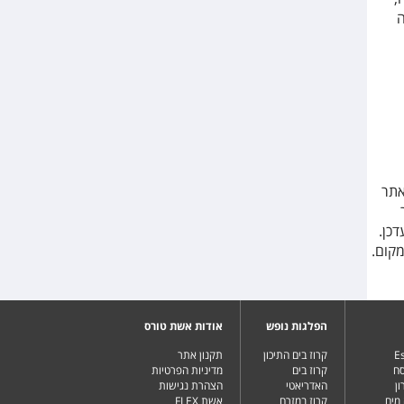
ה
אתר
כן.
קום.
הפלגות נופש
אודות אשת טורס
Es
קרוז בים התיכון
תקנון אתר
סח
קרוז בים
מדיניות הפרטיות
ן
האדריאטי
הצהרת נגישות
מים
קרוז במזרח
אשת FLEX