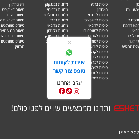
ן
טיסות ברגע
מלונות בבנגקוק
דילים לקיץ
ראג וינה
האחרון
מלונות בבטומי
טיסות לאוקוסט
טיסות לבטומי
מלונות בטביליסי
טיסות זולות
ונטנגרו
טיסות לבודפשט
מלונות בברלין
טיסות לארצות ה
ומא דרומה
טיסות לדובאי
מלונות בדובאי
טיולים מאורגנים 
ובאי
טיסות למונטנגרו
מלונות בלונדון
טיסות ברגע האחר
רי לנקה
טיסות לאתונה
מלונות בניו יורק
טיסות למזרח הרח
תאילנד
טיסות לפודגוריצה
מלונות בפאפוס
טיולים מאורגנים 
שפה הרוסית
טיסות לורשה
הרחוק
טיסות לקרקוב
טיסות ללרנקה
שירות לקוחות
טיסות לברצלונה
טיסות לפראג
טופס צור קשר
טיסות למדריד
טיסות לסלוניקי
עקבו אחרינו
ותהנו ממבצעים שווים לפני כולם!