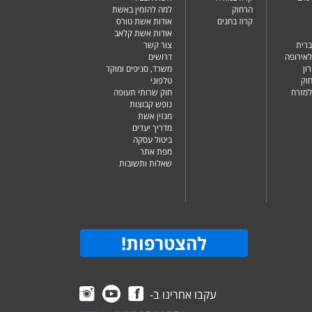
הרחוק
למה להזמין באשת
קרוז בחגים
אודות אשת טורס
אודות אשת קלאב
ברית
צור קשר
לאירופה
דרושים
ון
משרד, סניפים ומוקד
וק
טלפוני
למזרח
חוק שרותי תעופה
נופש קבוצות
מגזין אשת
מדריך יעדים
ביטול עסקה
מפת אתר
שאלות ותשובות
להצטרפות
!
עקבו אחרינו ב-