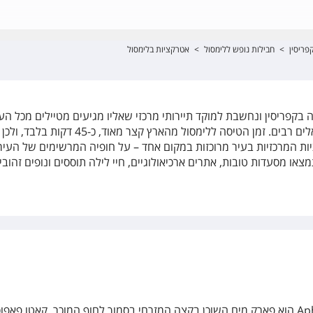
פריסין
>
חבילות נופש ללימסול
>
אטרקציות בלימסול
 בקפריסין ונחשבת למוקד תיירותי מרכזי שאליו מגיעים מטיילים מכל הע
בעיקר אירופאים וכמובן גם ישראלים רבים. זמן הטיסה ללימסול מהארץ קצר מאוד, כ-45 דקות 
יות המרכזיות בעיר מרוכזות במקום אחד – על חופיה המרשימים של העיר
או מסעדות טובות, אתרים ארכיאולוגיים, חיי לילה תוססים ונופים זהובי
Aphrodite Waterpark Paphos הוא פארק מים השוכן בקצה המזרחי בסמוך לחוף המוכר, קאטו פאפו