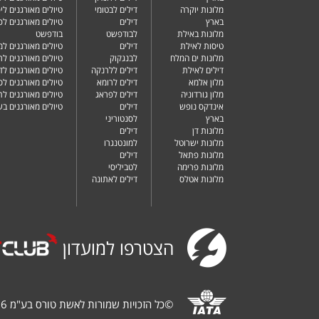
מלונות יוקרה
דילים לבטומי
טיולים מאורגנים ליפ
בארץ
דילים
טיולים מאורגנים לפ
מלונות באילת
לבודפשט
בודפשט
טיסות לאילת
דילים
טיולים מאורגנים למ
מלונות ים המלח
לבנגקוק
טיולים מאורגנים לר
דילים לאילת
דילים ללרנקה
טיולים מאורגנים לד
מלון אלמא
דילים לרומא
טיולים מאורגנים לס
מלון גורדוניה
דילים לפראג
טיולים מאורגנים ל
אינדקס נופש
דילים
טיולים מאורגנים ב
בארץ
לסנטוריני
מלונות דן
דילים
מלונות ישרוטל
למונטנגרו
מלונות פתאל
דילים
מלונות פרימה
לטביליסי
מלונות אטלס
דילים לאתונה
הצטרפו למועדון
©
כל הזכויות שמורות לאשת טורס בע"מ 1987-2026