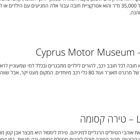
הפארק משתרע על פני שטח של 35,000 מ"ר והוא אטרקציית חובה עבור אלה המגיעים עם הילדים או 
הנה.
Cyp
וא חובה לכל חובב רכב, להורים לילדים מתבגרים ובכלל למי שמעוניין לרא
מכוניתו של מיסטר בין, מכוניתה של מרגרט תאצ'ר ועוד 80 כלי רכב מיוחדים. המקום מעט יקר, אבל שווה
ה
 אוהבי הטיולים הרגליים למיניהם. טירת לימסול היא מבצר אבן קטן מ
מי הביניים. סביב הטירה תוכלו ליהנות מטיילת קסומה ובה חנויות, בתי קפה