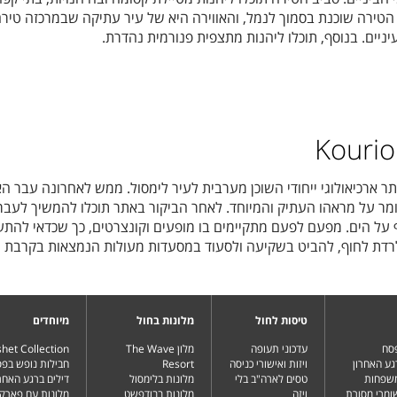
 הטירה שוכנת בסמוך לנמל, והאווירה היא של עיר עתיקה שבמרכזה טיר
ניים. בנוסף, תוכלו ליהנות מתצפית פנורמית נהדרת.
תר ארכיאולוגי ייחודי השוכן מערבית לעיר לימסול. ממש לאחרונה עבר ה
ומר על מראהו העתיק והמיוחד. לאחר הביקור באתר תוכלו להמשיך לעבר
ף על הים. מפעם לפעם מתקיימים בו מופעים וקונצרטים, כך שכדאי להתעד
לרדת לחוף, להביט בשקיעה ולסעוד במסעדות מעולות הנמצאות בקרבת מ
טיסות לחול
מלונות בחול
מיוחדים
פסח
עדכוני תעופה
מלון The Wave
het Collection
גע האחרון
ויזות ואישורי כניסה
Resort
חבילות נופש בפ
משפחות
טסים לארה"ב בלי
מלונות בלימסול
דילים ברגע האחרו
שומרי מסורת
ויזה
מלונות בבודפשט
מלונות עם פארק 