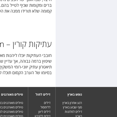
ברים ומקומות שכיף לטייל בהם.
קסומה שלא תורידו ממנה את העי
עתיקות קורין – Kourion
חובבי העתיקות יוכלו ליהנות מא
שיפוץ ברמה גבוהה, אך עדיין ש
תיאטרון עתיק יווני-רומי המשקי
בסיומו של הערב הקסום תוכלו 
נופש בארץ
דילים לחול
טיולים מאורגנים
רגע אחרון בארץ
דילים
טיולים מאורגנים ב
סוף שבוע בארץ
ללימסול
טיולים מאורגנים בר
דילים למלונות
דילים ליוון
טיולים מאורגנים ל
בארץ
דילים ללונדון
טיולים מאורגנים ל