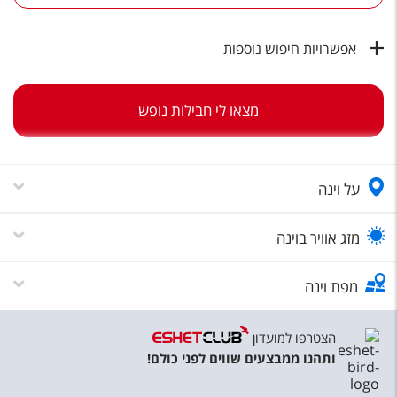
טיסות לחו"ל
מלונות בחו"ל
אפשרויות חיפוש נוספות
Русский
מצאו לי חבילות נופש
קרוז
מגזין אשת
על וינה
שירות לקוחות
טופס צור קשר
מזג אוויר בוינה
תקנון
מפת וינה
נגישות
הצטרפו למועדון
עקבו אחרינו
ותהנו ממבצעים שווים לפני כולם!