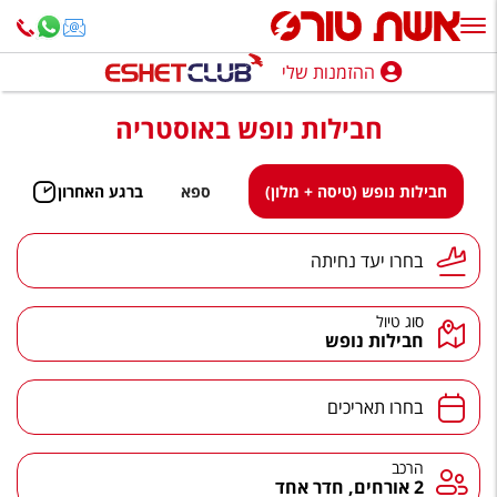
ההזמנות שלי
ההזמנות שלי
חבילות נופש באוסטריה
נופש בארץ
חופשה לפי סגנון
חבילות נופש (טיסה + מלון)
ספא
ברגע האחרון
מלונות באילת
יעד נחיתה
בחרו יעד נחיתה
טיולים מאורגנים
סוג טיול
סגנונות טיול
חבילות נופש
חבילות נופש
תאריכים
בחרו תאריכים
הרגע האחרון
חבילות בריאות וספא
הרכב
הרכב
2 אורחים, חדר אחד