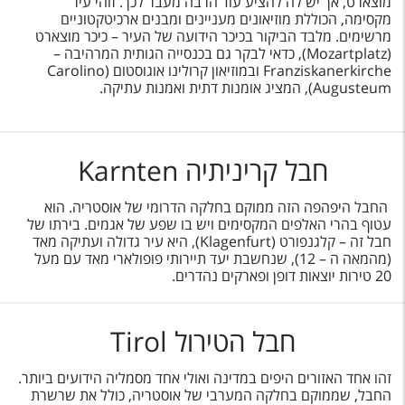
מוצארט, אך יש לה להציע עוד הרבה מעבר לכך. זוהי עיר
מקסימה, הכוללת מוזיאונים מעניינים ומבנים ארכיטקטוניים
מרשימים. מלבד הביקור בכיכר הידועה של העיר – כיכר מוצארט
(Mozartplatz), כדאי לבקר גם בכנסייה הגותית המרהיבה –
Franziskanerkirche ובמוזיאון קרולינו אוגוסטום (Carolino
Augusteum), המציג אומנות דתית ואמנות עתיקה.
חבל קריניתיה Karnten
החבל היפהפה הזה ממוקם בחלקה הדרומי של אוסטריה. הוא
עטוף בהרי האלפים המקסימים ויש בו שפע של אגמים. בירתו של
חבל זה – קלגנפורט (Klagenfurt), היא עיר גדולה ועתיקה מאד
(מהמאה ה – 12), שנחשבת יעד תיירותי פופולארי מאד עם מעל
20 טירות יוצאות דופן ופארקים נהדרים.
חבל הטירול Tirol
זהו אחד האזורים היפים במדינה ואולי אחד מסמליה הידועים ביותר.
החבל, שממוקם בחלקה המערבי של אוסטריה, כולל את שרשרת