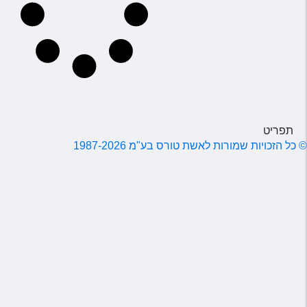
מלונות בחו"ל
Русский
קרוז
מגזין אשת
תפריט
שירות לקוחות
©
כל הזכויות שמורות לאשת טורס בע"מ 1987-2026
טופס צור קשר
תקנון
נגישות
עקבו אחרינו