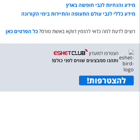
טיסות לחו"ל
מידע
והנחיות לגבי חופשה בארץ
מידע כללי לגבי עולם התעופה והתיירות בימי הקורונה
מלונות בחו"ל
Русский
רוצים לדעת למה כדאי להזמין דווקא באשת טורס?
כל הפרטים כאן
קרוז
מגזין אשת
הצטרפו למועדון
ותהנו ממבצעים שווים לפני כולם!
שירות לקוחות
להצטרפות
!
טופס צור קשר
תקנון
נגישות
עקבו אחרינו