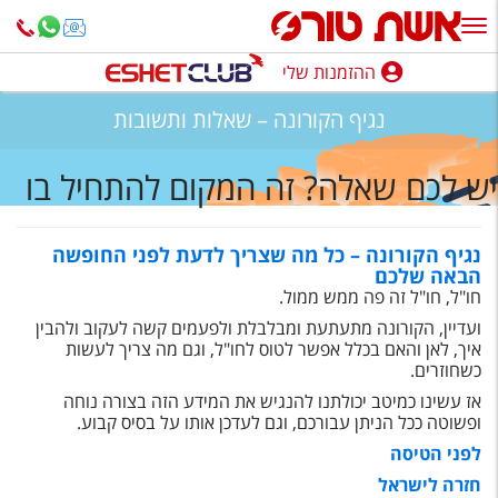
ההזמנות שלי
ההזמנות שלי
נגיף הקורונה – שאלות ותשובות
נופש בארץ
יש לכם שאלה? זה המקום להתחיל בו
חופשה לפי סגנון
מלונות באילת
נגיף הקורונה – כל מה שצריך לדעת לפני החופשה
הבאה שלכם
טיולים מאורגנים
חו"ל, חו"ל זה פה ממש ממול.
ועדיין, הקורונה מתעתעת ומבלבלת ולפעמים קשה לעקוב ולהבין
סגנונות טיול
איך, לאן והאם בכלל אפשר לטוס לחו"ל, וגם מה צריך לעשות
כשחוזרים.
חבילות נופש
אז עשינו כמיטב יכולתנו להנגיש את המידע הזה בצורה נוחה
הרגע האחרון
ופשוטה ככל הניתן עבורכם, וגם לעדכן אותו על בסיס קבוע.
לפני הטיסה
חבילות בריאות וספא
חזרה לישראל