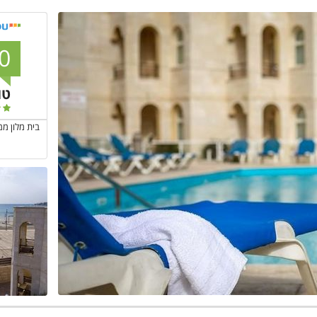
0
טו
בית מלון ממ