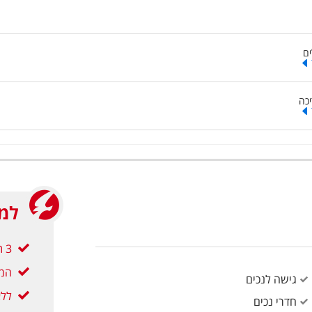
ים
יכה
למה
3 תשלומים ללא ריבית
המח
גישה לנכים
ללא
חדרי נכים