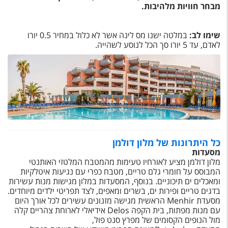
טיסות לחו"ל
מבחר חוויות מלהיבות.
מלונות בחו"ל
שימו לב:
במלטה ישנו מס לינה אשר לא כלול במחיר 0.5 יורו
לאדם, עד 5 יורו סך הכל לנוסע לשהייה.
Русский
קרוז
מגזין אשת
שירות לקוחות
טופס צור קשר
כל היתרונות של מלון דולמן
מסעדות
תקנון
מלון דולמן מציע לאורחיו טעימות מהמטבח המלטזי האותנטי
המבוסס על חומרי גלם טריים, מטבח כפרי עם נגיעות איטלקיות
נגישות
ומאכלים ים תיכוניים. בנוסף, המסעדות במלון מגישות מנות עשירות
בדגים טריים ופירות ים, בשרים ומאפים, לצד תפריטי ילדים מיוחדים.
עקבו אחרינו
מסעדת
Menhir
הראשית מגישה מזנונים עשירים לכל אורך היום
עם מנות מפתות, בית הקפה
Delos
אידיאלי לארוחת צהריים קלה
מול הנופים הקסומים של מפרץ סנט פול,