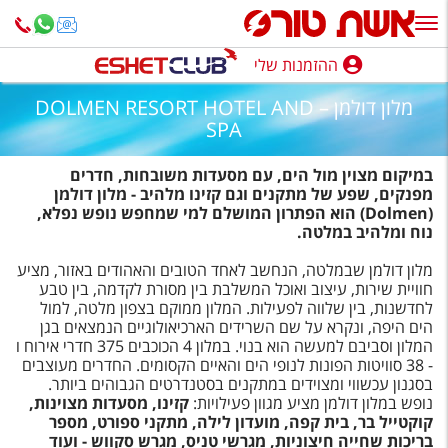
ההזמנות שלי
ההזמנות שלי
מלון דולמן – DOLMEN RESORT HOTEL AND
נופש בארץ
SPA
חופשה לפי סגנון
במיקום מצוין מול הים, עם מסעדות משובחות, חדרים
מפנקים, שפע של מתקנים וגם קזינו מלהיב - מלון דולמן
(Dolmen
) הוא הפתרון המושלם למי שמחפש נופש נפלא,
מלונות באילת
נוח ומלהיב במלטה.
טיולים מאורגנים
מלון דולמן שבמלטה, הנחשב לאחד הטובים והאהודים באזור, מציע
חוויית שירות, עיצוב ואוכל המשלבת בין מסורת לקדמה, בין טבע
סגנונות טיול
לחדשנות, בין שלווה לפעילות. המלון ממוקם בצפון מלטה, למול
הים היפה, ונקרא על שם השרידים הארכיאולוגיים הנמצאים בגן
חבילות נופש
המלון וסביבם למעשה הוא בנוי. במלון 4 הכוכבים 375 חדרי אירוח ו
- 38 סוויטות הפונות לנופי הים והאיים הקסומים. החדרים מעוצבים
הרגע האחרון
בסגנון עכשווי ומצוידים במתקנים בסטנדרטים הגבוהים ביותר.
נופש במלון דולמן מציע מגוון פעילויות:
קזינו, מסעדות מצוינות,
חבילות בריאות וספא
קוקטייל בר, בית קפה, מועדון לילה, מתקני ספורט, מספר
בריכות שחייה חיצוניות, מגרשי טניס, מגרש סקווש - ועוד