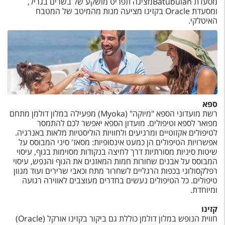
מסעדת
Batubulan
מציגה תפריט מושקע של בשרים בגריל,
ומסעדת
Oracle
בקזינו מציעה מנות מהמיטב של המטבח
האיטלקי.
ספא
רשת מועדוני הספא "מיוקה" (
Myoka
) מפעילה במלון דולמן מתחם
מפואר לספא וטיפולים. מועדון הספא יאפשר לכם להתמסר
לטיפולים אקזוטיים ומרגיעים ולחוויות הוליסטיות מלאות באנרגיה.
אפשרויות הטיפולים הן כמעט אינסופיות: מסאז' סיני המבוסס על
שיטות סיניות מסורתיות דרך לחיצה בנקודות מסוימות בגוף, עיסוי
המבוסס על אבנים שחורות חמות המאזנים את הגוף והנפש, עיסוי
רפלקסולוגי בכפות הרגליים לשחרור מתח וכאבי שרירים ועוד מגוון
טיפולים. כל הטיפולים נעשים בחדרים מעוצבים לאווירה רגועה
ומיוחדת.
קזינו
חווית הנופש במלון דולמן כוללת גם ביקור בקזינו אורקל (
Oracle
)